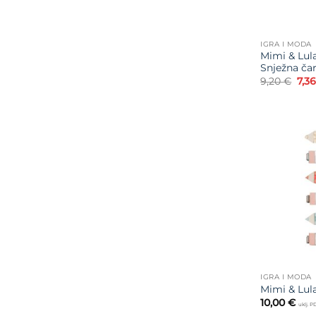
IGRA I MODA
Mimi & Lula
Snježna čar
Izv
9,20
€
7,3
cije
bila
je:
9,20
IGRA I MODA
Mimi & Lul
10,00
€
uklj. 