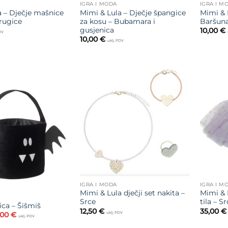
IGRA I MODA
IGRA I M
a – Dječje mašnice
Mimi & Lula – Dječje špangice
Mimi & 
Prugice
za kosu – Bubamara i
Baršuna
gusjenica
10,00
€
PDV
10,00
€
uklj. PDV
Dodajte
na listu
Dodajte
želja
na listu
želja
IGRA I MODA
IGRA I M
Mimi & Lula dječji set nakita –
Mimi & 
Srce
tila – Sr
ica – Šišmiš
12,50
€
35,00
€
uklj. PDV
vorna
Trenutna
,00
€
uklj. PDV
jena
cijena
la
je: