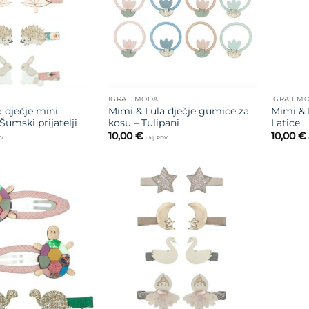
IGRA I MODA
IGRA I M
 dječje mini
Mimi & Lula dječje gumice za
Mimi & 
Šumski prijatelji
kosu – Tulipani
Latice
10,00
€
10,00
€
DV
uklj. PDV
Dodajte
Dodajte
na listu
na listu
želja
želja