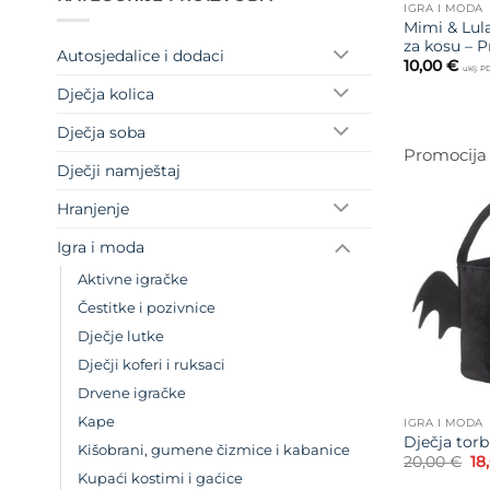
IGRA I MODA
Mimi & Lul
za kosu – 
Autosjedalice i dodaci
10,00
€
uklj. 
Dječja kolica
Dječja soba
Promocija
Dječji namještaj
Hranjenje
Igra i moda
Aktivne igračke
Čestitke i pozivnice
Dječje lutke
Dječji koferi i ruksaci
Drvene igračke
Kape
IGRA I MODA
Dječja torb
Kišobrani, gumene čizmice i kabanice
Iz
20,00
€
18
ci
Kupaći kostimi i gaćice
bi