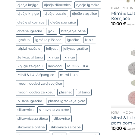
dječja knjiga
dječja slikovnica
dječje igračke
IGRA I MODA
Mimi & Lula
dječje knjige
dječje puzzle
dječje slagalice
Kornjače
dječje slikovnice
dječje špangice
10,00
€
uklj. 
drvene igračke
goki
hranjenje bebe
igračka
igračka plišanac
igračke
izipizi
izipizi naočale
jellycat
jellycat igračke
Jellycat plišanci
knjiga
knjige
knjige za djecu
liewood
MIMI & LULA
MIMI & LULA špangice
mimi i lula
modni dodaci za djevojčice
modni dodaci za kosu
plišanac
plišanci
plišane igračke
plišane igračke jellycat
slikovnica
slikovnica za bebe
IGRA I MODA
Mimi & Lul
slikovnica za djecu
slikovnice
pom pom –
slikovnice online
slikovnice za bebe
10,00
€
uklj. 