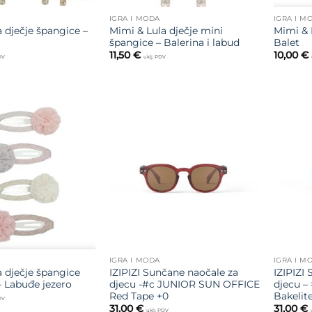
IGRA I MODA
IGRA I M
 dječje špangice –
Mimi & Lula dječje mini
Mimi & 
špangice – Balerina i labud
Balet
11,50
€
10,00
€
PDV
uklj. PDV
Dodajte
Dodajte
na listu
na listu
želja
želja
IGRA I MODA
IGRA I M
a dječje špangice
IZIPIZI Sunčane naočale za
IZIPIZI
 Labuđe jezero
djecu -#c JUNIOR SUN OFFICE
djecu 
Red Tape +0
Bakelit
PDV
31,00
€
31,00
€
uklj. PDV