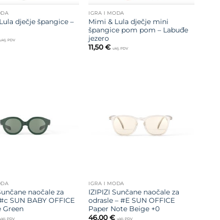
ODA
IGRA I MODA
Lula dječje špangice –
Mimi & Lula dječje mini
špangice pom pom – Labuđe
jezero
uklj. PDV
11,50
€
uklj. PDV
Dodajte
Dodajte
na listu
na listu
želja
želja
ODA
IGRA I MODA
 Sunčane naočale za
IZIPIZI Sunčane naočale za
– #c SUN BABY OFFICE
odrasle – #E SUN OFFICE
e Green
Paper Note Beige +0
46,00
€
uklj. PDV
uklj. PDV