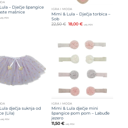
ODA
Lula – Dječje špangice
IGRA I MODA
ste mašnice
Mimi & Lula – Dječja torbica –
Sob
uklj. PDV
Izvorna
Trenutna
22,50
€
18,00
€
uklj. PDV
cijena
cijena
bila
je:
je:
18,00 €.
22,50 €.
Dodajte
Dodajte
na listu
na listu
želja
želja
ODA
IGRA I MODA
Lula dječja suknja od
Mimi & Lula dječje mini
ce (Lila)
špangice pom pom – Labuđe
jezero
uklj. PDV
11,50
€
uklj. PDV