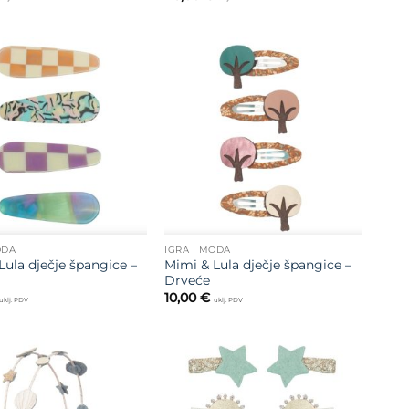
Dodajte
Dodajte
na listu
na listu
želja
želja
ODA
IGRA I MODA
Lula dječje špangice –
Mimi & Lula dječje špangice –
Drveće
10,00
€
uklj. PDV
uklj. PDV
Dodajte
Dodajte
na listu
na listu