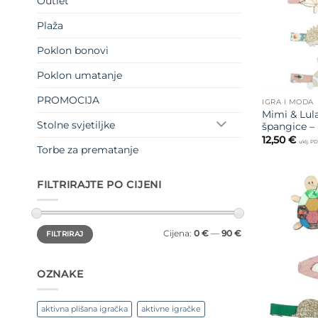
Outlet
Plaža
Poklon bonovi
Poklon umatanje
PROMOCIJA
IGRA I MODA
Mimi & Lula
Stolne svjetiljke
špangice – 
12,50
€
uklj. P
Torbe za prematanje
FILTRIRAJTE PO CIJENI
Min
Maks
Cijena:
0 €
—
90 €
FILTRIRAJ
cijena
cijena
OZNAKE
aktivna plišana igračka
aktivne igračke