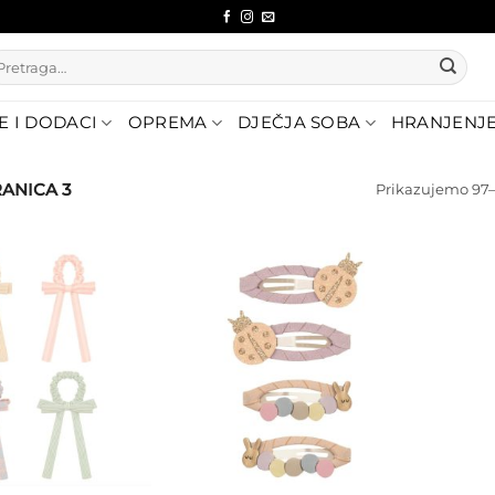
etraži:
E I DODACI
OPREMA
DJEČJA SOBA
HRANJENJ
ANICA 3
Prikazujemo 97–
Dodajte
Dodajte
na listu
na listu
želja
želja