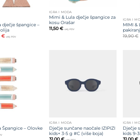
IGRA I MODA
Mimi & Lula dječje špangice za
IGRA I M
kosu Orašar
 dječje špangice –
MIMI & 
11,50
€
olija
pakiranj
uklj. PDV
orna
Trenutna
6
€
19,90
€
uklj. PDV
na
cijena
je:
7,36 €.
 €.
Dodajte
Dodajte
na listu
na listu
želja
želja
IGRA I MODA
IGRA I M
Dječje sunčane naočale IZIPIZI
Dječje 
a Špangice – Olovke
kids+ 3-5 g #C (više boja)
kids 9-3
PDV
31,00
€
31,00
€
uklj. PDV