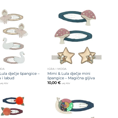
Dodajte
Dodajte
na listu
na listu
želja
želja
ODA
IGRA I MODA
Lula dječje špangice –
Mimi & Lula dječje mini
 i labud
špangice – Magična gljiva
10,00
€
uklj. PDV
uklj. PDV
Dodajte
Dodajte
na listu
na listu
želja
želja