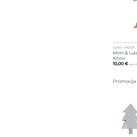
IGRA I MODA
Mimi & Lula
Kitovi
10,00
€
uklj. 
Promocija