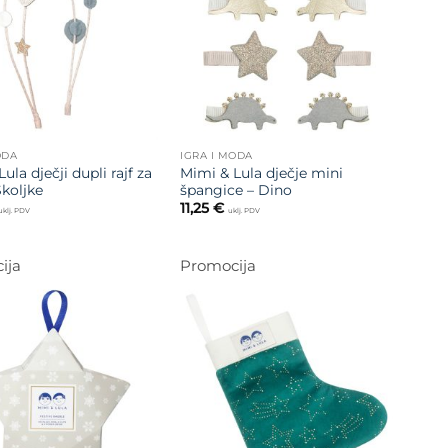
želja
želja
ODA
IGRA I MODA
ula dječji dupli rajf za
Mimi & Lula dječje mini
Školjke
špangice – Dino
11,25
€
uklj. PDV
uklj. PDV
ija
Promocija
Dodajte
Dodajte
na listu
na listu
želja
želja