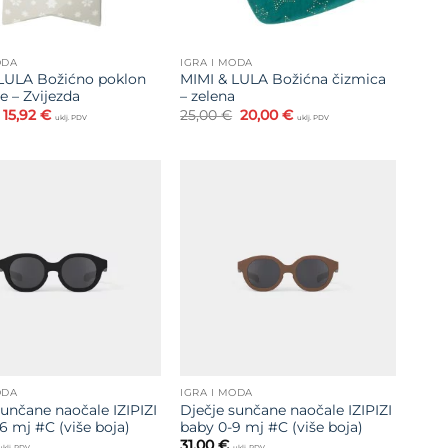
ODA
IGRA I MODA
LULA Božićno poklon
MIMI & LULA Božićna čizmica
e – Zvijezda
– zelena
Izvorna
Trenutna
Izvorna
Trenutna
15,92
€
25,00
€
20,00
€
uklj. PDV
uklj. PDV
cijena
cijena
cijena
cijena
bila
je:
bila
je:
je:
15,92 €.
je:
20,00 €.
19,90 €.
25,00 €.
Dodajte
Dodajte
na listu
na listu
želja
želja
ODA
IGRA I MODA
sunčane naočale IZIPIZI
Dječje sunčane naočale IZIPIZI
6 mj #C (više boja)
baby 0-9 mj #C (više boja)
31,00
€
uklj. PDV
uklj. PDV