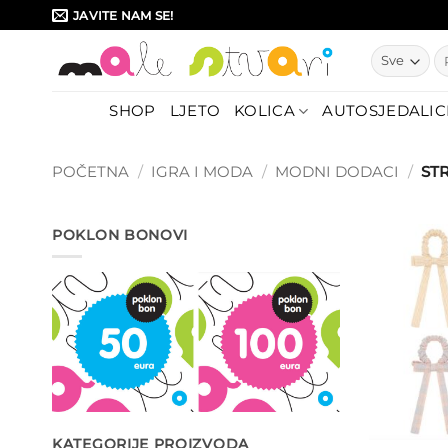
Skip
JAVITE NAM SE!
to
Pr
content
SHOP
LJETO
KOLICA
AUTOSJEDALIC
POČETNA
/
IGRA I MODA
/
MODNI DODACI
/
STR
POKLON BONOVI
KATEGORIJE PROIZVODA