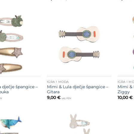
Dodajte
Dodajte
na listu
na listu
želja
želja
IGRA I MODA
IGRA I M
 dječje špangice –
Mimi & Lula dječje špangice –
Mimi & 
buka
Gitara
Ziggy
9,00
€
10,00
€
PDV
uklj. PDV
Dodajte
Dodajte
na listu
na listu