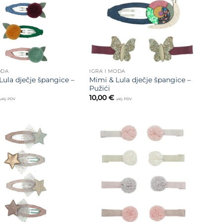
ODA
IGRA I MODA
Lula dječje špangice –
Mimi & Lula dječje špangice –
Pužići
10,00
€
uklj. PDV
uklj. PDV
Dodajte
Dodajte
na listu
na listu
želja
želja