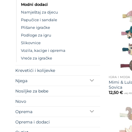
je:
Modni dodaci
20
Namještaj za djecu
Papučice i sandale
Plišane igračke
Podloge za igru
Slikovnice
Vozila, kacige i oprema
Vreće za igračke
Krevetići i kolijevke
IGRA I MODA
Njega
Mimi & Lula
Sovica
Nosiljke za bebe
12,50
€
uklj. P
Novo
Oprema
Oprema i dodaci