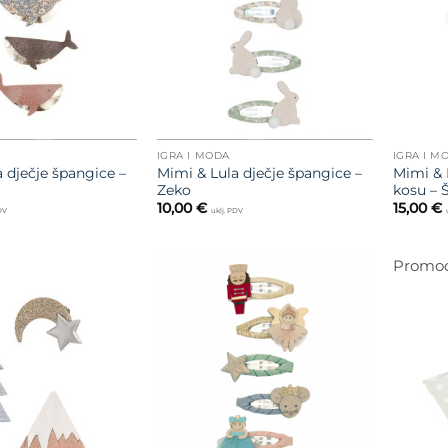
želja
želja
IGRA I MODA
IGRA I M
 dječje špangice –
Mimi & Lula dječje špangice –
Mimi & L
Zeko
kosu – 
10,00
€
15,00
€
PDV
uklj. PDV
Promoc
Dodajte
na listu
Dodajte
želja
na listu
želja