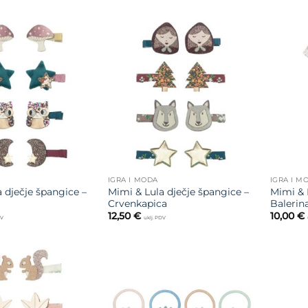
18,00 €.
,00 €.
Dodajte
Dodajte
na listu
na listu
želja
želja
IGRA I MODA
IGRA I M
 dječje špangice –
Mimi & Lula dječje špangice –
Mimi & 
Crvenkapica
Balerina
12,50
€
10,00
€
DV
uklj. PDV
Dodajte
Dodajte
na listu
na listu
želja
želja