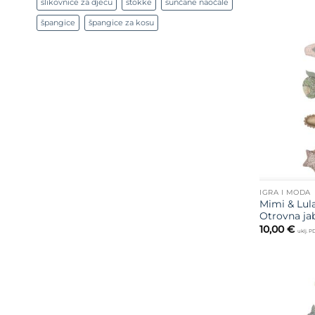
slikovnice za djecu
stokke
sunčane naočale
špangice
špangice za kosu
IGRA I MODA
Mimi & Lula
Otrovna ja
10,00
€
uklj. 