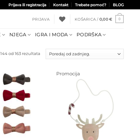
Prijava ili registracija
Kontakt
Trebate pomoć?
BLOG
PRIJAVA
KOŠARICA /
0,00
€
0
E
NJEGA
IGRA I MODA
PODRŠKA
Poredano
144 od 163 rezultata
po
najnovijem
Promocija
Dodajte
na listu
Dodajte
želja
na listu
želja