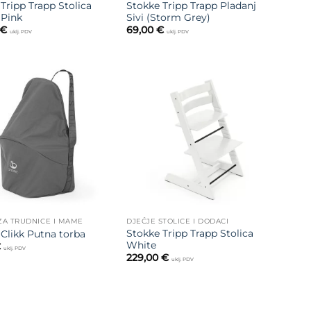
Tripp Trapp Stolica
Stokke Tripp Trapp Pladanj
 Pink
Sivi (Storm Grey)
€
69,00
€
uklj. PDV
uklj. PDV
Dodajte
Dodajte
na listu
na listu
želja
želja
ZA TRUDNICE I MAME
DJEČJE STOLICE I DODACI
Stokke Tripp Trapp Stolica
Clikk Putna torba
White
€
uklj. PDV
229,00
€
uklj. PDV