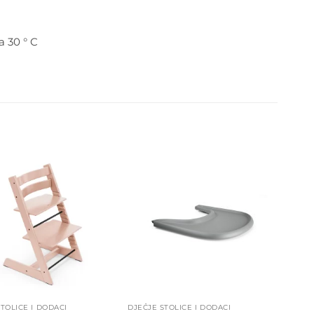
a 30 ° C
Dodajte
Dodajte
na listu
na listu
želja
želja
TOLICE I DODACI
DJEČJE STOLICE I DODACI