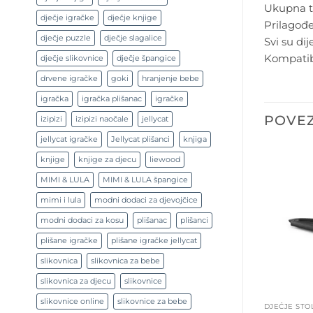
Ukupna t
dječje igračke
dječje knjige
Prilagođ
dječje puzzle
dječje slagalice
Svi su di
Kompatib
dječje slikovnice
dječje špangice
drvene igračke
goki
hranjenje bebe
igračka
igračka plišanac
igračke
POVEZ
izipizi
izipizi naočale
jellycat
jellycat igračke
Jellycat plišanci
knjiga
knjige
knjige za djecu
liewood
MIMI & LULA
MIMI & LULA špangice
mimi i lula
modni dodaci za djevojčice
modni dodaci za kosu
plišanac
plišanci
plišane igračke
plišane igračke jellycat
slikovnica
slikovnica za bebe
slikovnica za djecu
slikovnice
slikovnice online
slikovnice za bebe
DJEČJE STO