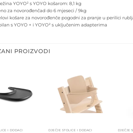
ežina YOYO² s YOYO košarom: 8,1 kg
eno za novorođenčad do 6 mjeseci / 9kg
jelovi košare za novorođenče pogodni za pranje u perilici rublj
ilan s YOYO + i YOYO² s uključenim adapterima
ANI PROIZVODI
Dodajte
Dodajte
na listu
na listu
želja
želja
LICE I DODACI
DJEČJE STOLICE I DODACI
DJEČJE S