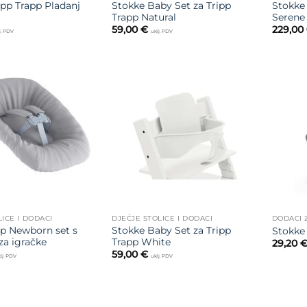
ipp Trapp Pladanj
Stokke Baby Set za Tripp
Stokke 
Trapp Natural
Serene
59,00
€
229,00
j. PDV
uklj. PDV
Dodajte
Dodajte
na listu
na listu
želja
želja
LICE I DODACI
DJEČJE STOLICE I DODACI
DODACI 
pp Newborn set s
Stokke Baby Set za Tripp
Stokke 
a igračke
Trapp White
29,20
59,00
€
lj. PDV
uklj. PDV