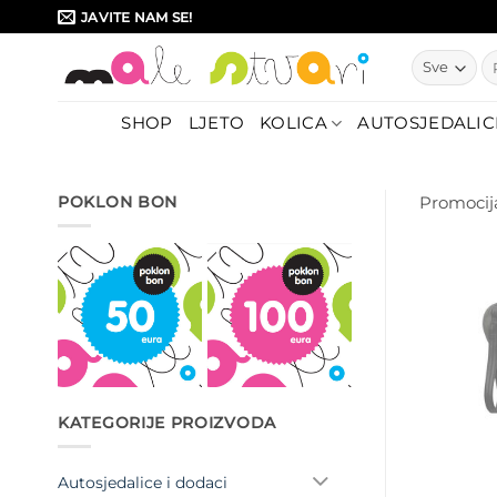
Skip
JAVITE NAM SE!
to
Pr
content
SHOP
LJETO
KOLICA
AUTOSJEDALIC
POKLON BON
Promocij
KATEGORIJE PROIZVODA
Autosjedalice i dodaci