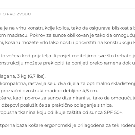
T O PROIZVODU
 je na vrhu konstrukcije kolica, tako da osigurava bliskost 
m madracu. Pokrov za sunce oblikovan je tako da omogućuje 
ini, košaru možete vrlo lako nositi i pričvrstiti na konstrukcij
 to večera kod prijatelja ili posjet roditeljima, sve što trebat
nstrukciju možete preklopiti te ponijeti preko ramena dok 
agana, 3 kg (6,7 lbs).
kompaktna, rastavlja se u dva dijela za optimalno skladištenj
prozračni dvostruki madrac debljine 4,5 cm.
ošare, kao i pokrov za sunce dizajnirani su tako da omogućuj
 džepovi poslužit će za praktično odlaganje sitnica.
pusna tkanina koju odlikuje zaštita od sunca SPF 50+.
tporna baza košare ergonomski je prilagođena za tek rođenu