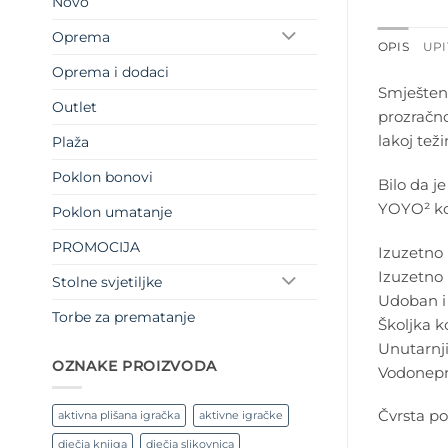
Novo
Oprema
OPIS
UPI
Oprema i dodaci
Smještena
Outlet
prozračno
lakoj tež
Plaža
Poklon bonovi
Bilo da je
YOYO² ko
Poklon umatanje
PROMOCIJA
Izuzetno l
Izuzetno 
Stolne svjetiljke
Udoban i 
Torbe za prematanje
Školjka k
Unutarnji
OZNAKE PROIZVODA
Vodonepro
Čvrsta po
aktivna plišana igračka
aktivne igračke
dječja knjiga
dječja slikovnica