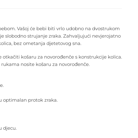
s bebom. Vašoj će bebi biti vrlo udobno na dvostrukom
slobodno strujanje zraka. Zahvaljujući nevjerojatno
u kolica, bez ometanja djetetovog sna.
e je otkačiti košaru za novorođenče s konstrukcije kolica.
u rukama nosite košaru za novorođenče.
e.
u optimalan protok zraka.
 djecu.