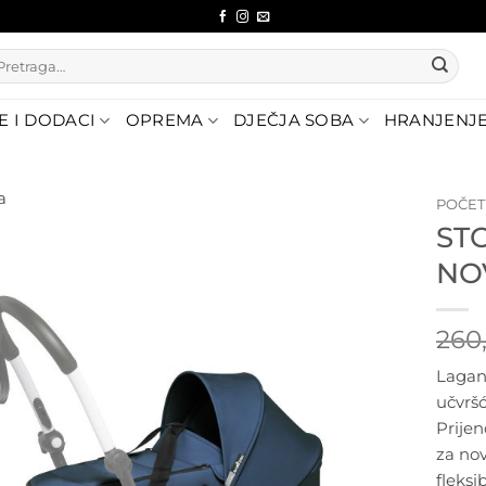
etraži:
E I DODACI
OPREMA
DJEČJA SOBA
HRANJENJ
a
POČE
ST
Dodajte
NO
na listu
želja
260
Lagan
učvrš
Prijen
za nov
fleksib