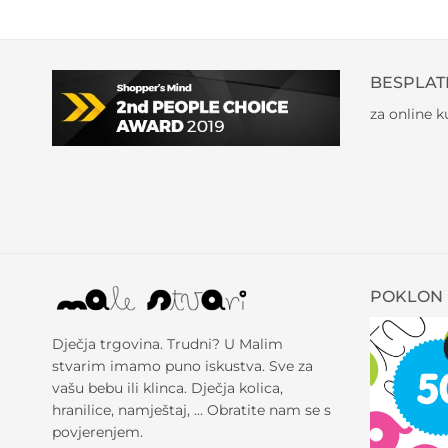
BESPLAT
za online 
POKLON 
Dječja trgovina. Trudni? U Malim
stvarim imamo puno iskustva. Sve za
vašu bebu ili klinca. Dječja kolica,
hranilice, namještaj, … Obratite nam se s
povjerenjem.