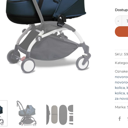
Dostup
Stokke
SKU:
5
Kategor
Oznak
novoro
novoro
kolica
,
kolica
,
za nov
Marka: