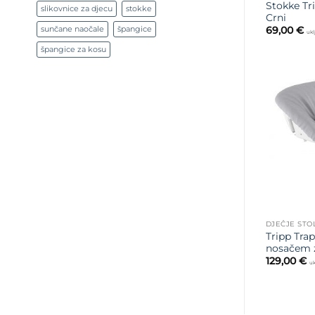
Stokke Tr
slikovnice za djecu
stokke
Crni
sunčane naočale
špangice
69,00
€
ukl
špangice za kosu
DJEČJE STO
Tripp Tra
nosačem z
129,00
€
uk