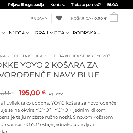
Prijava ili registracija
Kontakt
Trebate pomoć?
BLOG
PRIJAVA
KOŠARICA /
0,00
€
0
E
NJEGA
IGRA I MODA
PODRŠKA
TNA
/
DJEČJA KOLICA
/
DJEČJA KOLICA STOKKE YOYO³
OKKE YOYO 2 KOŠARA ZA
VOROĐENČE NAVY BLUE
Izvorna
Trenutna
,00
195,00
€
€
uklj. PDV
cijena
cijena
a i uvijek tako udobna, YOYO košara za novorođenče
bila
je:
ćuje se na okvire YOYO² i YOYO + jednim klikom.
je:
195,00 €.
osna je te ju možete ručno nositi. S novom košarom
260,00 €.
orođenče, YOYO² ostaje jednako upravljiv i
ilan.