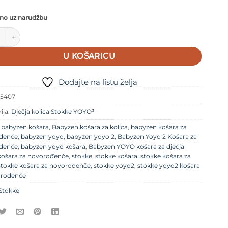
no uz narudžbu
 Yoyo 2 Košara za novorođenče Navy Blue količina
U KOŠARICU
Dodajte na listu želja
95407
ija:
Dječja kolica Stokke YOYO³
e
babyzen košara
,
Babyzen košara za kolica
,
babyzen košara za
đenče
,
babyzen yoyo
,
babyzen yoyo 2
,
Babyzen Yoyo 2 Košara za
đenče
,
babyzen yoyo košara
,
Babyzen YOYO košara za dječja
košara za novorođenče
,
stokke
,
stokke košara
,
stokke košara za
stokke košara za novorođenče
,
stokke yoyo2
,
stokke yoyo2 košara
orođenče
Stokke