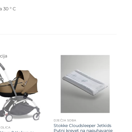
a 30 ° C
ija
Dodajte
na listu
Dodajte
želja
na listu
želja
DJEČJA SOBA
Stokke Cloudsleeper Jetkids
KOLICA
Putni krevet na napuhavanje