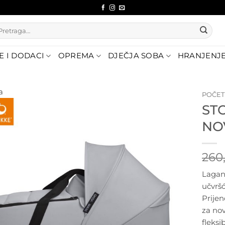
etraži:
E I DODACI
OPREMA
DJEČJA SOBA
HRANJENJ
a
POČE
ST
Dodajte
NO
na listu
želja
260
Lagan
učvrš
Prijen
za nov
fleksib