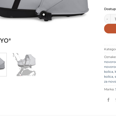
Dostup
Stokke
Kategor
Oznak
novoro
novoro
kolica
,
kolica
,
za nov
Marka: