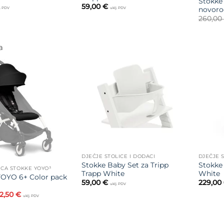
Stokke 
59,00
€
novoro
j. PDV
uklj. PDV
260,00
a
Dodajte
na listu
Dodajte
želja
na listu
želja
DJEČJE STOLICE I DODACI
DJEČJE S
Stokke Baby Set za Tripp
Stokke 
ICA STOKKE YOYO³
Trapp White
White
OYO 6+ Color pack
59,00
€
229,00
uklj. PDV
zvorna
Trenutna
2,50
€
uklj. PDV
ijena
cijena
ila
je:
:
52,50 €.
0,00 €.