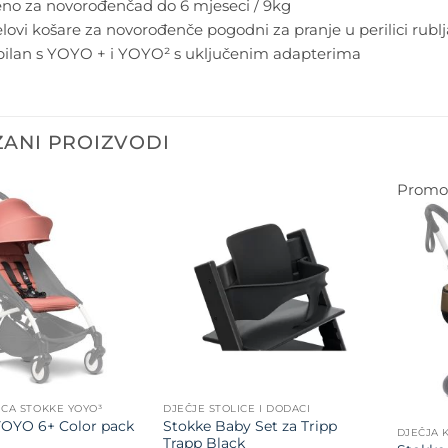
eno za novorođenčad do 6 mjeseci / 9kg
jelovi košare za novorođenče pogodni za pranje u perilici rublj
ilan s YOYO + i YOYO² s uključenim adapterima
ANI PROIZVODI
Promoc
Dodajte
Dodajte
na listu
na listu
želja
želja
ICA STOKKE YOYO³
DJEČJE STOLICE I DODACI
OYO 6+ Color pack
Stokke Baby Set za Tripp
DJEČJA 
Trapp Black