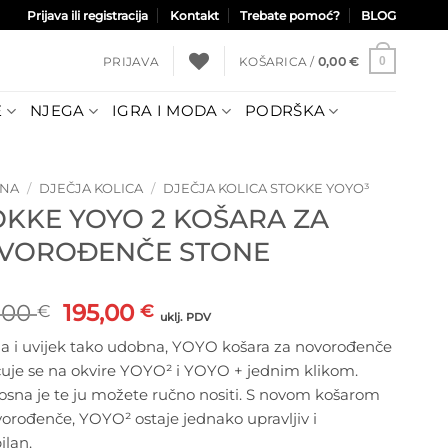
Prijava ili registracija
Kontakt
Trebate pomoć?
BLOG
PRIJAVA
KOŠARICA /
0,00
€
0
E
NJEGA
IGRA I MODA
PODRŠKA
TNA
/
DJEČJA KOLICA
/
DJEČJA KOLICA STOKKE YOYO³
OKKE YOYO 2 KOŠARA ZA
VOROĐENČE STONE
Izvorna
Trenutna
,00
195,00
€
€
uklj. PDV
cijena
cijena
a i uvijek tako udobna, YOYO košara za novorođenče
bila
je:
ćuje se na okvire YOYO² i YOYO + jednim klikom.
je:
195,00 €.
osna je te ju možete ručno nositi. S novom košarom
260,00 €.
orođenče, YOYO² ostaje jednako upravljiv i
ilan.