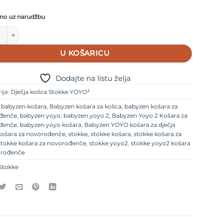
no uz narudžbu
 Yoyo 2 Košara za novorođenče Stone količina
U KOŠARICU
Dodajte na listu želja
ija:
Dječja kolica Stokke YOYO³
e
babyzen košara
,
Babyzen košara za kolica
,
babyzen košara za
đenče
,
babyzen yoyo
,
babyzen yoyo 2
,
Babyzen Yoyo 2 Košara za
đenče
,
babyzen yoyo košara
,
Babyzen YOYO košara za dječja
košara za novorođenče
,
stokke
,
stokke košara
,
stokke košara za
stokke košara za novorođenče
,
stokke yoyo2
,
stokke yoyo2 košara
orođenče
Stokke