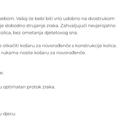
s bebom. Vašoj će bebi biti vrlo udobno na dvostrukom
slobodno strujanje zraka. Zahvaljujući nevjerojatno
u kolica, bez ometanja djetetovog sna.
e je otkačiti košaru za novorođenče s konstrukcije kolica.
u rukama nosite košaru za novorođenče.
e.
u optimalan protok zraka.
 djecu.