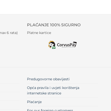
PLAĆANJE 100% SIGURNO
ax 6 rata)
Platne kartice
Predugovorne obavijesti
Opća pravila i uvjeti korištenja
internetske stranice
Plaćanje
For our foreign customers