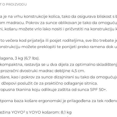
T O PROIZVODU
 je na vrhu konstrukcije kolica, tako da osigurava bliskost 
m madracu. Pokrov za sunce oblikovan je tako da omogućuje 
ini, košaru možete vrlo lako nositi i pričvrstiti na konstrukcij
 to večera kod prijatelja ili posjet roditeljima, sve što trebat
nstrukciju možete preklopiti te ponijeti preko ramena dok 
agana, 3 kg (6,7 lbs).
kompaktna, rastavlja se u dva dijela za optimalno skladištenj
prozračni dvostruki madrac debljine 4,5 cm.
ošare, kao i pokrov za sunce dizajnirani su tako da omogućuj
 džepovi poslužit će za praktično odlaganje sitnica.
pusna tkanina koju odlikuje zaštita od sunca SPF 50+.
tporna baza košare ergonomski je prilagođena za tek rođenu
ežina YOYO² s YOYO košarom: 8,1 kg