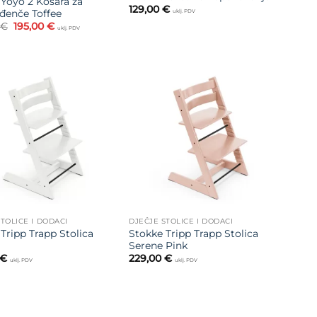
Yoyo 2 Košara za
129,00
€
đenče Toffee
uklj. PDV
Izvorna
Trenutna
€
195,00
€
uklj. PDV
cijena
cijena
bila
je:
je:
195,00 €.
260,00 €.
Dodajte
Dodajte
na listu
na listu
želja
želja
TOLICE I DODACI
DJEČJE STOLICE I DODACI
Tripp Trapp Stolica
Stokke Tripp Trapp Stolica
Serene Pink
€
229,00
€
uklj. PDV
uklj. PDV