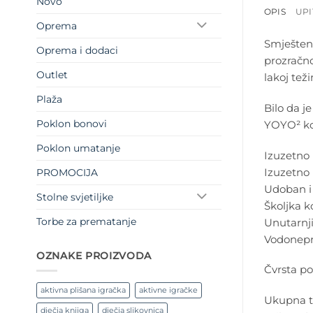
Novo
OPIS
UPI
Oprema
Smještena
Oprema i dodaci
prozračno
Outlet
lakoj tež
Plaža
Bilo da je
Poklon bonovi
YOYO² ko
Poklon umatanje
Izuzetno l
Izuzetno 
PROMOCIJA
Udoban i 
Stolne svjetiljke
Školjka k
Torbe za prematanje
Unutarnji
Vodonepro
OZNAKE PROIZVODA
Čvrsta po
aktivna plišana igračka
aktivne igračke
Ukupna t
dječja knjiga
dječja slikovnica