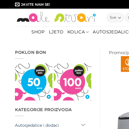
Skip
JAVITE NAM SE!
to
Pr
content
SHOP
LJETO
KOLICA
AUTOSJEDALIC
POKLON BON
Promocij
KATEGORIJE PROIZVODA
Autosjedalice i dodaci