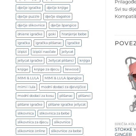
Prilagođ
dječje igračke
dječje knjige
Svi su di
Kompatib
dječje puzzle
dječje slagalice
dječje slikovnice
dječje špangice
drvene igračke
goki
hranjenje bebe
POVEZ
igračka
igračka plišanac
igračke
izipizi
izipizi naočale
jellycat
jellycat igračke
Jellycat plišanci
knjiga
knjige
knjige za djecu
liewood
MIMI & LULA
MIMI & LULA špangice
mimi i lula
modni dodaci za djevojčice
modni dodaci za kosu
plišanac
plišanci
plišane igračke
plišane igračke jellycat
slikovnica
slikovnica za bebe
slikovnica za djecu
slikovnice
DJEČJA KOL
STOKKE Y
slikovnice online
slikovnice za bebe
GINGER