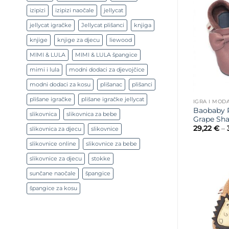
izipizi
izipizi naočale
jellycat
jellycat igračke
Jellycat plišanci
knjiga
knjige
knjige za djecu
liewood
MIMI & LULA
MIMI & LULA špangice
mimi i lula
modni dodaci za djevojčice
modni dodaci za kosu
plišanac
plišanci
plišane igračke
plišane igračke jellycat
IGRA I MOD
Baobaby P
slikovnica
slikovnica za bebe
Grape Sh
29,22
€
–
slikovnica za djecu
slikovnice
slikovnice online
slikovnice za bebe
slikovnice za djecu
stokke
sunčane naočale
špangice
špangice za kosu