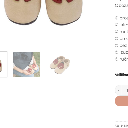
Obožav
© prot
© lako
© meka
© proz
© bez
© izu
© ruč
Veličina
Baobab
SKU:
N