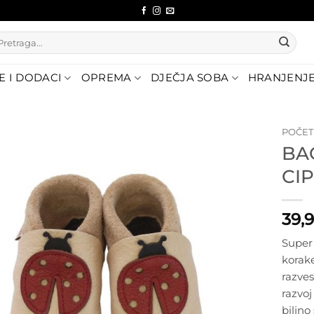
etraži:
E I DODACI
OPREMA
DJEČJA SOBA
HRANJENJ
POČE
BA
Dodajte
CI
na listu
želja
39,
Super 
korake
razves
razvoj
biljno