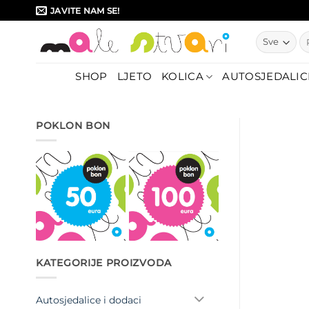
Skip
JAVITE NAM SE!
to
Pr
content
SHOP
LJETO
KOLICA
AUTOSJEDALIC
POKLON BON
KATEGORIJE PROIZVODA
Autosjedalice i dodaci