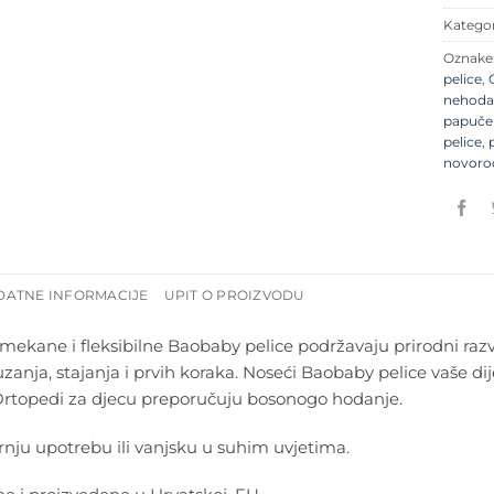
Kategor
Oznake
pelice
,
nehoda
papuče
pelice
,
novoro
DATNE INFORMACIJE
UPIT O PROIZVODU
mekane i fleksibilne Baobaby pelice podržavaju prirodni raz
zanja, stajanja i prvih koraka. Noseći Baobaby pelice vaše dije
Ortopedi za djecu preporučuju bosonogo hodanje.
nju upotrebu ili vanjsku u suhim uvjetima.