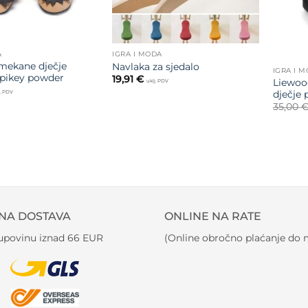
A
IGRA I MODA
mekane dječje
Navlaka za sjedalo
IGRA I 
 Spikey powder
19,91
€
Liewood
uklj. PDV
dječje
j. PDV
35,00
NA DOSTAVA
ONLINE NA RATE
kupovinu iznad 66 EUR
(Online obročno plaćanje do m