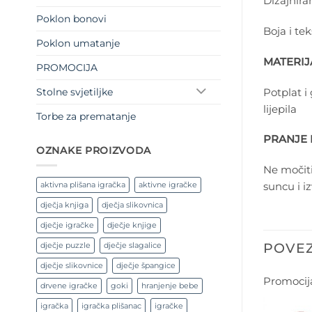
Dizajnira
Poklon bonovi
Boja i te
Poklon umatanje
MATERIJA
PROMOCIJA
Potplat i
Stolne svjetiljke
lijepila
Torbe za prematanje
PRANJE 
OZNAKE PROIZVODA
Ne močiti
suncu i i
aktivna plišana igračka
aktivne igračke
dječja knjiga
dječja slikovnica
dječje igračke
dječje knjige
POVEZ
dječje puzzle
dječje slagalice
dječje slikovnice
dječje špangice
Promocij
drvene igračke
goki
hranjenje bebe
igračka
igračka plišanac
igračke