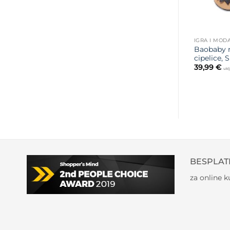
IGRA I MOD
Baobaby 
cipelice,
39,99
€
ukl
BESPLAT
za online 