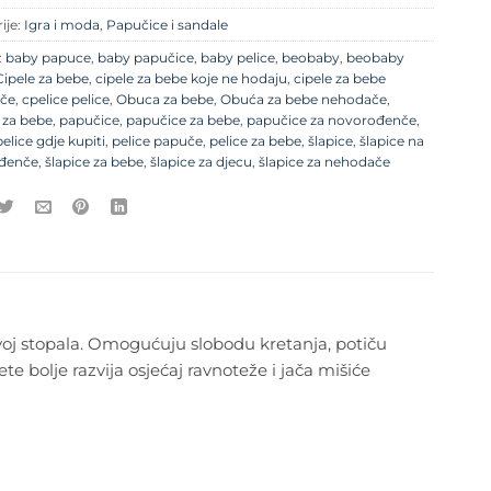
ije:
Igra i moda
,
Papučice i sandale
:
baby papuce
,
baby papučice
,
baby pelice
,
beobaby
,
beobaby
Cipele za bebe
,
cipele za bebe koje ne hodaju
,
cipele za bebe
če
,
cpelice pelice
,
Obuca za bebe
,
Obuća za bebe nehodače
,
 za bebe
,
papučice
,
papučice za bebe
,
papučice za novorođenče
,
pelice gdje kupiti
,
pelice papuče
,
pelice za bebe
,
šlapice
,
šlapice na
đenče
,
šlapice za bebe
,
šlapice za djecu
,
šlapice za nehodače
voj stopala. Omogućuju slobodu kretanja, potiču
te bolje razvija osjećaj ravnoteže i jača mišiće