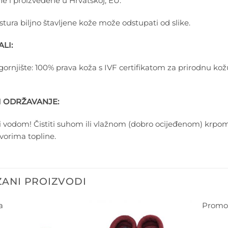
ne i proizvedene u Hrvatskoj, EU.
kstura biljno štavljene kože može odstupati od slike.
LI:
 gornjište: 100% prava koža s IVF certifikatom za prirodnu kož
I ODRŽAVANJE:
 vodom! Čistiti suhom ili vlažnom (dobro ocijeđenom) krpo
zvorima topline.
ANI PROIZVODI
a
Promoc
Dodajte