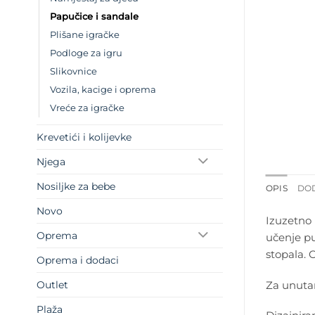
Papučice i sandale
Plišane igračke
Podloge za igru
Slikovnice
Vozila, kacige i oprema
Vreće za igračke
Krevetići i kolijevke
Njega
Nosiljke za bebe
OPIS
DO
Novo
Izuzetno 
Oprema
učenje pu
stopala. 
Oprema i dodaci
Za unutar
Outlet
Plaža