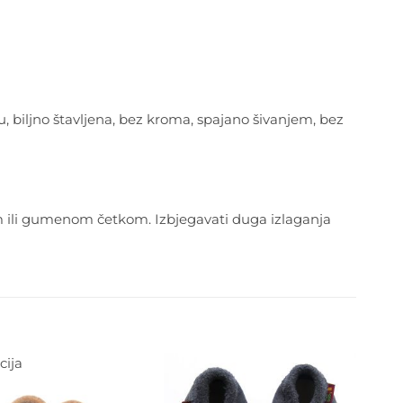
u, biljno štavljena, bez kroma, spajano šivanjem, bez
m ili gumenom četkom. Izbjegavati duga izlaganja
ija
Dodajte