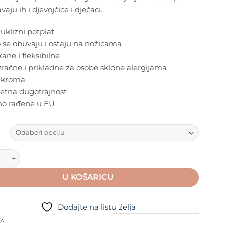
aju ih i djevojčice i dječaci.
uklizni potplat
 se obuvaju i ostaju na nožicama
ne i fleksibilne
račne i prikladne za osobe sklone alergijama
 kroma
zetna dugotrajnost
no rađene u EU
y mekane dječje cipelice, Lady Mara količina
U KOŠARICU
Dodajte na listu želja
/A