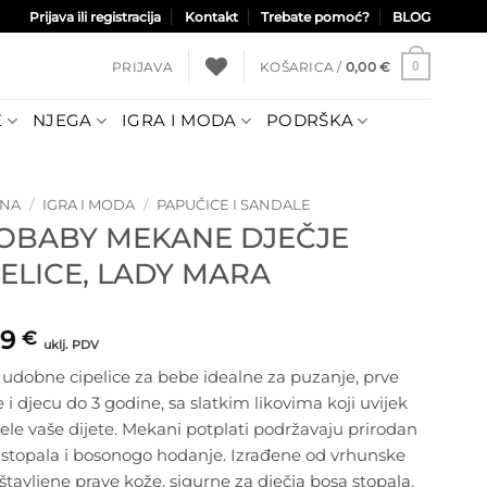
Prijava ili registracija
Kontakt
Trebate pomoć?
BLOG
PRIJAVA
KOŠARICA /
0,00
€
0
E
NJEGA
IGRA I MODA
PODRŠKA
TNA
/
IGRA I MODA
/
PAPUČICE I SANDALE
OBABY MEKANE DJEČJE
PELICE, LADY MARA
99
€
uklj. PDV
udobne cipelice za bebe idealne za puzanje, prve
 i djecu do 3 godine, sa slatkim likovima koji uvijek
ele vaše dijete. Mekani potplati podržavaju prirodan
 stopala i bosonogo hodanje. Izrađene od vrhunske
 štavljene prave kože, sigurne za dječja bosa stopala.