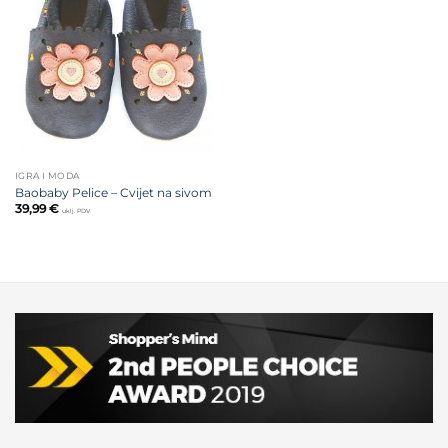
Dodajte
na listu
želja
IGRA I MODA
Baobaby Pelice – Cvijet na sivom
39,99
€
uklj. PDV