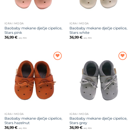
IGRA I MODA
IGRA I MODA
Baobaby mekane dječje cipelice,
Baobaby mekane dječje cipelice,
Stars pink
Stars white
36,99
€
36,99
€
uklj. PDV
uklj. PDV
Dodajte
Dodajte
na listu
na listu
želja
želja
IGRA I MODA
IGRA I MODA
Baobaby mekane dječje cipelice,
Baobaby mekane dječje cipelice,
Stars hazelnut
Stars grey
36,99
€
36,99
€
uklj. PDV
uklj. PDV