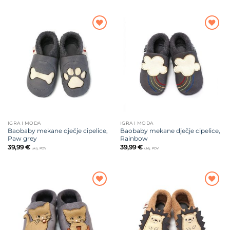
Dodajte
Dodajte
na listu
na listu
želja
želja
IGRA I MODA
IGRA I MODA
Baobaby mekane dječje cipelice,
Baobaby mekane dječje cipelice,
Paw grey
Rainbow
39,99
€
39,99
€
uklj. PDV
uklj. PDV
Dodajte
Dodajte
na listu
na listu
želja
želja