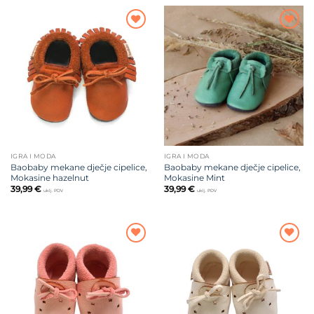
Dodajte
Dodajte
na listu
na listu
želja
želja
IGRA I MODA
IGRA I MODA
Baobaby mekane dječje cipelice,
Baobaby mekane dječje cipelice,
Mokasine hazelnut
Mokasine Mint
39,99
€
39,99
€
uklj. PDV
uklj. PDV
Dodajte
Dodajte
na listu
na listu
želja
želja