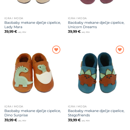
IGRA I MODA
IGRA I MODA
Baobaby mekane dječje cipelice,
Baobaby mekane dječje cipelice,
Lady Mara
Unicorn Dreams
39,99
€
39,99
€
uklj. PDV
uklj. PDV
Dodajte
Dodajte
na listu
na listu
želja
želja
IGRA I MODA
IGRA I MODA
Baobaby mekane dječje cipelice,
Baobaby mekane dječje cipelice,
Dino Surprise
Stegofriends
39,99
€
39,99
€
uklj. PDV
uklj. PDV