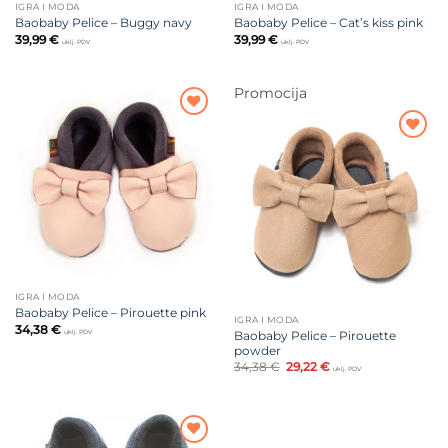
IGRA I MODA
IGRA I MODA
Baobaby Pelice – Buggy navy
Baobaby Pelice – Cat’s kiss pink
39,99
€
39,99
€
uklj. PDV
uklj. PDV
Promocija
Dodajte
na listu
Dodajte
želja
na listu
želja
IGRA I MODA
Baobaby Pelice – Pirouette pink
IGRA I MODA
34,38
€
uklj. PDV
Baobaby Pelice – Pirouette
powder
Izvorna
Trenutna
34,38
€
29,22
€
uklj. PDV
cijena
cijena
bila
je:
je:
29,22 €.
34,38 €.