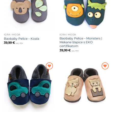
IGRA I MODA
IGRA I MODA
Baobaby Pelice – Monsters |
Baobaby Pelice – Koala
Mekane šlapice s EKO
39,99
€
uklj. PDV
certifikatom
39,99
€
uklj. PDV
Dodajte
Dodajte
na listu
na listu
želja
želja