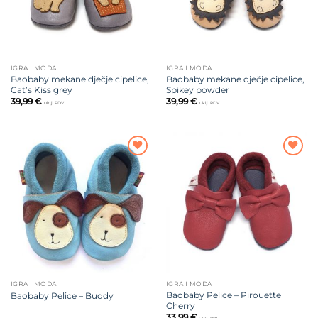
IGRA I MODA
IGRA I MODA
Baobaby mekane dječje cipelice,
Baobaby mekane dječje cipelice,
Cat’s Kiss grey
Spikey powder
39,99
€
39,99
€
uklj. PDV
uklj. PDV
Dodajte
Dodajte
na listu
na listu
želja
želja
IGRA I MODA
IGRA I MODA
Baobaby Pelice – Pirouette
Baobaby Pelice – Buddy
Cherry
33,99
€