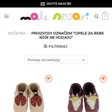
Skip
JAVITE NAM SE!
to
content
0
POČETNA
/
PROIZVODI OZNAČENI “CIPELE ZA BEBE
KOJE NE HODAJU”
FILTRIRAJ
Dodajte
Dodajte
na listu
na listu
želja
želja