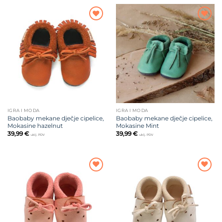
Dodajte
Dodajte
na listu
na listu
želja
želja
IGRA I MODA
IGRA I MODA
Baobaby mekane dječje cipelice,
Baobaby mekane dječje cipelice,
Mokasine hazelnut
Mokasine Mint
39,99
€
39,99
€
uklj. PDV
uklj. PDV
Dodajte
Dodajte
na listu
na listu
želja
želja