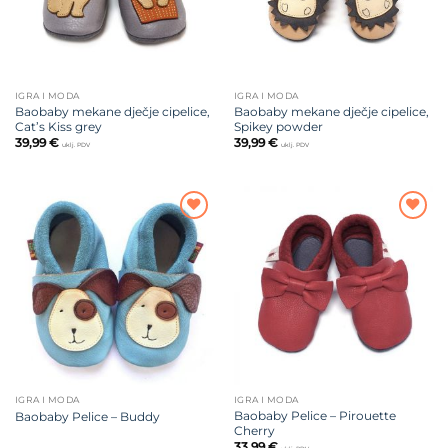
IGRA I MODA
IGRA I MODA
Baobaby mekane dječje cipelice,
Baobaby mekane dječje cipelice,
Cat’s Kiss grey
Spikey powder
39,99
€
39,99
€
uklj. PDV
uklj. PDV
Dodajte
Dodajte
na listu
na listu
želja
želja
IGRA I MODA
IGRA I MODA
Baobaby Pelice – Pirouette
Baobaby Pelice – Buddy
Cherry
33,99
€