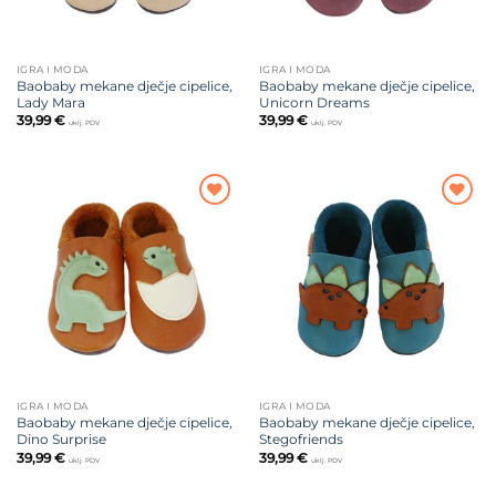
IGRA I MODA
IGRA I MODA
Baobaby mekane dječje cipelice,
Baobaby mekane dječje cipelice,
Lady Mara
Unicorn Dreams
39,99
€
39,99
€
uklj. PDV
uklj. PDV
Dodajte
Dodajte
na listu
na listu
želja
želja
IGRA I MODA
IGRA I MODA
Baobaby mekane dječje cipelice,
Baobaby mekane dječje cipelice,
Dino Surprise
Stegofriends
39,99
€
39,99
€
uklj. PDV
uklj. PDV