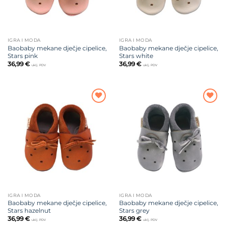
IGRA I MODA
IGRA I MODA
Baobaby mekane dječje cipelice,
Baobaby mekane dječje cipelice,
Stars pink
Stars white
36,99
€
36,99
€
uklj. PDV
uklj. PDV
Dodajte
Dodajte
na listu
na listu
želja
želja
IGRA I MODA
IGRA I MODA
Baobaby mekane dječje cipelice,
Baobaby mekane dječje cipelice,
Stars hazelnut
Stars grey
36,99
€
36,99
€
uklj. PDV
uklj. PDV