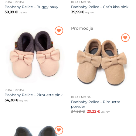
IGRA I MODA
IGRA I MODA
Baobaby Pelice – Buggy navy
Baobaby Pelice – Cat’s kiss pink
39,99
€
39,99
€
uklj. PDV
uklj. PDV
Promocija
Dodajte
na listu
Dodajte
želja
na listu
želja
IGRA I MODA
Baobaby Pelice – Pirouette pink
IGRA I MODA
34,38
€
uklj. PDV
Baobaby Pelice – Pirouette
powder
Izvorna
Trenutna
34,38
€
29,22
€
uklj. PDV
cijena
cijena
bila
je:
je:
29,22 €.
34,38 €.