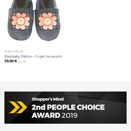
Dodajte
na listu
želja
IGRA I MODA
Baobaby Pelice – Cvijet na sivom
39,99
€
uklj. PDV