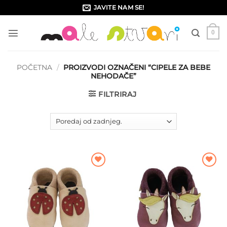
Skip
JAVITE NAM SE!
to
content
0
POČETNA
/
PROIZVODI OZNAČENI “CIPELE ZA BEBE
NEHODAČE”
FILTRIRAJ
Dodajte
Dodajte
na listu
na listu
želja
želja