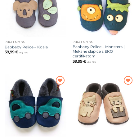
IGRA I MODA
IGRA I MODA
Baobaby Pelice – Monsters |
Baobaby Pelice – Koala
Mekane šlapice s EKO
39,99
€
uklj. PDV
certifikatom
39,99
€
uklj. PDV
Dodajte
Dodajte
na listu
na listu
želja
želja