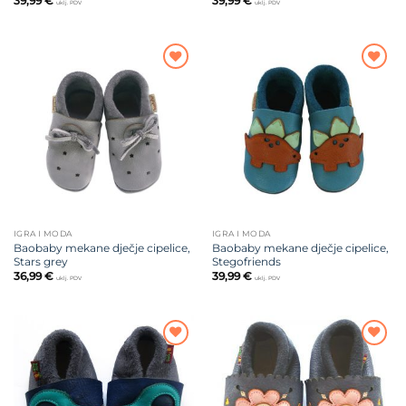
39,99
€
39,99
€
uklj. PDV
uklj. PDV
Dodajte
Dodajte
na listu
na listu
želja
želja
IGRA I MODA
IGRA I MODA
Baobaby mekane dječje cipelice,
Baobaby mekane dječje cipelice,
Stars grey
Stegofriends
36,99
€
39,99
€
uklj. PDV
uklj. PDV
Dodajte
Dodajte
na listu
na listu
želja
želja