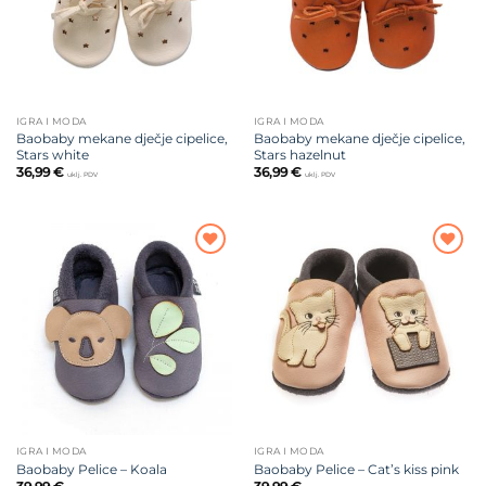
IGRA I MODA
IGRA I MODA
Baobaby mekane dječje cipelice,
Baobaby mekane dječje cipelice,
Stars white
Stars hazelnut
36,99
€
36,99
€
uklj. PDV
uklj. PDV
Dodajte
Dodajte
na listu
na listu
želja
želja
IGRA I MODA
IGRA I MODA
Baobaby Pelice – Koala
Baobaby Pelice – Cat’s kiss pink