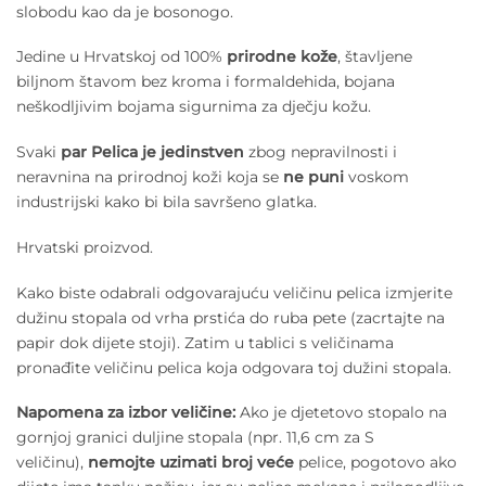
slobodu kao da je bosonogo.
Jedine u Hrvatskoj od 100%
prirodne kože
, štavljene
biljnom štavom bez kroma i formaldehida, bojana
neškodljivim bojama sigurnima za dječju kožu.
Svaki
par Pelica je jedinstven
zbog nepravilnosti i
neravnina na prirodnoj koži koja se
ne puni
voskom
industrijski kako bi bila savršeno glatka.
Hrvatski proizvod.
Kako biste odabrali odgovarajuću veličinu pelica izmjerite
dužinu stopala od vrha prstića do ruba pete (zacrtajte na
papir dok dijete stoji). Zatim u tablici s veličinama
pronađite veličinu pelica koja odgovara toj dužini stopala.
Napomena za izbor veličine:
Ako je djetetovo stopalo na
gornjoj granici duljine stopala (npr. 11,6 cm za S
veličinu),
nemojte uzimati broj veće
pelice, pogotovo ako