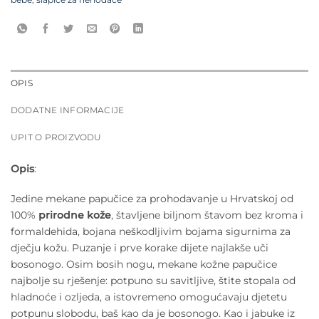
bebe
,
šlapice za nehodače
OPIS
DODATNE INFORMACIJE
UPIT O PROIZVODU
Opis
:
Jedine mekane papučice za prohodavanje u Hrvatskoj od
100%
prirodne kože
, štavljene biljnom štavom bez kroma i
formaldehida, bojana neškodljivim bojama sigurnima za
dječju kožu. Puzanje i prve korake dijete najlakše uči
bosonogo. Osim bosih nogu, mekane kožne papučice
najbolje su rješenje: potpuno su savitljive, štite stopala od
hladnoće i ozljeda, a istovremeno omogućavaju djetetu
potpunu slobodu, baš kao da je bosonogo. Kao i jabuke iz