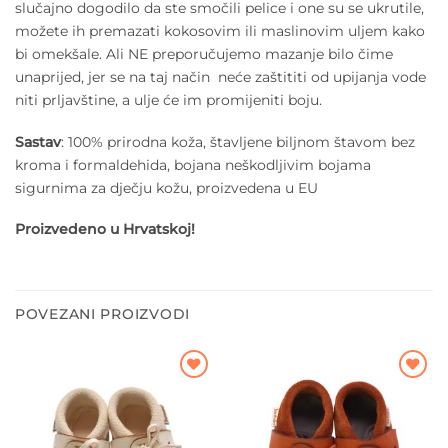
slučajno dogodilo da ste smočili pelice i one su se ukrutile,
možete ih premazati kokosovim ili maslinovim uljem kako
bi omekšale. Ali NE preporučujemo mazanje bilo čime
unaprijed, jer se na taj način neće zaštititi od upijanja vode
niti prljavštine, a ulje će im promijeniti boju.
Sastav
: 100% prirodna koža, štavljene biljnom štavom bez
kroma i formaldehida, bojana neškodljivim bojama
sigurnima za dječju kožu, proizvedena u EU
Proizvedeno u Hrvatskoj!
POVEZANI PROIZVODI
Dodajte
Dodajte
na listu
na listu
želja
želja