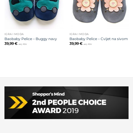
IGRA I MODA
IGRA I MODA
Baobaby Pelice – Buggy navy
Baobaby Pelice – Cvijet na sivom
39,99
€
39,99
€
uklj. PDV
uklj. PDV