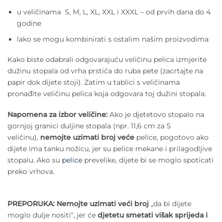
u veličinama S, M, L, XL, XXL i XXXL – od prvih dana do 4
godine
lako se mogu kombinirati s ostalim našim proizvodima
Kako biste odabrali odgovarajuću veličinu pelica izmjerite
dužinu stopala od vrha prstića do ruba pete (zacrtajte na
papir dok dijete stoji). Zatim u tablici s veličinama
pronađite veličinu pelica koja odgovara toj dužini stopala.
Napomena za izbor veličine:
Ako je djetetovo stopalo na
gornjoj granici duljine stopala (npr. 11,6 cm za S
veličinu),
nemojte uzimati broj veće
pelice, pogotovo ako
dijete ima tanku nožicu, jer su pelice mekane i prilagodljive
stopalu. Ako su
pelice
prevelike, dijete bi se moglo spoticati
preko vrhova.
PREPORUKA:
Nemojte uzimati veći broj
„da bi dijete
moglo dulje nositi“, jer će
djetetu smetati višak sprijeda i