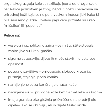
organskog uzgoja koje se razlikuju jedna od druge, svaki
par Pelica jedinstven je zbog nepravilnosti i neravnina na
prirodnoj koži koja se ne puni voskom industrijski kako bi
bila savršeno glatka. Ovakve papučice poznate su i kao
“mišulice” ili “popolice”.
Pelice su:
veselog i raznolikog dizajna – osim što štite stopala,
zanimljive su i kao igračka
sigurne za zdravlje, dijete ih može staviti i u usta bez
opasnosti
potpuno savitljive – omogućuju slobodu kretanja,
puzanja, stajanja, prvih koraka
namijenjene su za korištenje unutar kuće
načinjene su od prirodne kože bez formaldehida i kroma
imaju gumicu oko gležnja pričvršćenu na prednji dio
cipele– lako se obuvaju, ali ih dijete teško skida