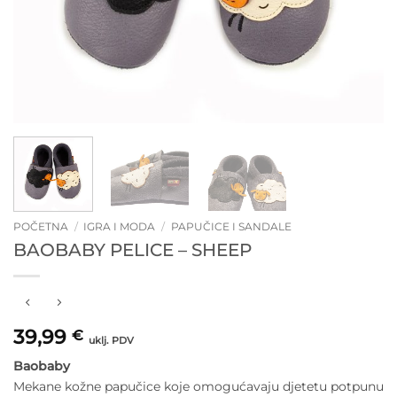
POČETNA
/
IGRA I MODA
/
PAPUČICE I SANDALE
BAOBABY PELICE – SHEEP
39,99
€
uklj. PDV
Baobaby
Mekane kožne papučice koje omogućavaju djetetu potpunu