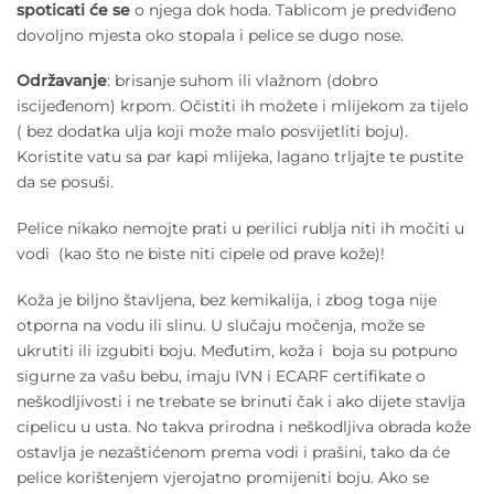
spoticati će se
o njega dok hoda. Tablicom je predviđeno
dovoljno mjesta oko stopala i pelice se dugo nose.
Održavanje
: brisanje suhom ili vlažnom (dobro
iscijeđenom) krpom. Očistiti ih možete i mlijekom za tijelo
( bez dodatka ulja koji može malo posvijetliti boju).
Koristite vatu sa par kapi mlijeka, lagano trljajte te pustite
da se posuši.
Pelice nikako nemojte prati u perilici rublja niti ih močiti u
vodi (kao što ne biste niti cipele od prave kože)!
Koža je biljno štavljena, bez kemikalija, i zbog toga nije
otporna na vodu ili slinu. U slučaju močenja, može se
ukrutiti ili izgubiti boju. Međutim, koža i boja su potpuno
sigurne za vašu bebu, imaju IVN i ECARF certifikate o
neškodljivosti i ne trebate se brinuti čak i ako dijete stavlja
cipelicu u usta. No takva prirodna i neškodljiva obrada kože
ostavlja je nezaštićenom prema vodi i prašini, tako da će
pelice korištenjem vjerojatno promijeniti boju. Ako se