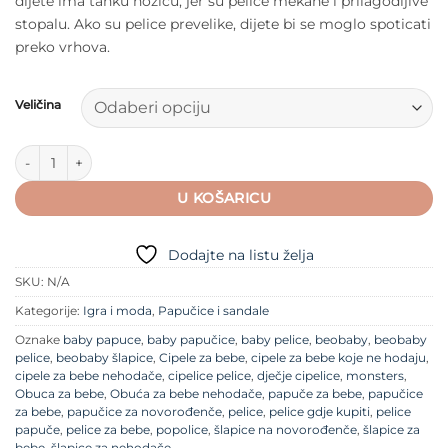
dijete ima tanku nožicu, jer su pelice mekane i prilagodljive
stopalu. Ako su pelice prevelike, dijete bi se moglo spoticati
preko vrhova.
Veličina
Baobaby Pelice - Sheep količina
U KOŠARICU
Dodajte na listu želja
SKU:
N/A
Kategorije:
Igra i moda
,
Papučice i sandale
Oznake
baby papuce
,
baby papučice
,
baby pelice
,
beobaby
,
beobaby
pelice
,
beobaby šlapice
,
Cipele za bebe
,
cipele za bebe koje ne hodaju
,
cipele za bebe nehodače
,
cipelice pelice
,
dječje cipelice
,
monsters
,
Obuca za bebe
,
Obuća za bebe nehodače
,
papuče za bebe
,
papučice
za bebe
,
papučice za novorođenče
,
pelice
,
pelice gdje kupiti
,
pelice
papuče
,
pelice za bebe
,
popolice
,
šlapice na novorođenče
,
šlapice za