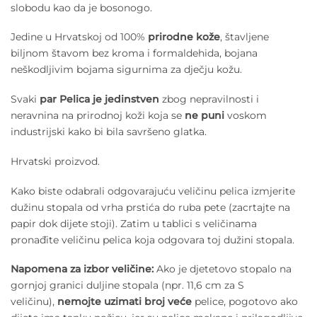
slobodu kao da je bosonogo.
Jedine u Hrvatskoj od 100%
prirodne kože
, štavljene
biljnom štavom bez kroma i formaldehida, bojana
neškodljivim bojama sigurnima za dječju kožu.
Svaki
par Pelica je jedinstven
zbog nepravilnosti i
neravnina na prirodnoj koži koja se
ne puni
voskom
industrijski kako bi bila savršeno glatka.
Hrvatski proizvod.
Kako biste odabrali odgovarajuću veličinu pelica izmjerite
dužinu stopala od vrha prstića do ruba pete (zacrtajte na
papir dok dijete stoji). Zatim u tablici s veličinama
pronađite veličinu pelica koja odgovara toj dužini stopala.
Napomena za izbor veličine:
Ako je djetetovo stopalo na
gornjoj granici duljine stopala (npr. 11,6 cm za S
veličinu),
nemojte uzimati broj veće
pelice, pogotovo ako