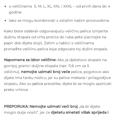
u veličinama S, M, L, XL, XXL i XXXL – od prvih dana do 4
godine
lako se mogu kombinirati s ostalim našim proizvodima
Kako biste odabrali odgovarajuću veličinu pelica izmjerite
dužinu stopala od vrha prstića do ruba pete (zacrtajte na
papir dok dijete stoji). Zatim u tablici s veličinama
pronađite veličinu pelica koja odgovara toj dužini stopala.
Napomena za izbor veličine:
Ako je djetetovo stopalo na
gornjoj granici duljine stopala (npr. 11,6 cm za S
veličinu),
nemojte uzimati broj veće
pelice, pogotovo ako
dijete ima tanku nožicu, jer su pelice mekane i prilagodljive
stopalu. Ako su
pelice
prevelike, dijete bi se moglo spoticati
preko vrhova.
PREPORUKA:
Nemojte uzimati veći broj
„da bi dijete
moglo dulje nositi“, jer će
djetetu smetati višak sprijeda i