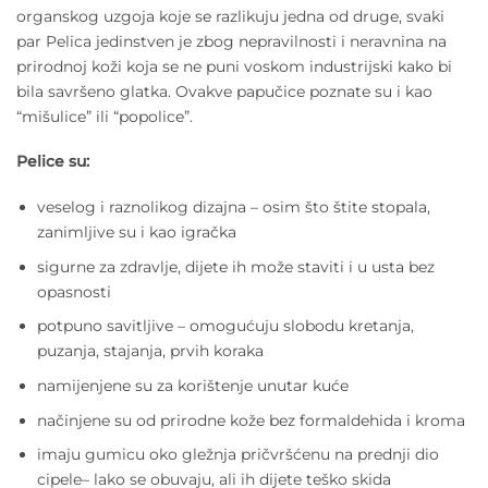
organskog uzgoja koje se razlikuju jedna od druge, svaki
par Pelica jedinstven je zbog nepravilnosti i neravnina na
prirodnoj koži koja se ne puni voskom industrijski kako bi
bila savršeno glatka. Ovakve papučice poznate su i kao
“mišulice” ili “popolice”.
Pelice su:
veselog i raznolikog dizajna – osim što štite stopala,
zanimljive su i kao igračka
sigurne za zdravlje, dijete ih može staviti i u usta bez
opasnosti
potpuno savitljive – omogućuju slobodu kretanja,
puzanja, stajanja, prvih koraka
namijenjene su za korištenje unutar kuće
načinjene su od prirodne kože bez formaldehida i kroma
imaju gumicu oko gležnja pričvršćenu na prednji dio
cipele– lako se obuvaju, ali ih dijete teško skida