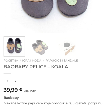
POČETNA
/
IGRA I MODA
/
PAPUČICE I SANDALE
BAOBABY PELICE – KOALA
39,99
€
uklj. PDV
Baobaby
Mekane kožne papučice koje omogućavaju djetetu potpunu