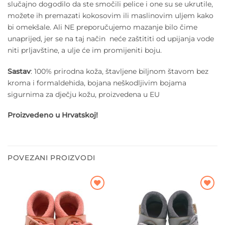
slučajno dogodilo da ste smočili pelice i one su se ukrutile,
možete ih premazati kokosovim ili maslinovim uljem kako
bi omekšale. Ali NE preporučujemo mazanje bilo čime
unaprijed, jer se na taj način neće zaštititi od upijanja vode
niti prljavštine, a ulje će im promijeniti boju.
Sastav
: 100% prirodna koža, štavljene biljnom štavom bez
kroma i formaldehida, bojana neškodljivim bojama
sigurnima za dječju kožu, proizvedena u EU
Proizvedeno u Hrvatskoj!
POVEZANI PROIZVODI
Dodajte
Dodajte
na listu
na listu
želja
želja