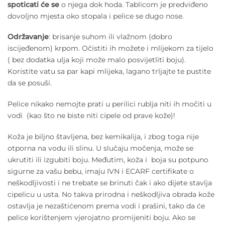
spoticati će se
o njega dok hoda. Tablicom je predviđeno
dovoljno mjesta oko stopala i pelice se dugo nose.
Održavanje
: brisanje suhom ili vlažnom (dobro
iscijeđenom) krpom. Očistiti ih možete i mlijekom za tijelo
( bez dodatka ulja koji može malo posvijetliti boju).
Koristite vatu sa par kapi mlijeka, lagano trljajte te pustite
da se posuši.
Pelice nikako nemojte prati u perilici rublja niti ih močiti u
vodi (kao što ne biste niti cipele od prave kože)!
Koža je biljno štavljena, bez kemikalija, i zbog toga nije
otporna na vodu ili slinu. U slučaju močenja, može se
ukrutiti ili izgubiti boju. Međutim, koža i boja su potpuno
sigurne za vašu bebu, imaju IVN i ECARF certifikate o
neškodljivosti i ne trebate se brinuti čak i ako dijete stavlja
cipelicu u usta. No takva prirodna i neškodljiva obrada kože
ostavlja je nezaštićenom prema vodi i prašini, tako da će
pelice korištenjem vjerojatno promijeniti boju. Ako se