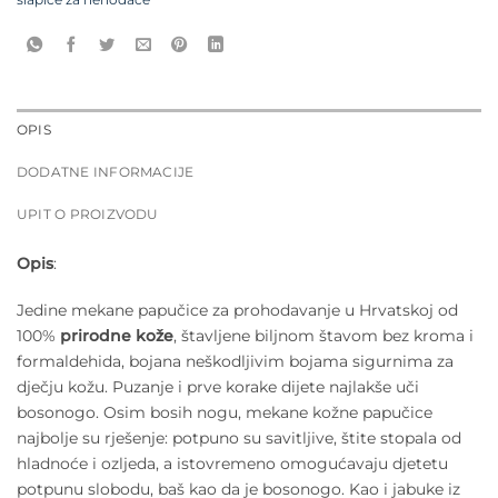
šlapice za nehodače
OPIS
DODATNE INFORMACIJE
UPIT O PROIZVODU
Opis
:
Jedine mekane papučice za prohodavanje u Hrvatskoj od
100%
prirodne kože
, štavljene biljnom štavom bez kroma i
formaldehida, bojana neškodljivim bojama sigurnima za
dječju kožu. Puzanje i prve korake dijete najlakše uči
bosonogo. Osim bosih nogu, mekane kožne papučice
najbolje su rješenje: potpuno su savitljive, štite stopala od
hladnoće i ozljeda, a istovremeno omogućavaju djetetu
potpunu slobodu, baš kao da je bosonogo. Kao i jabuke iz