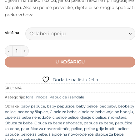
dijete ima tanku nožicu, jer su pelice mekane i prilagodljive
stopalu. Ako su pelice prevelike, dijete bi se moglo spoticati
preko vrhova.
Veličina
Baobaby Pelice - Koala količina
U KOŠARICU
Dodajte na listu želja
SKU:
N/A
Kategorije:
Igra i moda
,
Papučice i sandale
Oznake:
baby papuce
,
baby papučice
,
baby pelice
,
beobaby
,
beobaby
pelice
,
beobaby šlapice
,
Cipele za bebe
,
cipele za bebe koje ne hodaju
,
cipele za bebe nehodače
,
cipelice pelice
,
dječje cipelice
,
monsters
,
Obuca za bebe
,
Obuća za bebe nehodače
,
papuče za bebe
,
papučice
za bebe
,
papučice za novorođenče
,
pelice
,
pelice gdje kupiti
,
pelice
papuče
,
pelice za bebe
,
šlapice na novorođenče
,
šlapice za bebe
,