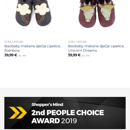
želja
želja
IGRA I MODA
IGRA I MODA
Baobaby mekane dječje cipelice,
Baobaby mekane dječje cipelice,
Rainbow
Unicorn Dreams
39,99
€
39,99
€
uklj. PDV
uklj. PDV