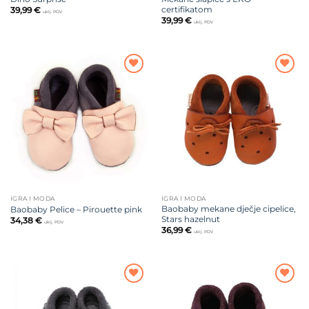
certifikatom
39,99
€
uklj. PDV
39,99
€
uklj. PDV
Dodajte
Dodajte
na listu
na listu
želja
želja
IGRA I MODA
IGRA I MODA
Baobaby mekane dječje cipelice,
Baobaby Pelice – Pirouette pink
Stars hazelnut
34,38
€
uklj. PDV
36,99
€
uklj. PDV
Dodajte
Dodajte
na listu
na listu