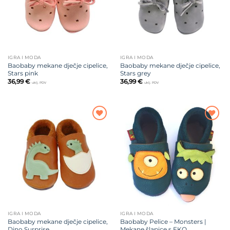
IGRA I MODA
IGRA I MODA
Baobaby mekane dječje cipelice,
Baobaby mekane dječje cipelice,
Stars pink
Stars grey
36,99
€
36,99
€
uklj. PDV
uklj. PDV
Dodajte
Dodajte
na listu
na listu
želja
želja
IGRA I MODA
IGRA I MODA
Baobaby mekane dječje cipelice,
Baobaby Pelice – Monsters |
Dino Surprise
Mekane šlapice s EKO