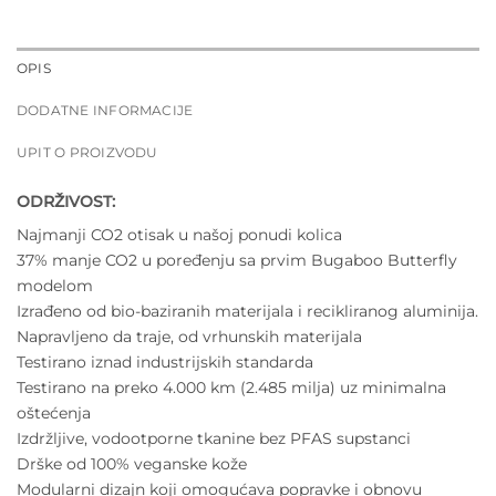
OPIS
DODATNE INFORMACIJE
UPIT O PROIZVODU
ODRŽIVOST:
Najmanji CO2 otisak u našoj ponudi kolica
37% manje CO2 u poređenju sa prvim Bugaboo Butterfly
modelom
Izrađeno od bio-baziranih materijala i recikliranog aluminija.
Napravljeno da traje, od vrhunskih materijala
Testirano iznad industrijskih standarda
Testirano na preko 4.000 km (2.485 milja) uz minimalna
oštećenja
Izdržljive, vodootporne tkanine bez PFAS supstanci
Drške od 100% veganske kože
Modularni dizajn koji omogućava popravke i obnovu