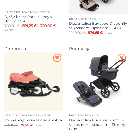
DJEČJA KOLICA STOKKE YOYO³
Dječja kolica Stokke – Yoyo
BUGABOO DRAGONFLY
Bonpoint 2u1
Dječja kolica Bugaboo Dragonfly
Izvorna
Raspon
Trenutna
769,00
€
669,25
€
–
769,00
€
sa košarom i sjedalom – TAUPE
cijena
cijena:
cijena
uklj. PDV
Izvorna
Trenutna
bila
od
je:
1.149,00
€
976,65
€
uklj. PDV
cijena
cijena
je:
669,25 €
669,25 €
bila
je:
769,00 €.
do
–
je:
976,65 €.
769,00 €
769,00 €Raspon
1.149,00 €.
cijena:
Promocija
Promocija
od
669,25 €
do
769,00 €.
Dodajte
Dodajte
na listu
na listu
želja
želja
DJEČJA KOLICA STOKKE YOYO³
BUGABOO FOX CUB
Dječja kolica Bugaboo Fox Cub
Stokke Yoyo skije za dječja kolica
sa košarom i sjedalom – Stormy
Izvorna
Trenutna
50,00
€
37,50
€
uklj. PDV
cijena
cijena
Blue
bila
je: