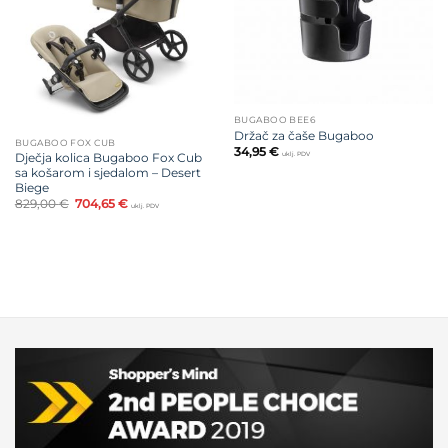
BUGABOO BEE6
Držač za čaše Bugaboo
BUGABOO FOX CUB
34,95
€
Dječja kolica Bugaboo Fox Cub
uklj. PDV
sa košarom i sjedalom – Desert
Biege
Izvorna
Trenutna
829,00
€
704,65
€
uklj. PDV
cijena
cijena
bila
je:
je:
704,65 €.
829,00 €.