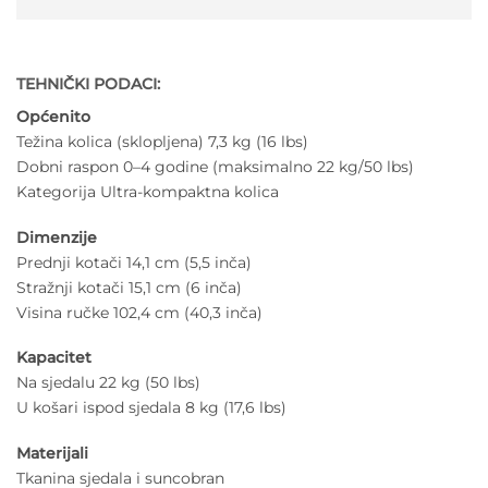
TEHNIČKI PODACI:
Općenito
Težina kolica (sklopljena) 7,3 kg (16 lbs)
Dobni raspon 0–4 godine (maksimalno 22 kg/50 lbs)
Kategorija Ultra-kompaktna kolica
Dimenzije
Prednji kotači 14,1 cm (5,5 inča)
Stražnji kotači 15,1 cm (6 inča)
Visina ručke 102,4 cm (40,3 inča)
Kapacitet
Na sjedalu 22 kg (50 lbs)
U košari ispod sjedala 8 kg (17,6 lbs)
Materijali
Tkanina sjedala i suncobran