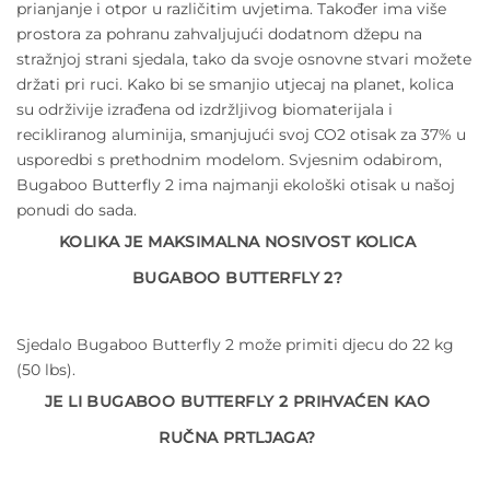
prianjanje i otpor u različitim uvjetima. Također ima više
prostora za pohranu zahvaljujući dodatnom džepu na
stražnjoj strani sjedala, tako da svoje osnovne stvari možete
držati pri ruci. Kako bi se smanjio utjecaj na planet, kolica
su održivije izrađena od izdržljivog biomaterijala i
recikliranog aluminija, smanjujući svoj CO2 otisak za 37% u
usporedbi s prethodnim modelom. Svjesnim odabirom,
Bugaboo Butterfly 2 ima najmanji ekološki otisak u našoj
ponudi do sada.
KOLIKA JE MAKSIMALNA NOSIVOST KOLICA
BUGABOO BUTTERFLY 2?
Sjedalo Bugaboo Butterfly 2 može primiti djecu do 22 kg
(50 lbs).
JE LI BUGABOO BUTTERFLY 2 PRIHVAĆEN KAO
RUČNA PRTLJAGA?