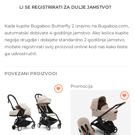
LI SE REGISTRIRATI ZA DULJE JAMSTVO?
Kada kupite Bugaboo Butterfly 2 izravno na Bugaboo.com,
automatski dobivate 4-godišnje jamstvo. Ako kolica kupite
negdje drugdje i dobijete standardno 2-godišnje jamstvo,
možete registrirati svoj proizvod online kod nas kako biste
ga udvostručili.
POVEZANI PROIZVODI
Promocija
Dodajte
na listu
Dodajte
želja
na listu
želja