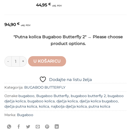
44,95
€
uklj. PDV
94,90
€
uklj. PDV
"Putna kolica Bugaboo Butterfly 2"
→
Please choose
product options.
Bugaboo Butterfly 2 Essential bundle količina
U KOŠARICU
Dodajte na listu želja
Kategorija:
BUGABOO BUTTERFLY
Oznake
bugaboo
,
Bugaboo Butterfly
,
bugaboo butterfly 2
,
bugaboo
dječja kolica
,
bugaboo kolica
,
dječja kolica
,
dječja kolica bugaboo
,
dječja putna kolica
,
kolica
,
najbolja dječja kolica
,
putna kolica
Marka:
Bugaboo