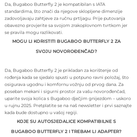
Da, Bugaboo Butterfly 2 je kompatibilan s IATA
standardima, što znači da njegove sklopljene dimenzije
zadovoljavaju zahtjeve za ručnu prtljagu. Prije putovanja
obavezno provjerite sa svojom zrakoplovnom tvrtkom jer
se pravila mogu razlikovati.
MOGU LI KORISTITI BUGABOO BUTTERFLY 2 ZA
SVOJU NOVOROĐENČAD?
Da, Bugaboo Butterfly 2 je prikladan za korištenje od
rođenja kada se sjedalo spusti u potpuno ravni položaj, što
osigurava ugodnu i komfornu vožnju od prvog dana. Za
poseban mekani i sigurni prostor za vašu novorođenčad,
uparite svoja kolica s Bugaboo dječjim gnijezdom – uskoro
u rujnu 2025. Pretplatite se na naš newsletter i prvi saznajte
kada bude dostupno u vašoj regiji.
KOJE SU AUTOSJEDALICE KOMPATIBILNE S
BUGABOO BUTTERFLY 2 I TREBAM LI ADAPTER?