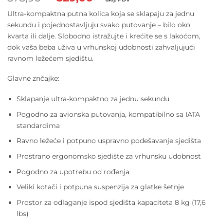
cijena
cijena
Ultra-kompaktna putna kolica koja se sklapaju za jednu
bila
je:
sekundu i pojednostavljuju svako putovanje – bilo oko
je:
529,00 €.
kvarta ili dalje. Slobodno istražujte i krećite se s lakoćom,
573,90 €.
dok vaša beba uživa u vrhunskoj udobnosti zahvaljujući
ravnom ležećem sjedištu.
Glavne znčajke:
Sklapanje ultra-kompaktno za jednu sekundu
Pogodno za avionska putovanja, kompatibilno sa IATA
standardima
Ravno ležeće i potpuno uspravno podešavanje sjedišta
Prostrano ergonomsko sjedište za vrhunsku udobnost
Pogodno za upotrebu od rođenja
Veliki kotači i potpuna suspenzija za glatke šetnje
Prostor za odlaganje ispod sjedišta kapaciteta 8 kg (17,6
lbs)