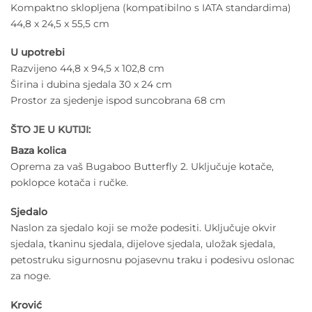
Kompaktno sklopljena (kompatibilno s IATA standardima)
44,8 x 24,5 x 55,5 cm
U upotrebi
Razvijeno 44,8 x 94,5 x 102,8 cm
Širina i dubina sjedala 30 x 24 cm
Prostor za sjedenje ispod suncobrana 68 cm
ŠTO JE U KUTIJI:
Baza kolica
Oprema za vaš Bugaboo Butterfly 2. Uključuje kotače,
poklopce kotača i ručke.
Sjedalo
Naslon za sjedalo koji se može podesiti. Uključuje okvir
sjedala, tkaninu sjedala, dijelove sjedala, uložak sjedala,
petostruku sigurnosnu pojasevnu traku i podesivu oslonac
za noge.
Krović