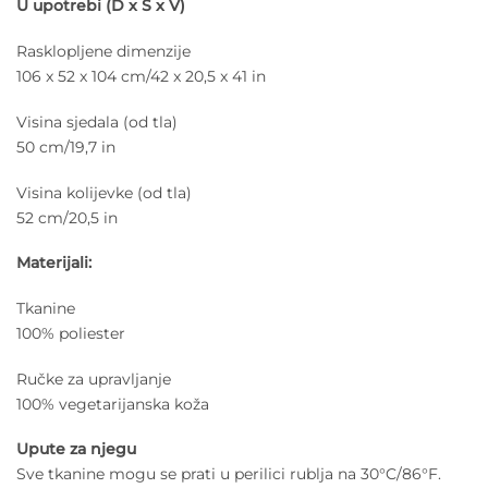
U upotrebi (D x Š x V)
Rasklopljene dimenzije
106 x 52 x 104 cm/42 x 20,5 x 41 in
Visina sjedala (od tla)
50 cm/19,7 in
Visina kolijevke (od tla)
52 cm/20,5 in
Materijali:
Tkanine
100% poliester
Ručke za upravljanje
100% vegetarijanska koža
Upute za njegu
Sve tkanine mogu se prati u perilici rublja na 30°C/86°F.