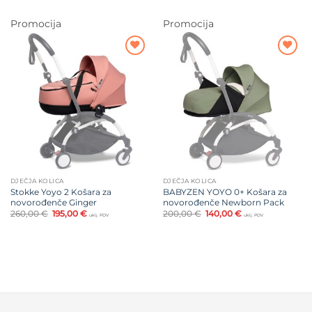
bila
je:
je:
195,00 €.
260,00 €.
Promocija
Promocija
Dodajte
Dodajte
na listu
na listu
želja
želja
DJEČJA KOLICA
DJEČJA KOLICA
Stokke Yoyo 2 Košara za
BABYZEN YOYO 0+ Košara za
novorođenče Ginger
novorođenče Newborn Pack
Izvorna
Trenutna
Izvorna
Trenutna
260,00
€
195,00
€
200,00
€
140,00
€
uklj. PDV
uklj. PDV
cijena
cijena
cijena
cijena
bila
je:
bila
je:
je:
195,00 €.
je:
140,00 €.
260,00 €.
200,00 €.