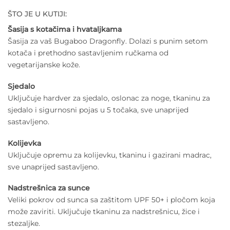
ŠTO JE U KUTIJI:
Šasija s kotačima i hvataljkama
Šasija za vaš Bugaboo Dragonfly. Dolazi s punim setom
kotača i prethodno sastavljenim ručkama od
vegetarijanske kože.
Sjedalo
Uključuje hardver za sjedalo, oslonac za noge, tkaninu za
sjedalo i sigurnosni pojas u 5 točaka, sve unaprijed
sastavljeno.
Kolijevka
Uključuje opremu za kolijevku, tkaninu i gazirani madrac,
sve unaprijed sastavljeno.
Nadstrešnica za sunce
Veliki pokrov od sunca sa zaštitom UPF 50+ i pločom koja
može zaviriti. Uključuje tkaninu za nadstrešnicu, žice i
stezaljke.