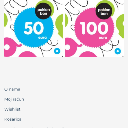
O nama
Moj račun
Wishlist
Košarica