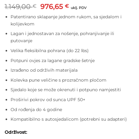
Izvorna
Trenutna
1.149,00
976,65
€
€
uklj. PDV
cijena
cijena
Patentirano sklapanje jednom rukom, sa sjedalom i
bila
je:
kolijevkom
je:
976,65 €.
1.149,00 €.
Lagan i jednostavan za nošenje, pohranjivanje ili
putovanje
Velika fleksibilna pohrana (do 22 lbs)
Potpuni ovjes za lagane gradske šetnje
Izrađeno od održivih materijala
Kolevka pune veličine s prozračnom pločom
Sjedalo koje se može okrenuti i potpuno namjestiti
Proširivi pokrov od sunca UPF 50+
Od rođenja do 4 godine
Kompatibilno s autosjedalicom (potrebni su adapteri)
Održivost: