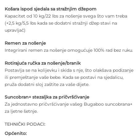
Košara ispod sjedala sa stražnjim džepom
Kapacitet od 10 kg/22 lbs za nošenje svega što vam treba
(+2,5 kg/5,5 lbs kada se dodatni stražnji džep stavi na
upravljač)
Remen za nošenje
Integrirani remen za nošenje omogućuje 100% rad bez ruku.
Rotirajuća ručka za nošenje/branik
Postavlja se na kolijevku i skida s nje, što olakšava podizanje
ili premještanje vaše bebe. Kada se postavi na sjedalicu,
pruža dodatni sloj zaštite za vaše dijete.
Suncobran+ stezaljka za pričvršćivanje
Za jednostavno pričvršćivanje vašeg Bugaboo suncobrana+
za ljetne šetnje.
TEHNIČKI PODACI:
Općenito: