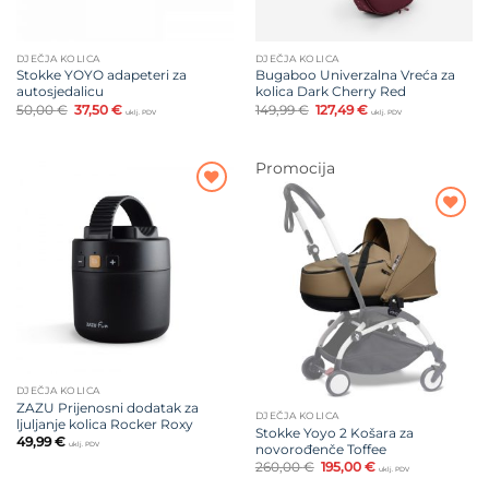
DJEČJA KOLICA
DJEČJA KOLICA
Stokke YOYO adapeteri za
Bugaboo Univerzalna Vreća za
autosjedalicu
kolica Dark Cherry Red
Izvorna
Trenutna
Izvorna
Trenutna
50,00
€
37,50
€
149,99
€
127,49
€
uklj. PDV
uklj. PDV
cijena
cijena
cijena
cijena
bila
je:
bila
je:
je:
37,50 €.
je:
127,49 €.
50,00 €.
149,99 €.
Promocija
Dodajte
na listu
Dodajte
želja
na listu
želja
DJEČJA KOLICA
ZAZU Prijenosni dodatak za
DJEČJA KOLICA
ljuljanje kolica Rocker Roxy
Stokke Yoyo 2 Košara za
49,99
€
uklj. PDV
novorođenče Toffee
Izvorna
Trenutna
260,00
€
195,00
€
uklj. PDV
cijena
cijena