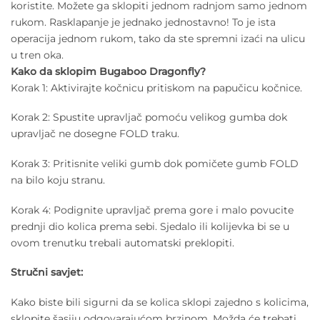
koristite. Možete ga sklopiti jednom radnjom samo jednom
rukom. Rasklapanje je jednako jednostavno! To je ista
operacija jednom rukom, tako da ste spremni izaći na ulicu
u tren oka.
Kako da sklopim Bugaboo Dragonfly?
Korak 1: Aktivirajte kočnicu pritiskom na papučicu kočnice.
Korak 2: Spustite upravljač pomoću velikog gumba dok
upravljač ne dosegne FOLD traku.
Korak 3: Pritisnite veliki gumb dok pomičete gumb FOLD
na bilo koju stranu.
Korak 4: Podignite upravljač prema gore i malo povucite
prednji dio kolica prema sebi. Sjedalo ili kolijevka bi se u
ovom trenutku trebali automatski preklopiti.
Stručni savjet:
Kako biste bili sigurni da se kolica sklopi zajedno s kolicima,
sklopite šasiju odgovarajućom brzinom. Možda će trebati