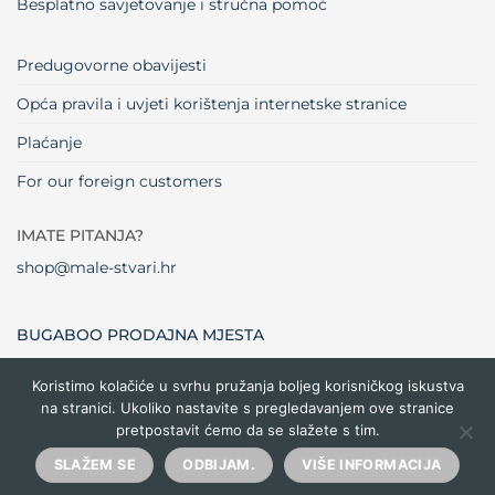
Besplatno savjetovanje i stručna pomoć
Predugovorne obavijesti
Opća pravila i uvjeti korištenja internetske stranice
Plaćanje
For our foreign customers
IMATE PITANJA?
shop@male-stvari.hr
BUGABOO PRODAJNA MJESTA
Koristimo kolačiće u svrhu pružanja boljeg korisničkog iskustva
na stranici. Ukoliko nastavite s pregledavanjem ove stranice
Visa
MasterCard
Maestro
Dinners
Credit
Cash
Bank
pretpostavit ćemo da se slažete s tim.
Club
Card
On
Trans
Delivery
Copyright 2026 ©
Male stvari
SLAŽEM SE
ODBIJAM.
VIŠE INFORMACIJA