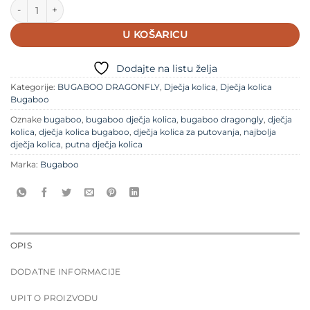
Dječja kolica Bugaboo Dragonfly sa košarom i sjedalom - FORES
U KOŠARICU
Dodajte na listu želja
Kategorije:
BUGABOO DRAGONFLY
,
Dječja kolica
,
Dječja kolica
Bugaboo
Oznake
bugaboo
,
bugaboo dječja kolica
,
bugaboo dragongly
,
dječja
kolica
,
dječja kolica bugaboo
,
dječja kolica za putovanja
,
najbolja
dječja kolica
,
putna dječja kolica
Marka:
Bugaboo
OPIS
DODATNE INFORMACIJE
UPIT O PROIZVODU