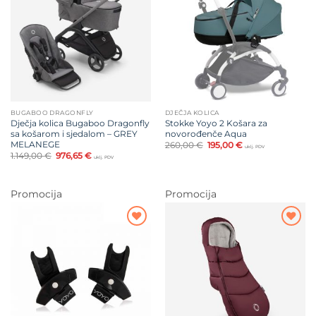
na listu
na listu
želja
želja
BUGABOO DRAGONFLY
DJEČJA KOLICA
Dječja kolica Bugaboo Dragonfly
Stokke Yoyo 2 Košara za
sa košarom i sjedalom – GREY
novorođenče Aqua
MELANEGE
Izvorna
Trenutna
260,00
€
195,00
€
uklj. PDV
cijena
cijena
Izvorna
Trenutna
1.149,00
€
976,65
€
uklj. PDV
bila
je:
cijena
cijena
je:
195,00 €.
bila
je:
260,00 €.
je:
976,65 €.
1.149,00 €.
Promocija
Promocija
Dodajte
Dodajte
na listu
na listu
želja
želja