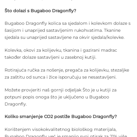
Što dolazi s Bugaboo Dragonfly?
Bugaboo Dragonfly kolica sa sjedalom i kolevkom dolaze s
šasijom i unaprijed sastavljenim rukohvatima. Tkanine
sjedala su unaprijed sastavljene na okvir sjedala/kolevke.
Kolevka, okovi za kolijevku, tkanina i gazirani madrac
također dolaze sastavljeni u zasebnoj kutiji.
Rotirajuća ručka za nošenje, pregača za kolijevku, stezaljke
za zaštitu od sunca i žice isporučuju se nesastavljeni.
Možete provjeriti naš gornji odjeljak Što je u kutiji za
potpuni popis onoga što je uključeno u Bugaboo
Dragonfly.
Koliko smanjenje CO2 postiže Bugaboo Dragonfly?
Korištenjem visokokvalitetnog biološkog materijala,
Bugaboo Dragonfly već je smanjio svoj otisak za 21% više