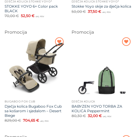
DJEČJA KOLICA STOKKE YOYO³
DJEČJA KOLICA STOKKE YOYO³
STOKKE YOYO 6+ Color pack
Stokke Yoyo skije za dječja kolica
BLACK
Izvorna
Trenutna
50,00
€
37,50
€
uklj. PDV
cijena
cijena
Izvorna
Trenutna
70,00
€
52,50
€
uklj. PDV
bila
je:
cijena
cijena
je:
37,50 €.
bila
je:
50,00 €.
je:
52,50 €.
70,00 €.
Promocija
Promocija
Dodajte
Dodajte
na listu
na listu
želja
želja
BUGABOO FOX CUB
DJEČJA KOLICA
Dječja kolica Bugaboo Fox Cub
BABYZEN YOYO TORBA ZA
sa košarom i sjedalom – Desert
KOLICA Peppermint
Biege
Izvorna
Trenutna
80,30
€
32,00
€
uklj. PDV
cijena
cijena
Izvorna
Trenutna
829,00
€
704,65
€
uklj. PDV
bila
je:
cijena
cijena
je:
32,00 €.
bila
je:
80,30 €.
je:
704,65 €.
829,00 €.
Promocija