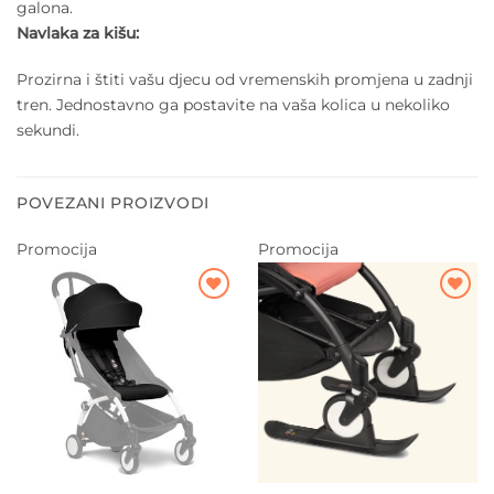
galona.
Navlaka za kišu:
Prozirna i štiti vašu djecu od vremenskih promjena u zadnji
tren. Jednostavno ga postavite na vaša kolica u nekoliko
sekundi.
POVEZANI PROIZVODI
Promocija
Promocija
Dodajte
Dodajte
na listu
na listu
želja
želja