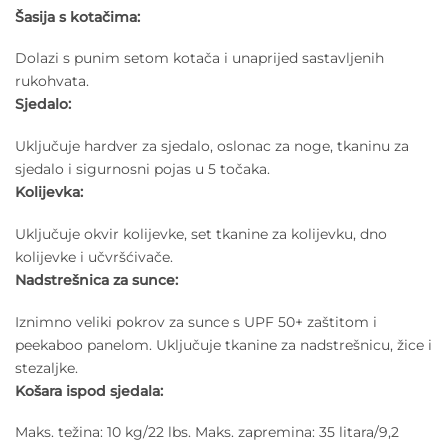
Šasija s kotačima:
Dolazi s punim setom kotača i unaprijed sastavljenih
rukohvata.
Sjedalo:
Uključuje hardver za sjedalo, oslonac za noge, tkaninu za
sjedalo i sigurnosni pojas u 5 točaka.
Kolijevka:
Uključuje okvir kolijevke, set tkanine za kolijevku, dno
kolijevke i učvršćivače.
Nadstrešnica za sunce:
Iznimno veliki pokrov za sunce s UPF 50+ zaštitom i
peekaboo panelom. Uključuje tkanine za nadstrešnicu, žice i
stezaljke.
Košara ispod sjedala:
Maks. težina: 10 kg/22 lbs. Maks. zapremina: 35 litara/9,2