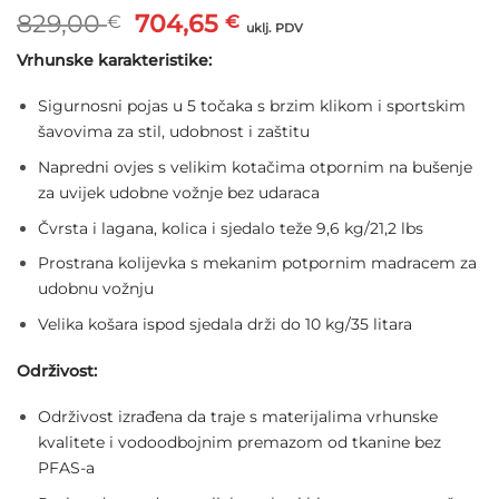
Izvorna
Trenutna
829,00
704,65
€
€
uklj. PDV
cijena
cijena
Vrhunske karakteristike:
bila
je:
je:
704,65 €.
Sigurnosni pojas u 5 točaka s brzim klikom i sportskim
829,00 €.
šavovima za stil, udobnost i zaštitu
Napredni ovjes s velikim kotačima otpornim na bušenje
za uvijek udobne vožnje bez udaraca
Čvrsta i lagana, kolica i sjedalo teže 9,6 kg/21,2 lbs
Prostrana kolijevka s mekanim potpornim madracem za
udobnu vožnju
Velika košara ispod sjedala drži do 10 kg/35 litara
Održivost:
Održivost izrađena da traje s materijalima vrhunske
kvalitete i vodoodbojnim premazom od tkanine bez
PFAS-a