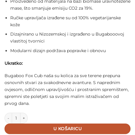
Proizvedeno od materijala na bazi biomase uravnotežene
mase, što smanjuje emisiju CO2 za 19%.
Ručke upravljača izrađene su od 100% vegetarijanske
kože
Dizajnirano u Nizozemskoj i izgrađeno u Bugabooovoj
vlastitoj tvornici
Modularni dizajn podržava popravke i obnovu
Ukratko:
Bugaboo Fox Cub naša su kolica za sve terene prepuna
osnovnih stvari za svakodnevne avanture. S naprednim
ovjesom, odličnom upravljivošću i prostranim spremištem,
spremni ste poletjeti sa svojim malim istraživačem od
prvog dana.
Dječja kolica Bugaboo Fox Cub sa košarom i sjedalom - Midnight
U KOŠARICU