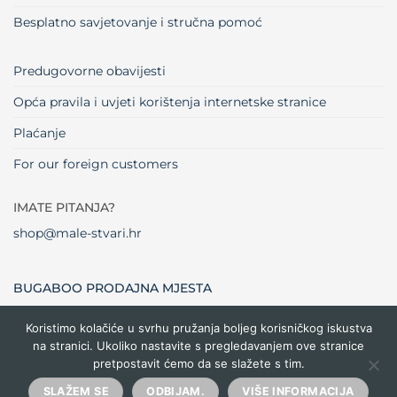
Besplatno savjetovanje i stručna pomoć
Predugovorne obavijesti
Opća pravila i uvjeti korištenja internetske stranice
Plaćanje
For our foreign customers
IMATE PITANJA?
shop@male-stvari.hr
BUGABOO PRODAJNA MJESTA
Koristimo kolačiće u svrhu pružanja boljeg korisničkog iskustva
na stranici. Ukoliko nastavite s pregledavanjem ove stranice
Visa
MasterCard
Maestro
Dinners
Credit
Cash
Bank
pretpostavit ćemo da se slažete s tim.
Club
Card
On
Trans
Delivery
Copyright 2026 ©
Male stvari
SLAŽEM SE
ODBIJAM.
VIŠE INFORMACIJA