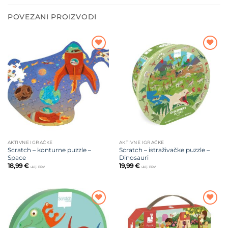
POVEZANI PROIZVODI
Dodajte
Dodajte
na listu
na listu
želja
želja
AKTIVNE IGRAČKE
AKTIVNE IGRAČKE
Scratch – konturne puzzle –
Scratch – istraživačke puzzle –
Space
Dinosauri
18,99
€
19,99
€
uklj. PDV
uklj. PDV
Dodajte
Dodajte
na listu
na listu
želja
želja