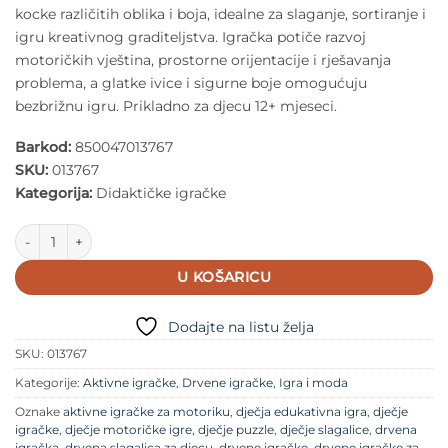
kocke različitih oblika i boja, idealne za slaganje, sortiranje i
igru kreativnog graditeljstva. Igračka potiče razvoj
motoričkih vještina, prostorne orijentacije i rješavanja
problema, a glatke ivice i sigurne boje omogućuju
bezbrižnu igru. Prikladno za djecu 12+ mjeseci.
Barkod:
850047013767
SKU:
013767
Kategorija:
Didaktičke igračke
Speedy Monkey - Drvena igra Fox Blocks količina
U KOŠARICU
Dodajte na listu želja
SKU:
013767
Kategorije:
Aktivne igračke
,
Drvene igračke
,
Igra i moda
Oznake
aktivne igračke za motoriku
,
dječja edukativna igra
,
dječje
igračke
,
dječje motoričke igre
,
dječje puzzle
,
dječje slagalice
,
drvena
igračka
,
drvena slagalica za djecu
,
drvene igračke
,
drvene igračke za