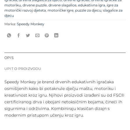
motoriku
,
drvene puzzle
,
drvene slagalice
,
edukativna igra
,
igre za
motorički razvoj djeteta
,
motoričke igre
,
puzzle za djecu
,
slagalice za
djecu
Marka:
Speedy Monkey
OPIS
UPIT O PROIZVODU
Speedy Monkey je brend drvenih edukativnih igračaka
osmišljenih kako bi potaknule dječju maštu, motoriku i
kreativnost kroz igru. Njihovi proizvodi izrađeni su od FSC®
certificiranog drva i obojani netoksičnim bojama, čineći ih
sigurnima i održivima. Kombiniraju klasičan dizajn s
modernim pristupom učenju kroz igru.