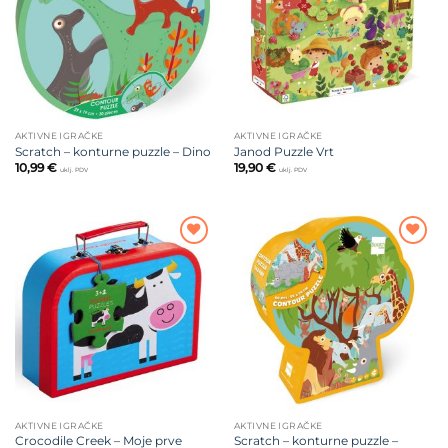
AKTIVNE IGRAČKE
AKTIVNE IGRAČKE
Scratch – konturne puzzle – Dino
Janod Puzzle Vrt
10,99
€
19,90
€
uklj. PDV
uklj. PDV
Dodajte
Dodajte
na listu
na listu
želja
želja
AKTIVNE IGRAČKE
AKTIVNE IGRAČKE
Crocodile Creek – Moje prve
Scratch – konturne puzzle –