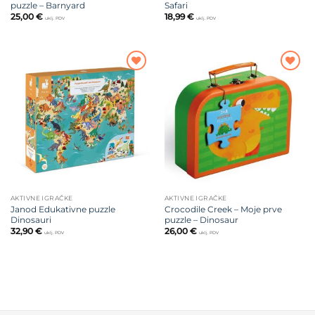
puzzle – Barnyard
Safari
25,00
€
18,99
€
uklj. PDV
uklj. PDV
Dodajte
Dodajte
na listu
na listu
želja
želja
AKTIVNE IGRAČKE
AKTIVNE IGRAČKE
Janod Edukativne puzzle
Crocodile Creek – Moje prve
Dinosauri
puzzle – Dinosaur
32,90
€
26,00
€
uklj. PDV
uklj. PDV