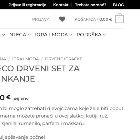
Prijava ili registracija
Kontakt
Trebate pomoć?
BLOG
PRIJAVA
KOŠARICA /
0,00
€
0
E
NJEGA
IGRA I MODA
PODRŠKA
TNA
/
IGRA I MODA
/
DRVENE IGRAČKE
ECO DRVENI SET ZA
INKANJE
60
€
uklj. PDV
o bi moglo zatrebati djevojčicama koje žele biti poput
 mama možete pronaći u ovoj slatkoj kutiji: ruž,
 sjenila, rumenilo, parfem i maskaru.
uljepšavanje počne!