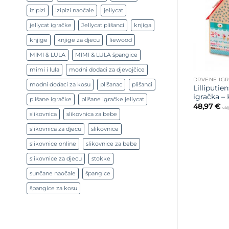
izipizi
izipizi naočale
jellycat
jellycat igračke
Jellycat plišanci
knjiga
knjige
knjige za djecu
liewood
MIMI & LULA
MIMI & LULA špangice
mimi i lula
modni dodaci za djevojčice
DRVENE IG
modni dodaci za kosu
plišanac
plišanci
Lilliputie
igračka –
plišane igračke
plišane igračke jellycat
48,97
€
ukl
slikovnica
slikovnica za bebe
slikovnica za djecu
slikovnice
slikovnice online
slikovnice za bebe
slikovnice za djecu
stokke
sunčane naočale
špangice
špangice za kosu