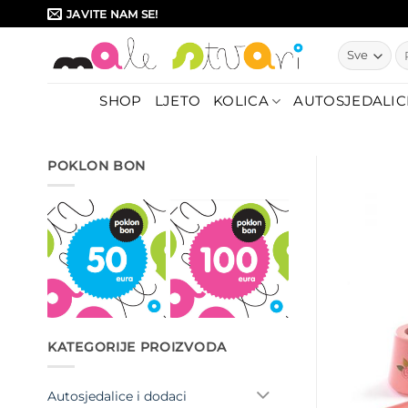
Skip
JAVITE NAM SE!
to
Pr
content
SHOP
LJETO
KOLICA
AUTOSJEDALIC
POKLON BON
KATEGORIJE PROIZVODA
Autosjedalice i dodaci