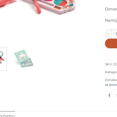
Dimenz
Namije
Djeco 
SKU:
D
Kategor
Oznake
za šmin
ROIZVODU