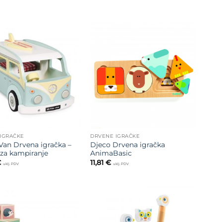
Dodajte
Dodajte
na listu
na listu
želja
želja
IGRAČKE
DRVENE IGRAČKE
Van Drvena igračka –
Djeco Drvena igračka
za kampiranje
AnimaBasic
€
11,81
€
uklj. PDV
uklj. PDV
Dodajte
Dodajte
na listu
na listu