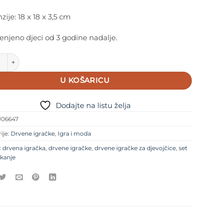
ije: 18 x 18 x 3,5 cm
njeno djeci od 3 godine nadalje.
Drveni set za šminkanje količina
U KOŠARICU
Dodajte na listu želja
J06647
ije:
Drvene igračke
,
Igra i moda
:
drvena igračka
,
drvene igračke
,
drvene igračke za djevojčice
,
set
kanje