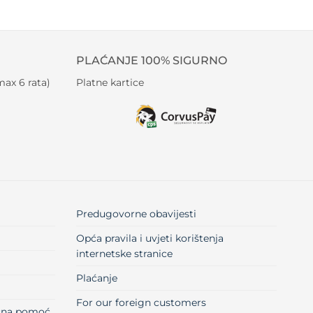
PLAĆANJE 100% SIGURNO
ax 6 rata)
Platne kartice
Predugovorne obavijesti
Opća pravila i uvjeti korištenja
internetske stranice
Plaćanje
For our foreign customers
učna pomoć