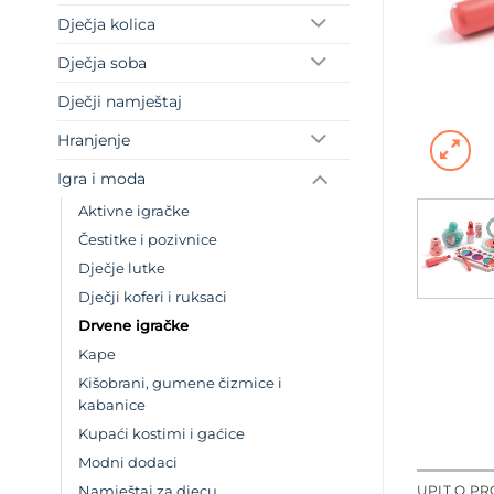
Dječja kolica
Dječja soba
Dječji namještaj
Hranjenje
Igra i moda
Aktivne igračke
Čestitke i pozivnice
Dječje lutke
Dječji koferi i ruksaci
Drvene igračke
Kape
Kišobrani, gumene čizmice i
kabanice
Kupaći kostimi i gaćice
Modni dodaci
UPIT O P
Namještaj za djecu