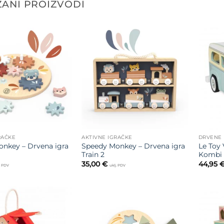
ANI PROIZVODI
Dodajte
Dodajte
na listu
na listu
želja
želja
RAČKE
AKTIVNE IGRAČKE
DRVENE 
nkey – Drvena igra
Speedy Monkey – Drvena igra
Le Toy 
Train 2
Kombi 
35,00
€
44,95
j. PDV
uklj. PDV
Dodajte
Dodajte
na listu
na listu