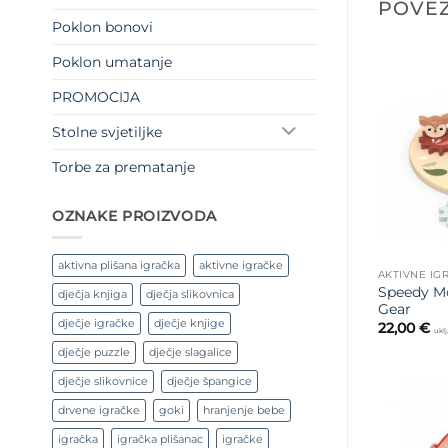
POVEZ
Poklon bonovi
Poklon umatanje
PROMOCIJA
Stolne svjetiljke
Torbe za prematanje
OZNAKE PROIZVODA
aktivna plišana igračka
aktivne igračke
AKTIVNE IG
Speedy Mo
dječja knjiga
dječja slikovnica
Gear
dječje igračke
dječje knjige
22,00
€
ukl
dječje puzzle
dječje slagalice
dječje slikovnice
dječje špangice
drvene igračke
goki
hranjenje bebe
igračka
igračka plišanac
igračke