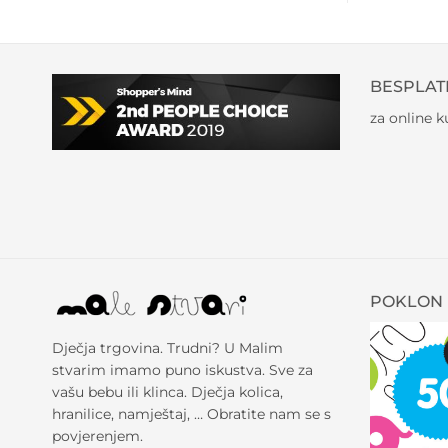
BESPLAT
za online 
POKLON 
Dječja trgovina. Trudni? U Malim
stvarim imamo puno iskustva. Sve za
vašu bebu ili klinca. Dječja kolica,
hranilice, namještaj, … Obratite nam se s
povjerenjem.