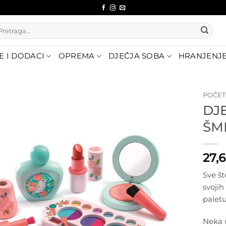
etraži:
E I DODACI
OPREMA
DJEČJA SOBA
HRANJENJ
POČE
DJ
Dodajte
ŠM
na listu
želja
27,
Sve št
svojih
paletu
Neka 