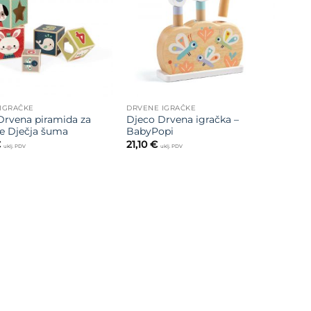
želja
želja
IGRAČKE
DRVENE IGRAČKE
Drvena piramida za
Djeco Drvena igračka –
je Dječja šuma
BabyPopi
€
21,10
€
uklj. PDV
uklj. PDV