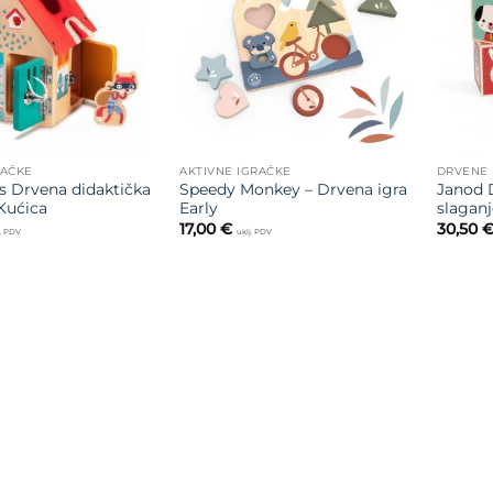
želja
želja
RAČKE
AKTIVNE IGRAČKE
DRVENE 
ns Drvena didaktička
Speedy Monkey – Drvena igra
Janod 
 Kućica
Early
slagan
17,00
€
30,50
j. PDV
uklj. PDV