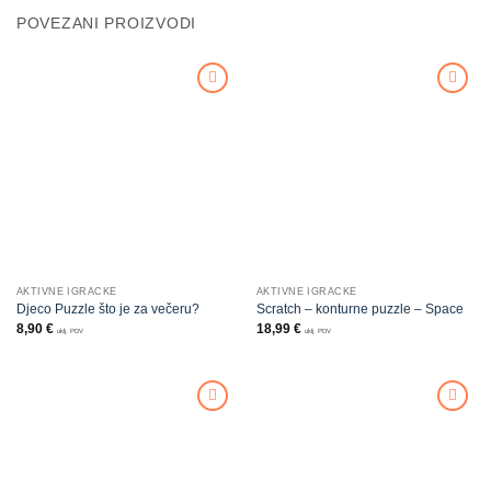
POVEZANI PROIZVODI
Dodajte
Dodajte
na listu
na listu
želja
želja
AKTIVNE IGRAČKE
AKTIVNE IGRAČKE
Djeco Puzzle što je za večeru?
Scratch – konturne puzzle – Space
8,90
€
18,99
€
uklj. PDV
uklj. PDV
Dodajte
Dodajte
na listu
na listu
želja
želja