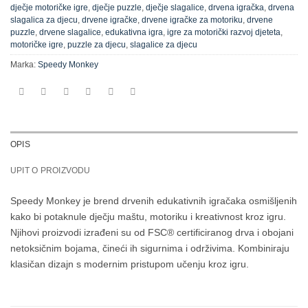
dječje motoričke igre
,
dječje puzzle
,
dječje slagalice
,
drvena igračka
,
drvena
slagalica za djecu
,
drvene igračke
,
drvene igračke za motoriku
,
drvene
puzzle
,
drvene slagalice
,
edukativna igra
,
igre za motorički razvoj djeteta
,
motoričke igre
,
puzzle za djecu
,
slagalice za djecu
Marka:
Speedy Monkey
OPIS
UPIT O PROIZVODU
Speedy Monkey je brend drvenih edukativnih igračaka osmišljenih
kako bi potaknule dječju maštu, motoriku i kreativnost kroz igru.
Njihovi proizvodi izrađeni su od FSC® certificiranog drva i obojani
netoksičnim bojama, čineći ih sigurnima i održivima. Kombiniraju
klasičan dizajn s modernim pristupom učenju kroz igru.