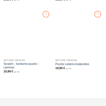
Dodajte
Dodajte
na listu
na listu
želja
želja
AKTIVNE IGRAČKE
AKTIVNE IGRAČKE
Scratch – konturne puzzle –
Puzzle Ledeno kraljevstvo
Ljenivac
19,90
€
uklj. PDV
10,99
€
uklj. PDV