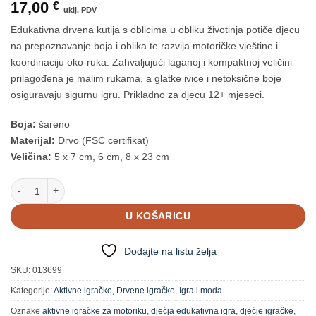
17,00
€
uklj. PDV
Edukativna drvena kutija s oblicima u obliku životinja potiče djecu
na prepoznavanje boja i oblika te razvija motoričke vještine i
koordinaciju oko-ruka. Zahvaljujući laganoj i kompaktnoj veličini
prilagođena je malim rukama, a glatke ivice i netoksične boje
osiguravaju sigurnu igru. Prikladno za djecu 12+ mjeseci.
Boja:
šareno
Materijal:
Drvo (FSC certifikat)
Veličina:
5 x 7 cm, 6 cm, 8 x 23 cm
Speedy Monkey - Drvena kutija za igranje količina
U KOŠARICU
Dodajte na listu želja
SKU:
013699
Kategorije:
Aktivne igračke
,
Drvene igračke
,
Igra i moda
Oznake
aktivne igračke za motoriku
,
dječja edukativna igra
,
dječje igračke
,