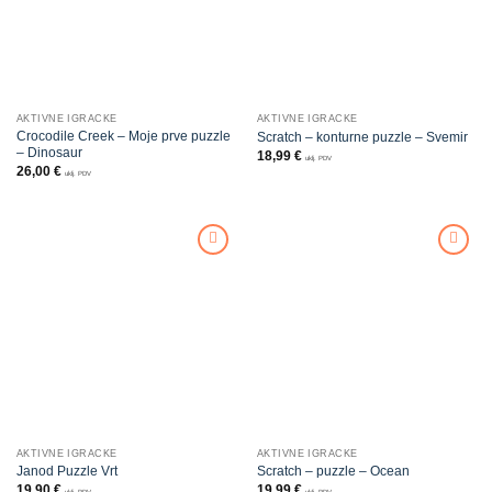
AKTIVNE IGRAČKE
AKTIVNE IGRAČKE
Crocodile Creek – Moje prve puzzle
Scratch – konturne puzzle – Svemir
– Dinosaur
18,99
€
uklj. PDV
26,00
€
uklj. PDV
Dodajte
Dodajte
na listu
na listu
želja
želja
AKTIVNE IGRAČKE
AKTIVNE IGRAČKE
Janod Puzzle Vrt
Scratch – puzzle – Ocean
19,90
€
19,99
€
uklj. PDV
uklj. PDV