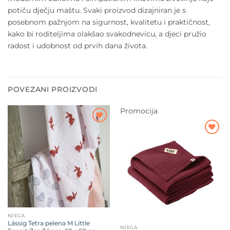
potiču dječju maštu. Svaki proizvod dizajniran je s
posebnom pažnjom na sigurnost, kvalitetu i praktičnost,
kako bi roditeljima olakšao svakodnevicu, a djeci pružio
radost i udobnost od prvih dana života.
POVEZANI PROIZVODI
Promocija
Dodajte
na listu
Dodajte
želja
na listu
želja
NJEGA
Lässig Tetra pelena M Little
NJEGA