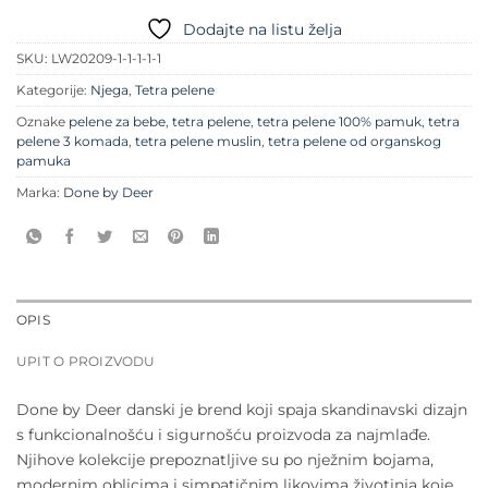
Dodajte na listu želja
SKU:
LW20209-1-1-1-1-1
Kategorije:
Njega
,
Tetra pelene
Oznake
pelene za bebe
,
tetra pelene
,
tetra pelene 100% pamuk
,
tetra
pelene 3 komada
,
tetra pelene muslin
,
tetra pelene od organskog
pamuka
Marka:
Done by Deer
OPIS
UPIT O PROIZVODU
Done by Deer danski je brend koji spaja skandinavski dizajn
s funkcionalnošću i sigurnošću proizvoda za najmlađe.
Njihove kolekcije prepoznatljive su po nježnim bojama,
modernim oblicima i simpatičnim likovima životinja koje