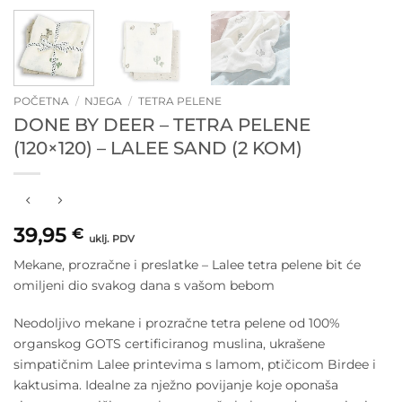
POČETNA
/
NJEGA
/
TETRA PELENE
DONE BY DEER – TETRA PELENE
(120×120) – LALEE SAND (2 KOM)
39,95
€
uklj. PDV
Mekane, prozračne i preslatke – Lalee tetra pelene bit će
omiljeni dio svakog dana s vašom bebom
Neodoljivo mekane i prozračne tetra pelene od 100%
organskog GOTS certificiranog muslina, ukrašene
simpatičnim Lalee printevima s lamom, ptičicom Birdee i
kaktusima. Idealne za nježno povijanje koje oponaša