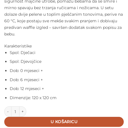
sigurnost majčine utrobe, pomažu bebama da se smire i
mirno spavaju bez trzanja ručicama i nožicama. U setu
dolaze dvije pelene u toplim pješčanim tonovima, perive na
60 °C, koje postaju sve mekše svakim pranjem i dobivaju
predivan waffle izgled – savršen dodatak svakom popisu za
bebu.
Karakteristike
Spol: Dječaci
Spol: Djevojčice
Dob: 0 mjeseci +
Dob: 6 mjeseci +
Dob: 12 mjeseci +
Dimenzije: 120 x 120 cm
Done by Deer - Tetra pelene (120x120) - Lalee Sand (2 kom) količi
U KOŠARICU