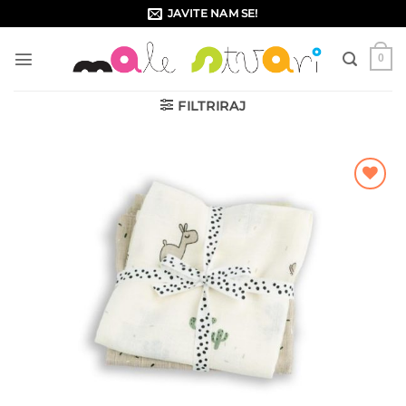
Skip
JAVITE NAM SE!
to
content
0
FILTRIRAJ
Dodajte
na listu
želja