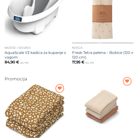
želja
želja
KADICE I DODACI
NJEGA
AquaScale V3 kadica za kupanje s
Fresk Tetra pelena – Bobice (120 x
vagom
120 cm)
84,90
€
17,95
€
uklj. PDV
uklj. PDV
Promocija
Dodajte
na listu
Dodajte
želja
na listu
želja