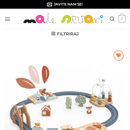
Skip
JAVITE NAM SE!
to
content
0
FILTRIRAJ
Dodajte
na listu
želja