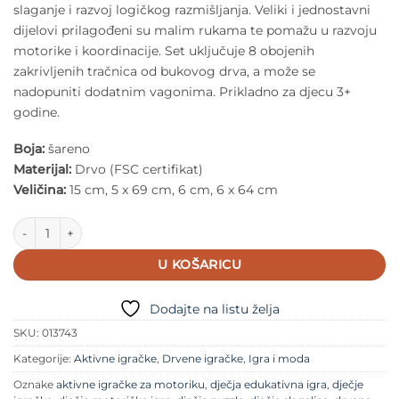
slaganje i razvoj logičkog razmišljanja. Veliki i jednostavni
dijelovi prilagođeni su malim rukama te pomažu u razvoju
motorike i koordinacije. Set uključuje 8 obojenih
zakrivljenih tračnica od bukovog drva, a može se
nadopuniti dodatnim vagonima. Prikladno za djecu 3+
godine.
Boja:
šareno
Materijal:
Drvo (FSC certifikat)
Veličina:
15 cm, 5 x 69 cm, 6 cm, 6 x 64 cm
Speedy Monkey - Drvena igra Train količina
U KOŠARICU
Dodajte na listu želja
SKU:
013743
Kategorije:
Aktivne igračke
,
Drvene igračke
,
Igra i moda
Oznake
aktivne igračke za motoriku
,
dječja edukativna igra
,
dječje