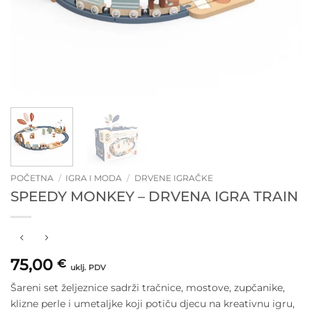
POČETNA
/
IGRA I MODA
/
DRVENE IGRAČKE
SPEEDY MONKEY – DRVENA IGRA TRAIN
75,00
€
uklj. PDV
Šareni set željeznice sadrži tračnice, mostove, zupčanike,
klizne perle i umetaljke koji potiču djecu na kreativnu igru,