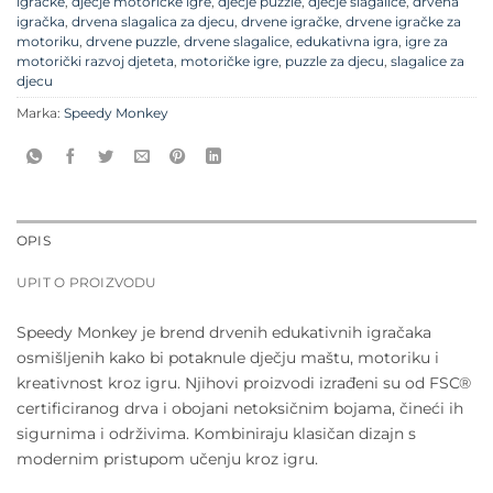
igračke
,
dječje motoričke igre
,
dječje puzzle
,
dječje slagalice
,
drvena
igračka
,
drvena slagalica za djecu
,
drvene igračke
,
drvene igračke za
motoriku
,
drvene puzzle
,
drvene slagalice
,
edukativna igra
,
igre za
motorički razvoj djeteta
,
motoričke igre
,
puzzle za djecu
,
slagalice za
djecu
Marka:
Speedy Monkey
OPIS
UPIT O PROIZVODU
Speedy Monkey je brend drvenih edukativnih igračaka
osmišljenih kako bi potaknule dječju maštu, motoriku i
kreativnost kroz igru. Njihovi proizvodi izrađeni su od FSC®
certificiranog drva i obojani netoksičnim bojama, čineći ih
sigurnima i održivima. Kombiniraju klasičan dizajn s
modernim pristupom učenju kroz igru.