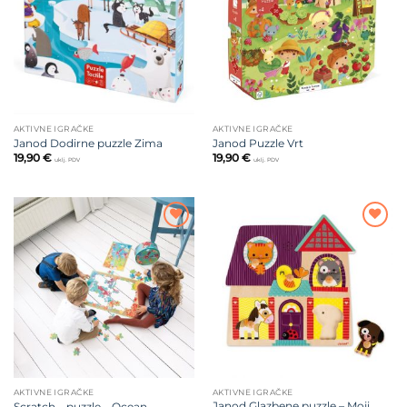
AKTIVNE IGRAČKE
AKTIVNE IGRAČKE
Janod Dodirne puzzle Zima
Janod Puzzle Vrt
19,90
€
19,90
€
uklj. PDV
uklj. PDV
Dodajte
Dodajte
na listu
na listu
želja
želja
AKTIVNE IGRAČKE
AKTIVNE IGRAČKE
Janod Glazbene puzzle – Moji
Scratch – puzzle – Ocean