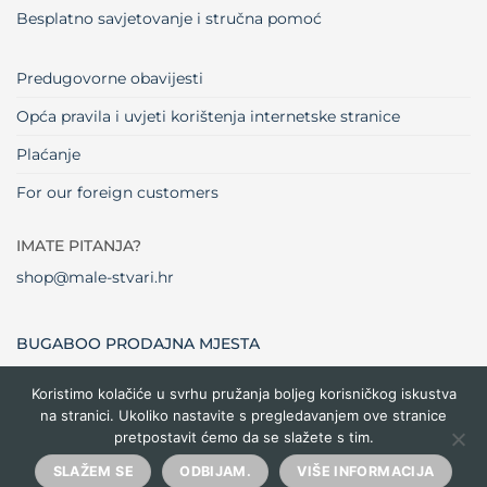
Besplatno savjetovanje i stručna pomoć
Predugovorne obavijesti
Opća pravila i uvjeti korištenja internetske stranice
Plaćanje
For our foreign customers
IMATE PITANJA?
shop@male-stvari.hr
BUGABOO PRODAJNA MJESTA
Koristimo kolačiće u svrhu pružanja boljeg korisničkog iskustva
na stranici. Ukoliko nastavite s pregledavanjem ove stranice
Visa
MasterCard
Maestro
Dinners
Credit
Cash
Bank
pretpostavit ćemo da se slažete s tim.
Club
Card
On
Trans
Delivery
Copyright 2026 ©
Male stvari
SLAŽEM SE
ODBIJAM.
VIŠE INFORMACIJA