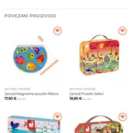
POVEZANI PROIZVODI
Dodajte
Dodajte
na listu
na listu
želja
želja
AKTIVNE IGRAČKE
AKTIVNE IGRAČKE
Janod Magnetne puzzle Ribice
Janod Puzzle Safari
17,90
€
19,90
€
uklj. PDV
uklj. PDV
Dodajte
Dodajte
na listu
na listu
želja
želja