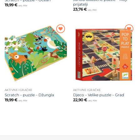
prijatelji
19,99
€
uklj. PDV
23,76
€
uklj. PDV
Dodajte
Dodajte
na listu
na listu
želja
želja
AKTIVNE IGRAČKE
AKTIVNE IGRAČKE
Scratch – puzzle – Džungla
Djeco – Velike puzzle – Grad
19,99
€
22,90
€
uklj. PDV
uklj. PDV