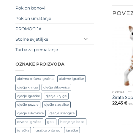
Poklon bonovi
POVEZ
Poklon umatanje
PROMOCIJA
Stolne svjetiljke
Torbe za prematanje
OZNAKE PROIZVODA
aktivna plišana igračka
aktivne igračke
dječja knjiga
dječja slikovnica
GRICKALICE
dječje igračke
dječje knjige
Žirafa Sop
22,43
€
uklj
dječje puzzle
dječje slagalice
dječje slikovnice
dječje špangice
drvene igračke
goki
hranjenje bebe
igračka
igračka plišanac
igračke