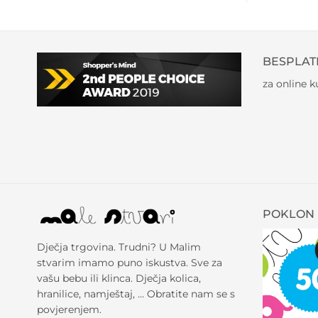
BESPLAT
za online 
POKLON 
Dječja trgovina. Trudni? U Malim
stvarim imamo puno iskustva. Sve za
vašu bebu ili klinca. Dječja kolica,
hranilice, namještaj, … Obratite nam se s
povjerenjem.