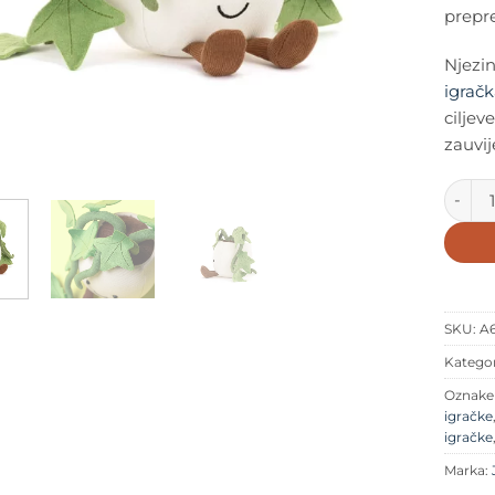
prepr
Njezin
igrač
ciljev
zauvij
Jellyca
SKU:
A
Kategor
Oznak
igračke
igračke
Marka: