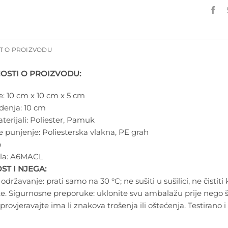
T O PROIZVODU
OSTI O PROIZVODU:
e:
10 cm x 10 cm x 5 cm
edenja:
10 cm
erijali:
Poliester, Pamuk
e punjenje:
Poliesterska vlakna, PE grah
o
la:
A6MACL
ST I NJEGA:
državanje: prati samo na 30 °C; ne sušiti u sušilici, ne čistiti
te. Sigurnosne preporuke: uklonite svu ambalažu prije nego š
provjeravajte ima li znakova trošenja ili oštećenja. Testirano