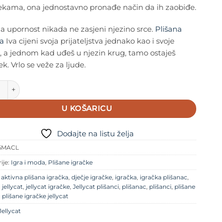
ekama, ona jednostavno pronađe način da ih zaobiđe.
a upornost nikada ne zasjeni njezino srce.
Plišana
ka
Iva cijeni svoja prijateljstva jednako kao i svoje
e, a jednom kad uđeš u njezin krug, tamo ostaješ
ek. Vrlo se veže za ljude.
t plišanac - Bršljan Iva količina
U KOŠARICU
Dodajte na listu želja
6MACL
ije:
Igra i moda
,
Plišane igračke
e
aktivna plišana igračka
,
dječje igračke
,
igračka
,
igračka plišanac
,
,
jellycat
,
jellycat igračke
,
Jellycat plišanci
,
plišanac
,
plišanci
,
plišane
,
plišane igračke jellycat
Jellycat