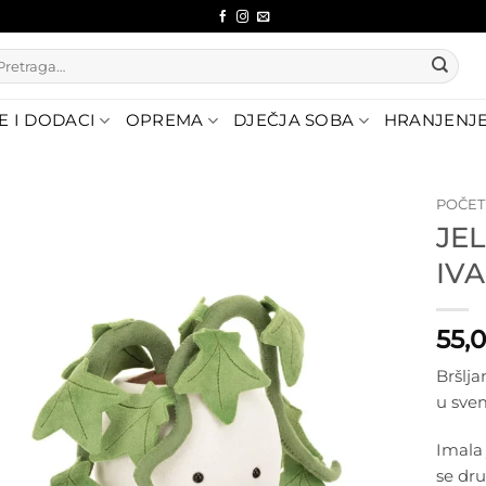
etraži:
E I DODACI
OPREMA
DJEČJA SOBA
HRANJENJ
POČE
JE
Dodajte
IVA
na listu
želja
55,
Bršlja
u sve
Imala 
se dr