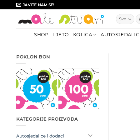
Skip
JAVITE NAM SE!
to
Pr
content
SHOP
LJETO
KOLICA
AUTOSJEDALIC
POKLON BON
KATEGORIJE PROIZVODA
Autosjedalice i dodaci