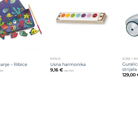
Dodajte
Dodajte
na listu
na listu
želja
želja
NOVO
IGRA I 
Guralic
anje – Ribice
Usna harmonika
strijela
9,16
€
 PDV
uklj. PDV
129,00