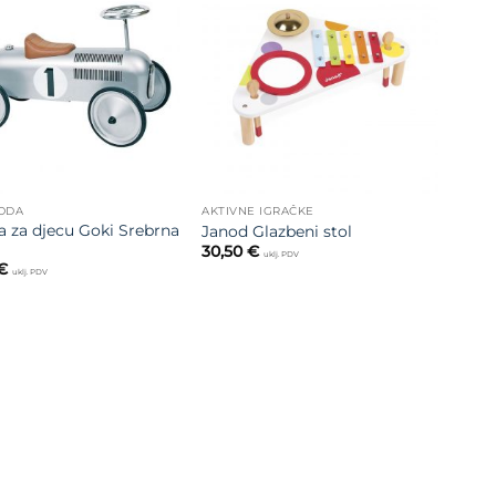
Dodajte
Dodajte
na listu
na listu
želja
želja
MODA
AKTIVNE IGRAČKE
a za djecu Goki Srebrna
Janod Glazbeni stol
30,50
€
uklj. PDV
€
uklj. PDV