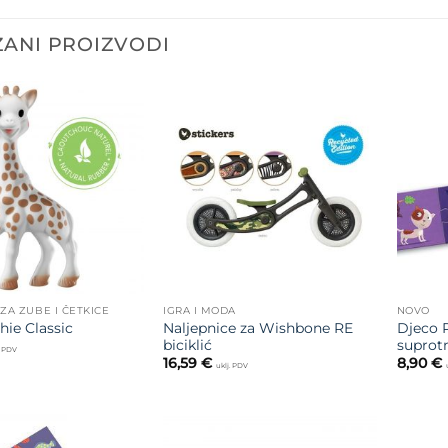
ANI PROIZVODI
Dodajte
Dodajte
na listu
na listu
želja
želja
 ZA ZUBE I ČETKICE
IGRA I MODA
NOVO
Naljepnice za Wishbone RE
Djeco 
hie Classic
biciklić
suprot
. PDV
16,59
€
8,90
€
uklj. PDV