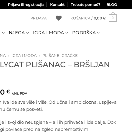
Prijava ili registracija
Kontakt
Trebate pomoć?
BLOG
PRIJAVA
KOŠARICA /
0,00
€
0
E
NJEGA
IGRA I MODA
PODRŠKA
TNA
/
IGRA I MODA
/
PLIŠANE IGRAČKE
LLYCAT PLIŠANAC – BRŠLJAN
00
€
uklj. PDV
n Iva ide sve više i više. Odlučna i ambiciozna, uspijeva
mu čemu se posveti.
je i svoj dio neuspjeha – ali ih prihvaća i ide dalje. Dok
ugi povlače pred naizgled nepremostivim