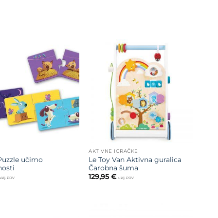
Dodajte
Dodajte
na listu
na listu
želja
želja
AKTIVNE IGRAČKE
Puzzle učimo
Le Toy Van Aktivna guralica
nosti
Čarobna šuma
129,95
€
uklj. PDV
uklj. PDV