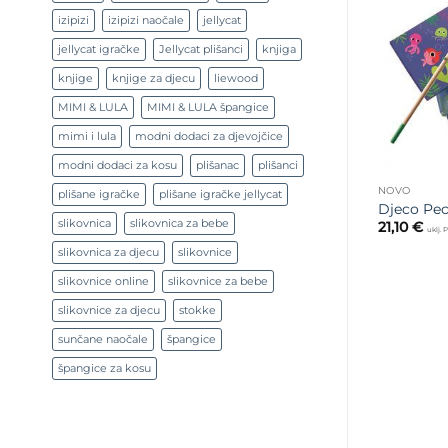
izipizi
izipizi naočale
jellycat
jellycat igračke
Jellycat plišanci
knjiga
knjige
knjige za djecu
liewood
MIMI & LULA
MIMI & LULA špangice
mimi i lula
modni dodaci za djevojčice
modni dodaci za kosu
plišanac
plišanci
NOVO
plišane igračke
plišane igračke jellycat
Djeco Pec
slikovnica
slikovnica za bebe
21,10
€
uklj.
slikovnica za djecu
slikovnice
slikovnice online
slikovnice za bebe
slikovnice za djecu
stokke
sunčane naočale
špangice
špangice za kosu