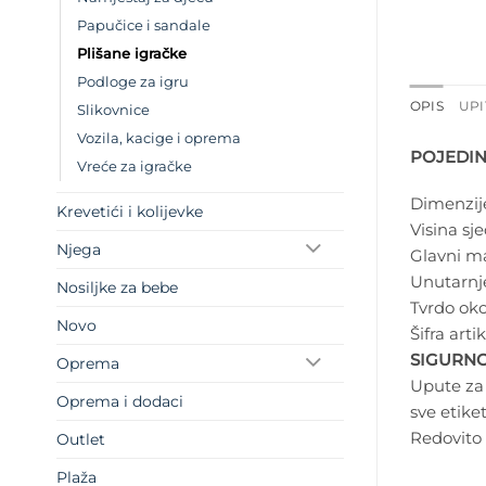
Papučice i sandale
Plišane igračke
Podloge za igru
OPIS
UPI
Slikovnice
Vozila, kacige i oprema
POJEDIN
Vreće za igračke
Dimenzij
Krevetići i kolijevke
Visina sj
Njega
Glavni mat
Unutarnj
Nosiljke za bebe
Tvrdo ok
Novo
Šifra artik
SIGURNO
Oprema
Upute za o
Oprema i dodaci
sve etike
Redovito 
Outlet
Plaža