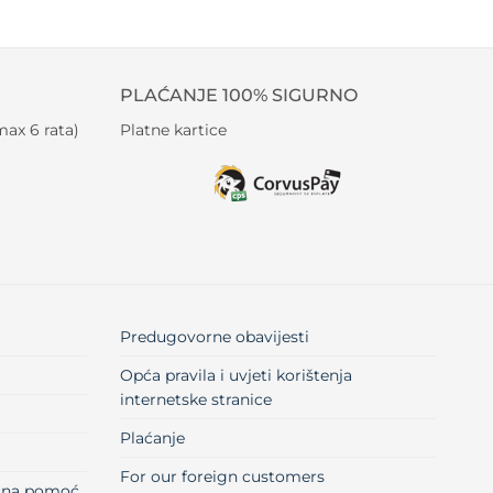
PLAĆANJE 100% SIGURNO
ax 6 rata)
Platne kartice
Predugovorne obavijesti
Opća pravila i uvjeti korištenja
internetske stranice
Plaćanje
For our foreign customers
učna pomoć