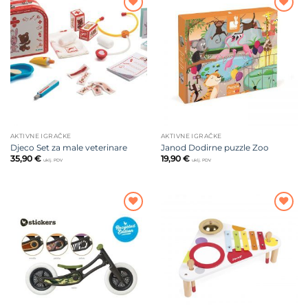
Dodajte
Dodajte
na listu
na listu
želja
želja
AKTIVNE IGRAČKE
AKTIVNE IGRAČKE
Djeco Set za male veterinare
Janod Dodirne puzzle Zoo
35,90
€
19,90
€
uklj. PDV
uklj. PDV
Dodajte
Dodajte
na listu
na listu
želja
želja