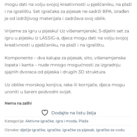
mogu dati na volju svojoj kreativnosti u pješčaniku, na plaži
i na igralištu. Set igračaka za pijesak ne sadrži BPA, izrađen
je od izdržljivog materijala i zadržava svoj oblik.
Vrijeme za igru ​​u pijesku! Uz višenamjenski, 5-dijelni set za
igru ​​u pijesku iz LÄSSIG-a, djeca mogu dati na volju svojoj
kreativnosti u pješčaniku, na plaži i na igralištu.
Komponente – dva kalupa za pijesak, sito, višenamjenska
lopata i kanta – nude mnogo mogućnosti za izgradnju
sjajnih dvoraca od pijeska i drugih 3D struktura.
Uz oblike morskog konjica, raka ili kornjače, djeca mogu
uroniti u šareni podvodni svijet.
Nema na zalihi
Dodajte na listu želja
Kategorije:
Aktivne igračke
,
Igra i moda
,
Plaža
Oznake:
dječje igračke
,
igračke
,
igračke za pijesak
,
igračke za vodu