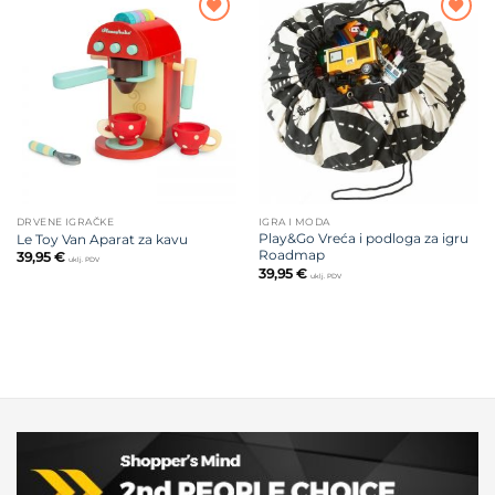
Dodajte
Dodajte
na listu
na listu
želja
želja
DRVENE IGRAČKE
IGRA I MODA
Play&Go Vreća i podloga za igru
Le Toy Van Aparat za kavu
Roadmap
39,95
€
uklj. PDV
39,95
€
uklj. PDV