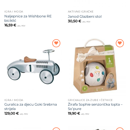
IGRA I MODA
AKTIVNE IGRAČKE
Naljepnice za Wishbone RE
Janod Glazbeni stol
biciklić
30,50
€
uklj. PDV
16,59
€
uklj. PDV
Dodajte
Dodajte
na listu
na listu
želja
želja
IGRA I MODA
GRICKALICE ZA ZUBE I ČETKICE
Guralica za djecu Goki Srebrna
Žirafa Sophie senzorička lopta –
strijela
So’pure
129,00
€
19,90
€
uklj. PDV
uklj. PDV