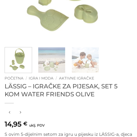
POČETNA
/
IGRA I MODA
/
AKTIVNE IGRAČKE
LÄSSIG – IGRAČKE ZA PIJESAK, SET 5
KOM WATER FRIENDS OLIVE
14,95
€
uklj. PDV
S ovim 5-dijelnim setom za igru ​​u pijesku iz LÄSSIG-a, djeca