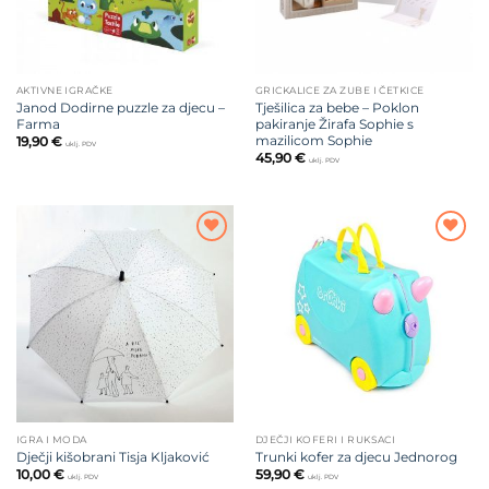
AKTIVNE IGRAČKE
GRICKALICE ZA ZUBE I ČETKICE
Janod Dodirne puzzle za djecu –
Tješilica za bebe – Poklon
Farma
pakiranje Žirafa Sophie s
mazilicom Sophie
19,90
€
uklj. PDV
45,90
€
uklj. PDV
Dodajte
Dodajte
na listu
na listu
želja
želja
IGRA I MODA
DJEČJI KOFERI I RUKSACI
Dječji kišobrani Tisja Kljaković
Trunki kofer za djecu Jednorog
10,00
€
59,90
€
uklj. PDV
uklj. PDV