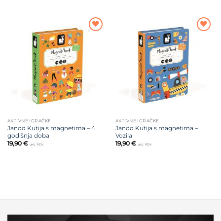
Dodajte
Dodajte
na listu
na listu
želja
želja
AKTIVNE IGRAČKE
AKTIVNE IGRAČKE
Janod Kutija s magnetima – 4
Janod Kutija s magnetima –
godišnja doba
Vozila
19,90
€
19,90
€
uklj. PDV
uklj. PDV