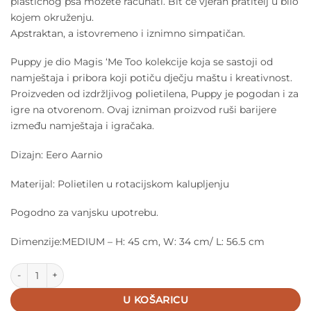
plastičnog psa možete računati. Bit će vjeran pratitelj u bilo
kojem okruženju.
Apstraktan, a istovremeno i iznimno simpatičan.
Puppy je dio Magis ‘Me Too kolekcije koja se sastoji od
namještaja i pribora koji potiču dječju maštu i kreativnost.
Proizveden od izdržljivog polietilena, Puppy je pogodan i za
igre na otvorenom. Ovaj izniman proizvod ruši barijere
između namještaja i igračaka.
Dizajn: Eero Aarnio
Materijal: Polietilen u rotacijskom kalupljenju
Pogodno za vanjsku upotrebu.
Dimenzije:MEDIUM – H: 45 cm, W: 34 cm/ L: 56.5 cm
MAGIS ME TOO PUPPY - Dalmatinski Pas količina
U KOŠARICU