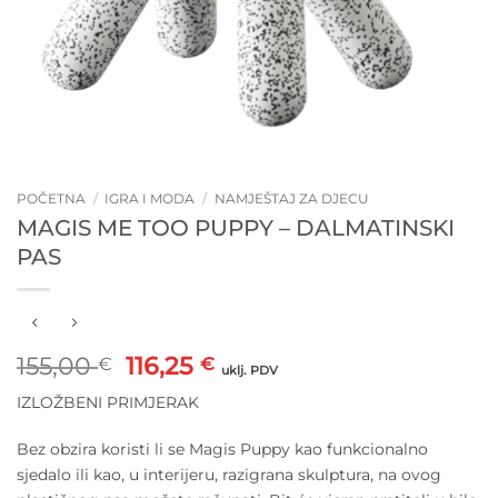
POČETNA
/
IGRA I MODA
/
NAMJEŠTAJ ZA DJECU
MAGIS ME TOO PUPPY – DALMATINSKI
PAS
Izvorna
Trenutna
155,00
116,25
€
€
uklj. PDV
cijena
cijena
IZLOŽBENI PRIMJERAK
bila
je:
je:
116,25 €.
Bez obzira koristi li se Magis Puppy kao funkcionalno
155,00 €.
sjedalo ili kao, u interijeru, razigrana skulptura, na ovog