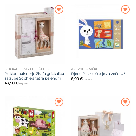
Dodajte
Dodajte
na listu
na listu
želja
želja
GRICKALICE ZA ZUBE I ČETKICE
AKTIVNE IGRAČKE
Poklon pakiranje žirafa grickalica
Djeco Puzzle što je za večeru?
za zube Sophie s tetra pelenom
8,90
€
uklj. PDV
43,90
€
uklj. PDV
Dodajte
Dodajte
na listu
na listu
želja
želja