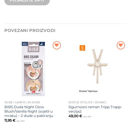
POVEZANI PROIZVODI
Dodajte
Dodajte
na listu
na listu
želja
želja
DUDE I LANČIĆI ZA DUDE
DJEČJE STOLICE I DODACI
BIBS Duda Night Glow
Sigurnosni remen Tripp Trapp-
Blush/Vanilla Night (svjetli u
verzija2
mraku) – 2 dude u pakiranju
49,00
€
uklj. PDV
11,95
€
uklj. PDV