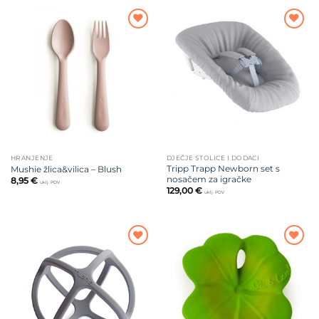
Dodajte
Dodajte
na listu
na listu
želja
želja
HRANJENJE
DJEČJE STOLICE I DODACI
Tripp Trapp Newborn set s
Mushie žlica&vilica – Blush
nosačem za igračke
8,95
€
uklj. PDV
129,00
€
uklj. PDV
Dodajte
Dodajte
na listu
na listu
želja
želja