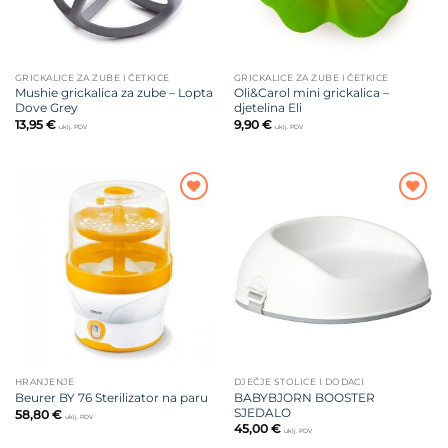
GRICKALICE ZA ZUBE I ČETKICE
GRICKALICE ZA ZUBE I ČETKICE
Mushie grickalica za zube – Lopta
Oli&Carol mini grickalica –
Dove Grey
djetelina Eli
13,95
€
9,90
€
uklj. PDV
uklj. PDV
Dodajte
Dodajte
na listu
na listu
želja
želja
HRANJENJE
DJEČJE STOLICE I DODACI
BABYBJORN BOOSTER
Beurer BY 76 Sterilizator na paru
SJEDALO
58,80
€
uklj. PDV
45,00
€
uklj. PDV