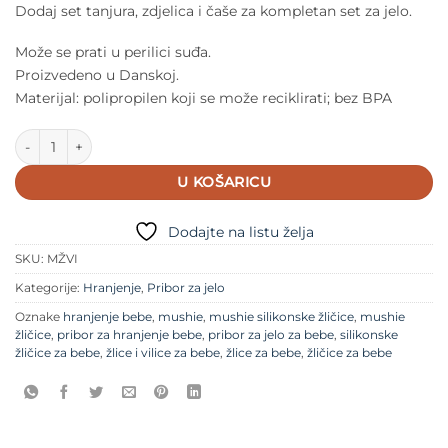
Dodaj set tanjura, zdjelica i čaše za kompletan set za jelo.
Može se prati u perilici suđa.
Proizvedeno u Danskoj.
Materijal: polipropilen koji se može reciklirati; bez BPA
Mushie žlica&vilica – Ivory količina
U KOŠARICU
Dodajte na listu želja
SKU:
MŽVI
Kategorije:
Hranjenje
,
Pribor za jelo
Oznake
hranjenje bebe
,
mushie
,
mushie silikonske žličice
,
mushie
žličice
,
pribor za hranjenje bebe
,
pribor za jelo za bebe
,
silikonske
žličice za bebe
,
žlice i vilice za bebe
,
žlice za bebe
,
žličice za bebe