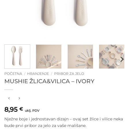
POČETNA
/
HRANJENJE
/
PRIBOR ZA JELO
MUSHIE ŽLICA&VILICA – IVORY
8,95
€
uklj. PDV
Nježne boje i jednostavan dizajn – ovaj set žlice i vilice neka
bude prvi pribor za jelo za vaše mališane.