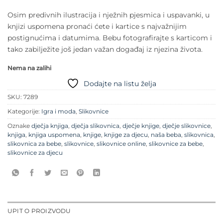
Osim predivnih ilustracija i nježnih pjesmica i uspavanki, u
knjizi uspomena pronaći ćete i kartice s najvažnijim
postignućima i datumima. Bebu fotografirajte s karticom i
tako zabilježite još jedan važan događaj iz njezina života.
Nema na zalihi
Dodajte na listu želja
SKU:
7289
Kategorije:
Igra i moda
,
Slikovnice
Oznake
dječja knjiga
,
dječja slikovnica
,
dječje knjige
,
dječje slikovnice
,
knjiga
,
knjiga uspomena
,
knjige
,
knjige za djecu
,
naša beba
,
slikovnica
,
slikovnica za bebe
,
slikovnice
,
slikovnice online
,
slikovnice za bebe
,
slikovnice za djecu
UPIT O PROIZVODU