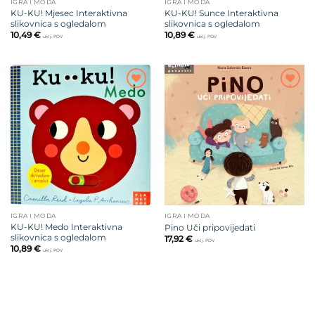
IGRA I MODA
IGRA I MODA
KU-KU! Mjesec Interaktivna
KU-KU! Sunce Interaktivna
slikovnica s ogledalom
slikovnica s ogledalom
10,49
€
10,89
€
uklj. PDV
uklj. PDV
Dodajte
Dodajte
na listu
na listu
želja
želja
IGRA I MODA
IGRA I MODA
KU-KU! Medo Interaktivna
Pino Uči pripovijedati
slikovnica s ogledalom
17,92
€
uklj. PDV
10,89
€
uklj. PDV