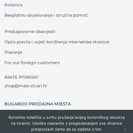
Košarica
Besplatno savjetovanje i stručna pomoć
Predugovorne obavijesti
Opća pravila i uvjeti korištenja internetske stranice
Plaćanje
For our foreign customers
IMATE PITANJA?
shop@male-stvari.hr
BUGABOO PRODAJNA MJESTA
Koristimo kolačiće u svrhu pružanja boljeg korisničkog iskustva
na stranici. Ukoliko nastavite s pregledavanjem ove stranice
Visa
MasterCard
Maestro
Dinners
Credit
Cash
Bank
pretpostavit ćemo da se slažete s tim.
Club
Card
On
Trans