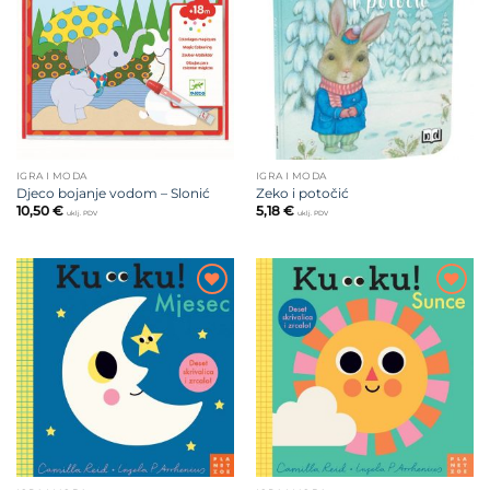
na listu
na listu
želja
želja
IGRA I MODA
IGRA I MODA
Djeco bojanje vodom – Slonić
Zeko i potočić
10,50
€
5,18
€
uklj. PDV
uklj. PDV
Dodajte
Dodajte
na listu
na listu
želja
želja