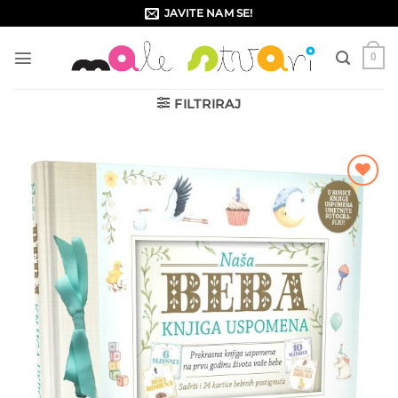
Skip
JAVITE NAM SE!
to
content
0
FILTRIRAJ
Dodajte
na listu
želja