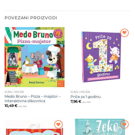
POVEZANI PROIZVODI
Dodajte
Dodajte
na listu
na listu
želja
želja
IGRA I MODA
IGRA I MODA
Medo Bruno – Pizza – majstor –
Priče za 1 godinu
Interaktivna slikovnica
7,96
€
uklj. PDV
10,49
€
uklj. PDV
Dodajte
Dodajte