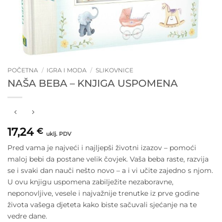
POČETNA
/
IGRA I MODA
/
SLIKOVNICE
NAŠA BEBA – KNJIGA USPOMENA
17,24
€
uklj. PDV
Pred vama je najveći i najljepši životni izazov – pomoći
maloj bebi da postane velik čovjek. Vaša beba raste, razvija
se i svaki dan nauči nešto novo – a i vi učite zajedno s njom.
U ovu knjigu uspomena zabilježite nezaboravne,
neponovljive, vesele i najvažnije trenutke iz prve godine
života vašega djeteta kako biste sačuvali sjećanje na te
vedre dane.