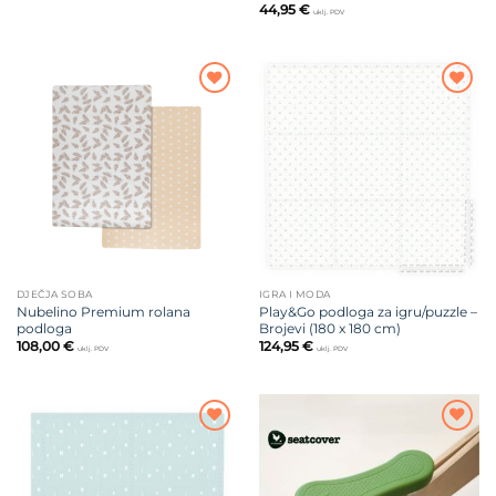
44,95
€
uklj. PDV
Dodajte
Dodajte
na listu
na listu
želja
želja
DJEČJA SOBA
IGRA I MODA
Nubelino Premium rolana
Play&Go podloga za igru/puzzle –
podloga
Brojevi (180 x 180 cm)
108,00
€
124,95
€
uklj. PDV
uklj. PDV
Dodajte
Dodajte
na listu
na listu
želja
želja