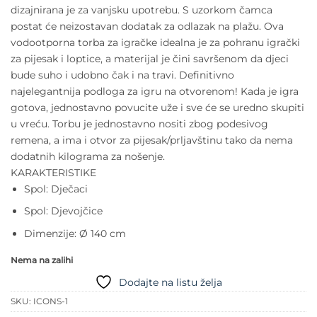
dizajnirana je za vanjsku upotrebu. S uzorkom čamca
postat će neizostavan dodatak za odlazak na plažu. Ova
vodootporna torba za igračke idealna je za pohranu igrački
za pijesak i loptice, a materijal je čini savršenom da djeci
bude suho i udobno čak i na travi. Definitivno
najelegantnija podloga za igru na otvorenom! Kada je igra
gotova, jednostavno povucite uže i sve će se uredno skupiti
u vreću. Torbu je jednostavno nositi zbog podesivog
remena, a ima i otvor za pijesak/prljavštinu tako da nema
dodatnih kilograma za nošenje.
KARAKTERISTIKE
Spol: Dječaci
Spol: Djevojčice
Dimenzije: Ø 140 cm
Nema na zalihi
Dodajte na listu želja
SKU:
ICONS-1