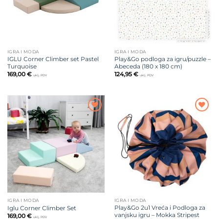
IGRA I MODA
IGRA I MODA
IGLU Corner Climber set Pastel
Play&Go podloga za igru/puzzle –
Turquoise
Abeceda (180 x 180 cm)
169,00
€
124,95
€
uklj. PDV
uklj. PDV
Dodajte
Dodajte
na listu
na listu
želja
želja
IGRA I MODA
IGRA I MODA
Play&Go 2u1 Vreća i Podloga za
Iglu Corner Climber Set
vanjsku igru – Mokka Stripest
169,00
€
uklj. PDV