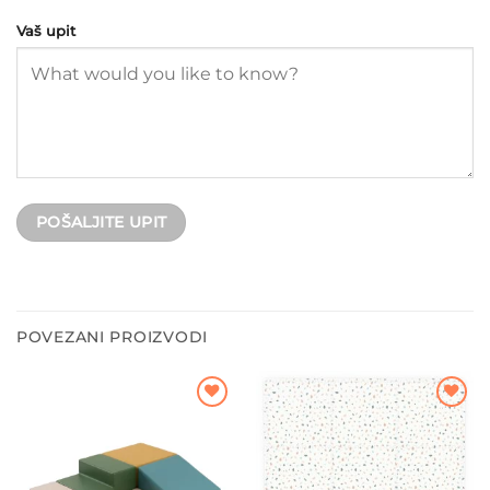
Vaš upit
POVEZANI PROIZVODI
Dodajte
Dodajte
na listu
na listu
želja
želja