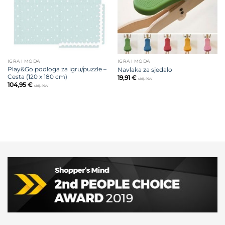
IGRA I MODA
IGRA I MODA
Play&Go podloga za igru/puzzle –
Navlaka za sjedalo
Cesta (120 x 180 cm)
19,91
€
uklj. PDV
104,95
€
uklj. PDV