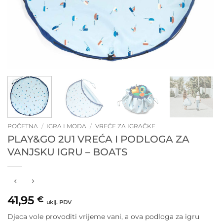
POČETNA
/
IGRA I MODA
/
VREĆE ZA IGRAČKE
PLAY&GO 2U1 VREĆA I PODLOGA ZA
VANJSKU IGRU – BOATS
41,95
€
uklj. PDV
Djeca vole provoditi vrijeme vani, a ova podloga za igru