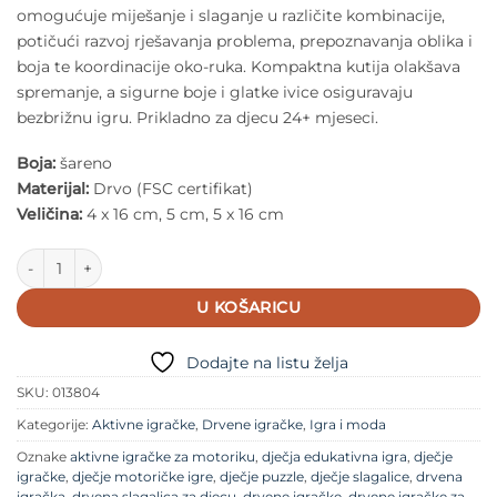
omogućuje miješanje i slaganje u različite kombinacije,
potičući razvoj rješavanja problema, prepoznavanja oblika i
boja te koordinacije oko-ruka. Kompaktna kutija olakšava
spremanje, a sigurne boje i glatke ivice osiguravaju
bezbrižnu igru. Prikladno za djecu 24+ mjeseci.
Boja:
šareno
Materijal:
Drvo (FSC certifikat)
Veličina:
4 x 16 cm, 5 cm, 5 x 16 cm
Speedy Monkey - Drvena igra slagalice količina
U KOŠARICU
Dodajte na listu želja
SKU:
013804
Kategorije:
Aktivne igračke
,
Drvene igračke
,
Igra i moda
Oznake
aktivne igračke za motoriku
,
dječja edukativna igra
,
dječje
igračke
,
dječje motoričke igre
,
dječje puzzle
,
dječje slagalice
,
drvena
igračka
,
drvena slagalica za djecu
,
drvene igračke
,
drvene igračke za