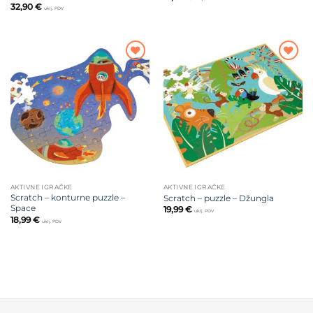
32,90
€
uklj. PDV
Dodajte
Dodajte
na listu
na listu
želja
želja
AKTIVNE IGRAČKE
AKTIVNE IGRAČKE
Scratch – konturne puzzle –
Scratch – puzzle – Džungla
Space
19,99
€
uklj. PDV
18,99
€
uklj. PDV