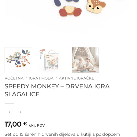
POČETNA
/
IGRA I MODA
/
AKTIVNE IGRAČKE
SPEEDY MONKEY – DRVENA IGRA
SLAGALICE
17,00
€
uklj. PDV
Set od 15 šarenih drvenih dijelova u kutiji s poklopcem