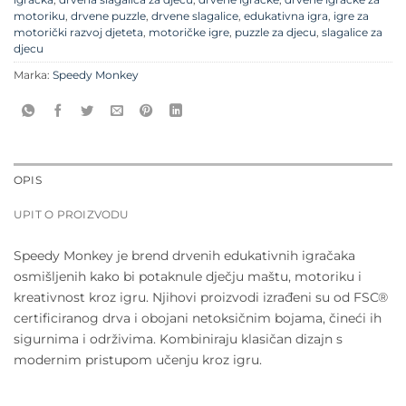
motoriku
,
drvene puzzle
,
drvene slagalice
,
edukativna igra
,
igre za
motorički razvoj djeteta
,
motoričke igre
,
puzzle za djecu
,
slagalice za
djecu
Marka:
Speedy Monkey
OPIS
UPIT O PROIZVODU
Speedy Monkey je brend drvenih edukativnih igračaka
osmišljenih kako bi potaknule dječju maštu, motoriku i
kreativnost kroz igru. Njihovi proizvodi izrađeni su od FSC®
certificiranog drva i obojani netoksičnim bojama, čineći ih
sigurnima i održivima. Kombiniraju klasičan dizajn s
modernim pristupom učenju kroz igru.