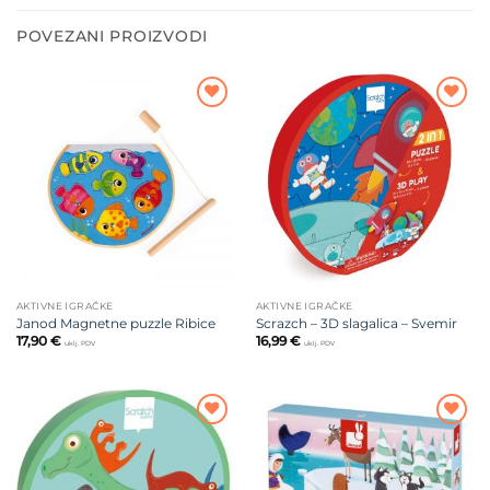
POVEZANI PROIZVODI
Dodajte
Dodajte
na listu
na listu
želja
želja
AKTIVNE IGRAČKE
AKTIVNE IGRAČKE
Janod Magnetne puzzle Ribice
Scrazch – 3D slagalica – Svemir
17,90
€
16,99
€
uklj. PDV
uklj. PDV
Dodajte
Dodajte
na listu
na listu
želja
želja