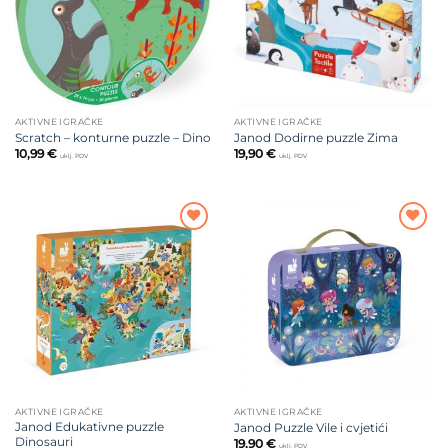
AKTIVNE IGRAČKE
AKTIVNE IGRAČKE
Scratch – konturne puzzle – Dino
Janod Dodirne puzzle Zima
10,99
€
19,90
€
uklj. PDV
uklj. PDV
Dodajte
Dodajte
na listu
na listu
želja
želja
AKTIVNE IGRAČKE
AKTIVNE IGRAČKE
Janod Edukativne puzzle
Janod Puzzle Vile i cvjetići
Dinosauri
19,90
€
uklj. PDV