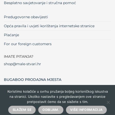
Besplatno savjetovanje i stručna pomoć
Predugovorne obavijesti
Opća pravila i uvjeti korištenja internetske stranice
Plaćanje
For our foreign customers
IMATE PITANJA?
shop@male-stvari.hr
BUGABOO PRODAJNA MJESTA
Koristimo kolačiće u svrhu pružanja boljeg korisničkog iskustva
na stranici. Ukoliko nastavite s pregledavanjem ove stranice
Visa
MasterCard
Maestro
Dinners
Credit
Cash
Bank
pretpostavit ćemo da se slažete s tim.
Club
Card
On
Trans
Delivery
Copyright 2026 ©
Male stvari
SLAŽEM SE
ODBIJAM.
VIŠE INFORMACIJA