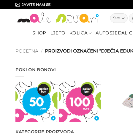
Skip
JAVITE NAM SE!
to
Pr
content
SHOP
LJETO
KOLICA
AUTOSJEDALIC
POČETNA
/
PROIZVODI OZNAČENI “DJEČJA EDUK
POKLON BONOVI
KATEGORIJE PROIZVODA