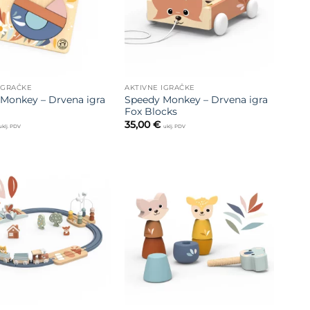
IGRAČKE
AKTIVNE IGRAČKE
Monkey – Drvena igra
Speedy Monkey – Drvena igra
Fox Blocks
35,00
€
uklj. PDV
uklj. PDV
Dodajte
Dodajte
na listu
na listu
želja
želja