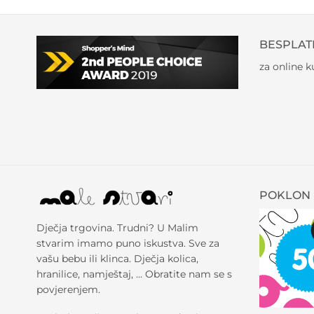
BESPLAT
za online 
POKLON 
Dječja trgovina. Trudni? U Malim
stvarim imamo puno iskustva. Sve za
vašu bebu ili klinca. Dječja kolica,
hranilice, namještaj, … Obratite nam se s
povjerenjem.