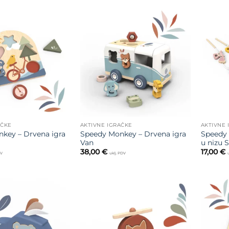
Dodajte
Dodajte
na listu
na listu
želja
želja
AČKE
AKTIVNE IGRAČKE
AKTIVNE 
key – Drvena igra
Speedy Monkey – Drvena igra
Speedy 
Van
u nizu 
38,00
€
17,00
€
DV
uklj. PDV
Dodajte
Dodajte
na listu
na listu
želja
želja