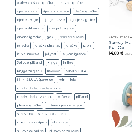
aktivna plišana igračka
aktivne igračke
dječja knjiga
dječja slikovnica
dječje igračke
dječje knjige
dječje puzzle
dječje slagalice
dječje slikovnice
dječje špangice
drvene igračke
goki
hranjenje bebe
AKTIVNE IGR
Speedy Mon
igračka
igračka plišanac
igračke
izipizi
Pull Car
14,00
€
izipizi naočale
jellycat
jellycat igračke
uklj. 
Jellycat plišanci
knjiga
knjige
knjige za djecu
liewood
MIMI & LULA
MIMI & LULA špangice
mimi i lula
modni dodaci za djevojčice
modni dodaci za kosu
plišanac
plišanci
plišane igračke
plišane igračke jellycat
slikovnica
slikovnica za bebe
slikovnica za djecu
slikovnice
slikovnice online
slikovnice za bebe