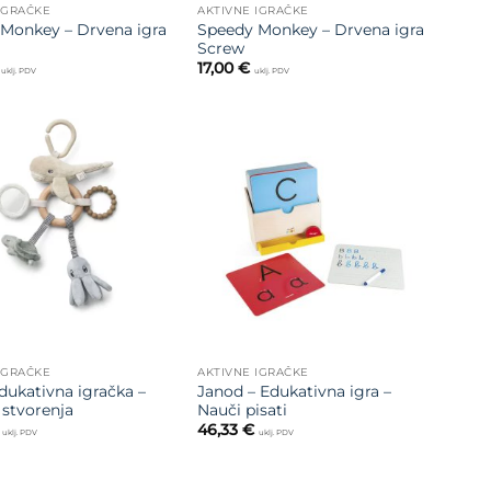
IGRAČKE
AKTIVNE IGRAČKE
Monkey – Drvena igra
Speedy Monkey – Drvena igra
Screw
17,00
€
uklj. PDV
uklj. PDV
Dodajte
Dodajte
na listu
na listu
želja
želja
IGRAČKE
AKTIVNE IGRAČKE
dukativna igračka –
Janod – Edukativna igra –
stvorenja
Nauči pisati
46,33
€
uklj. PDV
uklj. PDV