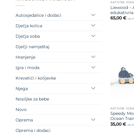
AKTIVNE IGR
Liewood – 
edukativna
Autosjedalice i dodaci
65,00
€
uklj. 
Dječja kolica
Dječja soba
Dječji namještaj
Hranjenje
Igra i moda
Krevetići i kolijevke
Njega
Nosiljke za bebe
AKTIVNE IGR
Novo
Speedy Mon
Ocean Trai
Oprema
35,00
€
uklj. 
Oprema i dodaci