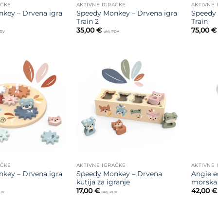
AČKE
AKTIVNE IGRAČKE
AKTIVNE 
key – Drvena igra
Speedy Monkey – Drvena igra
Speedy 
Train 2
Train
35,00
€
75,00
€
PDV
uklj. PDV
Dodajte
Dodajte
na listu
na listu
želja
želja
AČKE
AKTIVNE IGRAČKE
AKTIVNE 
key – Drvena igra
Speedy Monkey – Drvena
Angie e
kutija za igranje
morska 
17,00
€
42,00
€
PDV
uklj. PDV