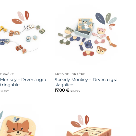
Dodajte
Dodajte
na listu
na listu
želja
želja
IGRAČKE
AKTIVNE IGRAČKE
Monkey – Drvena igra
Speedy Monkey – Drvena igra
Stringable
slagalice
17,00
€
uklj. PDV
uklj. PDV
Dodajte
Dodajte
na listu
na listu
želja
želja