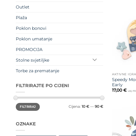
Outlet
Plaža
Poklon bonovi
Poklon umatanje
PROMOCIJA
Stolne svjetiljke
Torbe za prematanje
AKTIVNE IGR
Speedy Mon
Early
FILTRIRAJTE PO CIJENI
17,00
€
uklj. P
Min
Maks
Cijena:
10 €
—
90 €
FILTRIRAJ
cijena
cijena
OZNAKE