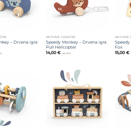
AČKE
AKTIVNE IGRAČKE
AKTIVNE 
key – Drvena igra
Speedy Monkey – Drvena igra
Speedy 
Pull Helicopter
Fox
14,00
€
15,00
€
PDV
uklj. PDV
Dodajte
Dodajte
na listu
na listu
želja
želja