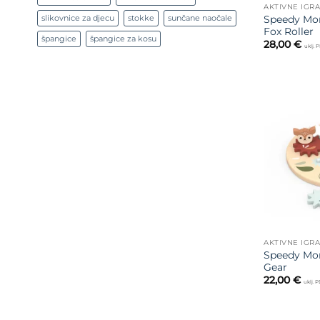
AKTIVNE IGR
slikovnice za djecu
stokke
sunčane naočale
Speedy Mon
Fox Roller
špangice
špangice za kosu
28,00
€
uklj. 
AKTIVNE IGR
Speedy Mon
Gear
22,00
€
uklj. 