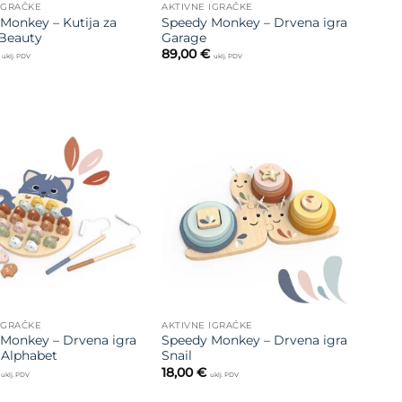
IGRAČKE
AKTIVNE IGRAČKE
Monkey – Kutija za
Speedy Monkey – Drvena igra
 Beauty
Garage
89,00
€
uklj. PDV
uklj. PDV
Dodajte
Dodajte
na listu
na listu
želja
želja
IGRAČKE
AKTIVNE IGRAČKE
Monkey – Drvena igra
Speedy Monkey – Drvena igra
 Alphabet
Snail
18,00
€
uklj. PDV
uklj. PDV