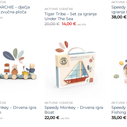
AČKE
AKTIVNE 
ARCHIE – dječja
Speedy 
AKTIVNE IGRAČKE
 zvučna ploča
igranje
Tiger Tribe – Set za igranje
38,00
€
Under The Sea
PDV
Izvorna
Trenutna
20,00
€
14,00
€
uklj. PDV
cijena
cijena
bila
je:
je:
14,00 €.
20,00 €.
Dodajte
Dodajte
na listu
na listu
želja
želja
AČKE
AKTIVNE IGRAČKE
AKTIVNE 
key – Drvena igra
Speedy Monkey – Drvena igra
Speedy 
n
Boat
Fishing
22,00
€
35,00
€
PDV
uklj. PDV