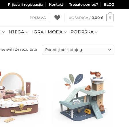
Prijava ili registracija
Kontakt
Trebate pomoć?
BLOG
PRIJAVA
KOŠARICA /
0,00
€
0
E
NJEGA
IGRA I MODA
PODRŠKA
Poredano
 se svih 24 rezultata
po
najnovijem
Dodajte
Dodajte
na listu
na listu
želja
želja