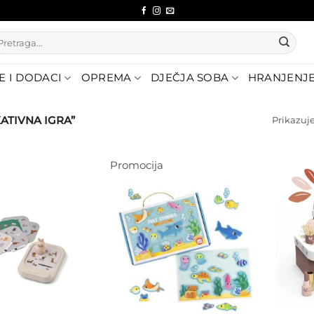
etraži:
E I DODACI
OPREMA
DJEČJA SOBA
HRANJENJ
ATIVNA IGRA”
Prikazuje
Promocija
Dodajte
na listu
Dodajte
želja
na listu
želja