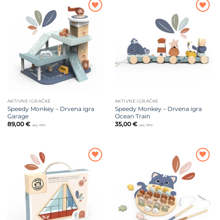
Dodajte
Dodajte
na listu
na listu
želja
želja
AKTIVNE IGRAČKE
AKTIVNE IGRAČKE
Speedy Monkey – Drvena igra
Speedy Monkey – Drvena igra
Garage
Ocean Train
89,00
€
35,00
€
uklj. PDV
uklj. PDV
Dodajte
Dodajte
na listu
na listu
želja
želja