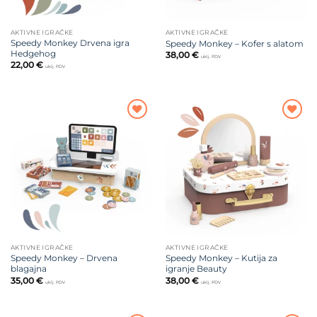
AKTIVNE IGRAČKE
AKTIVNE IGRAČKE
Speedy Monkey Drvena igra
Speedy Monkey – Kofer s alatom
Hedgehog
38,00
€
uklj. PDV
22,00
€
uklj. PDV
Dodajte
Dodajte
na listu
na listu
želja
želja
AKTIVNE IGRAČKE
AKTIVNE IGRAČKE
Speedy Monkey – Drvena
Speedy Monkey – Kutija za
blagajna
igranje Beauty
35,00
€
38,00
€
uklj. PDV
uklj. PDV