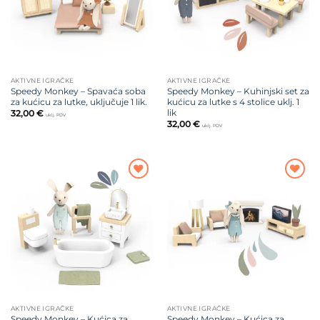
AKTIVNE IGRAČKE
AKTIVNE IGRAČKE
Speedy Monkey – Spavaća soba
Speedy Monkey – Kuhinjski set za
za kućicu za lutke, uključuje 1 lik.
kućicu za lutke s 4 stolice uklj. 1
lik
32,00
€
uklj. PDV
32,00
€
uklj. PDV
Dodajte
Dodajte
na listu
na listu
želja
želja
AKTIVNE IGRAČKE
AKTIVNE IGRAČKE
Speedy Monkey – Kućica za
Speedy Monkey – Kućica za