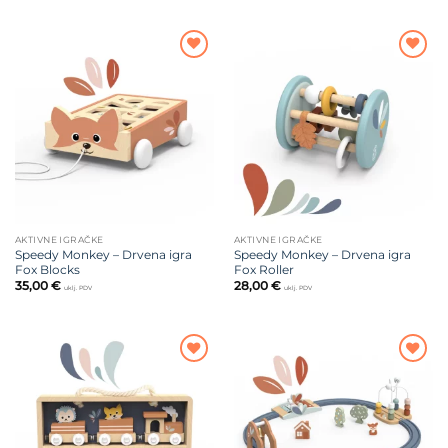
Dodajte
Dodajte
na listu
na listu
želja
želja
AKTIVNE IGRAČKE
AKTIVNE IGRAČKE
Speedy Monkey – Drvena igra
Speedy Monkey – Drvena igra
Fox Blocks
Fox Roller
35,00
€
28,00
€
uklj. PDV
uklj. PDV
Dodajte
Dodajte
na listu
na listu
želja
želja