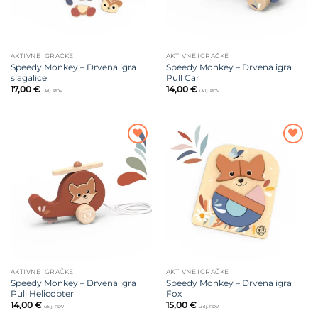
AKTIVNE IGRAČKE
AKTIVNE IGRAČKE
Speedy Monkey – Drvena igra
Speedy Monkey – Drvena igra
slagalice
Pull Car
17,00
€
14,00
€
uklj. PDV
uklj. PDV
Dodajte
Dodajte
na listu
na listu
želja
želja
AKTIVNE IGRAČKE
AKTIVNE IGRAČKE
Speedy Monkey – Drvena igra
Speedy Monkey – Drvena igra
Pull Helicopter
Fox
14,00
€
15,00
€
uklj. PDV
uklj. PDV