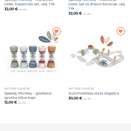
lutke, kupaonski set, uklj. 1 lik
lutke, set za dnevni boravak, uklj.
1 lik
32,00
€
uklj. PDV
32,00
€
uklj. PDV
Dodajte
Dodajte
na listu
na listu
želja
želja
AKTIVNE IGRAČKE
AKTIVNE IGRAČKE
Speedy Monkey – glazbena
Automobilska staza slagalica
igračka kišne kapi
30,00
€
uklj. PDV
12,00
€
uklj. PDV