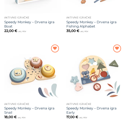
AKTIVNE IGRAČKE
AKTIVNE IGRAČKE
Speedy Monkey – Drvena igra
Speedy Monkey – Drvena igra
Boat
Fishing Alphabet
22,00
€
35,00
€
uklj. PDV
uklj. PDV
Dodajte
Dodajte
na listu
na listu
želja
želja
AKTIVNE IGRAČKE
AKTIVNE IGRAČKE
Speedy Monkey – Drvena igra
Speedy Monkey – Drvena igra
Snail
Early
18,00
€
17,00
€
uklj. PDV
uklj. PDV