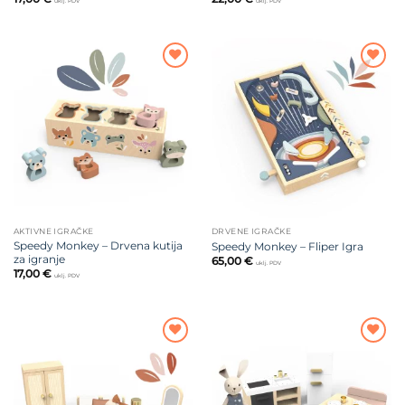
uklj. PDV
uklj. PDV
Dodajte
Dodajte
na listu
na listu
želja
želja
AKTIVNE IGRAČKE
DRVENE IGRAČKE
Speedy Monkey – Drvena kutija
Speedy Monkey – Fliper Igra
za igranje
65,00
€
uklj. PDV
17,00
€
uklj. PDV
Dodajte
Dodajte
na listu
na listu
želja
želja