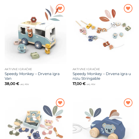
Dodajte
Dodajte
na listu
na listu
želja
želja
AKTIVNE IGRAČKE
AKTIVNE IGRAČKE
Speedy Monkey – Drvena igra
Speedy Monkey – Drvena igra u
Van
nizu Stringable
38,00
€
17,00
€
uklj. PDV
uklj. PDV
Dodajte
Dodajte
na listu
na listu
želja
želja