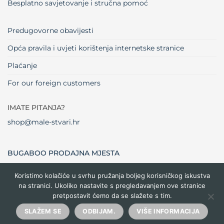
Besplatno savjetovanje i stručna pomoć
Predugovorne obavijesti
Opća pravila i uvjeti korištenja internetske stranice
Plaćanje
For our foreign customers
IMATE PITANJA?
shop@male-stvari.hr
BUGABOO PRODAJNA MJESTA
Koristimo kolačiće u svrhu pružanja boljeg korisničkog iskustva
na stranici. Ukoliko nastavite s pregledavanjem ove stranice
Visa
MasterCard
Maestro
Dinners
Credit
Cash
Bank
pretpostavit ćemo da se slažete s tim.
Club
Card
On
Trans
Delivery
Copyright 2026 ©
Male stvari
SLAŽEM SE
ODBIJAM.
VIŠE INFORMACIJA