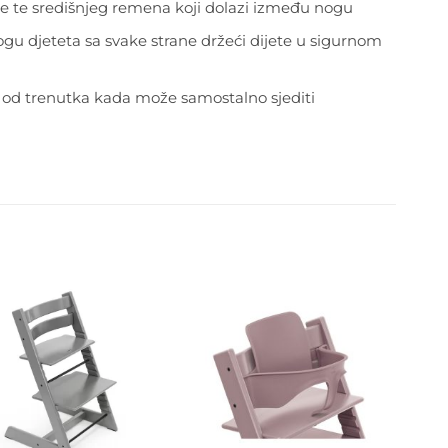
ice te središnjeg remena koji dolazi između nogu
ogu djeteta sa svake strane držeći dijete u sigurnom
om od trenutka kada može samostalno sjediti
Dodajte
Dodajte
na listu
na listu
želja
želja