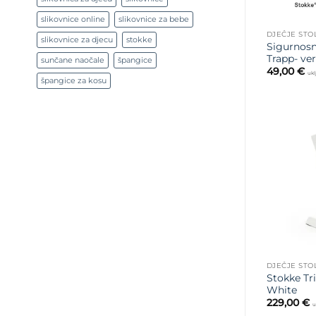
slikovnice online
slikovnice za bebe
DJEČJE STO
slikovnice za djecu
stokke
Sigurnosn
Trapp- ver
sunčane naočale
špangice
49,00
€
ukl
špangice za kosu
DJEČJE STO
Stokke Tr
White
229,00
€
u