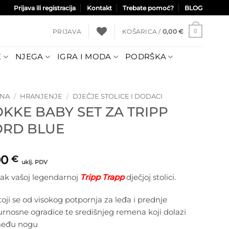
Prijava ili registracija
Kontakt
Trebate pomoć?
BLOG
PRIJAVA
KOŠARICA /
0,00
€
0
E
NJEGA
IGRA I MODA
PODRŠKA
TNA
/
HRANJENJE
/
DJEČJE STOLICE I DODACI
OKKE BABY SET ZA TRIPP
ORD BLUE
00
€
uklj. PDV
ak vašoj legendarnoj
Tripp Trapp
dječjoj stolici.
toji se od visokog potpornja za leđa i prednje
urnosne ogradice te središnjeg remena koji dolazi
među nogu