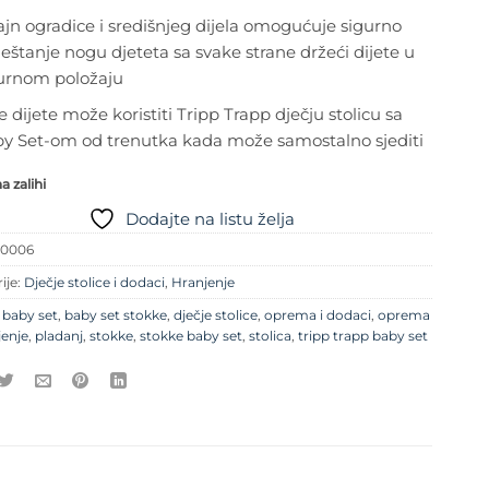
ajn ogradice i središnjeg dijela omogućuje sigurno
eštanje nogu djeteta sa svake strane držeći dijete u
urnom položaju
e dijete može koristiti Tripp Trapp dječju stolicu sa
y Set-om od trenutka kada može samostalno sjediti
 zalihi
Dodajte na listu želja
50006
ije:
Dječje stolice i dodaci
,
Hranjenje
e
baby set
,
baby set stokke
,
dječje stolice
,
oprema i dodaci
,
oprema
jenje
,
pladanj
,
stokke
,
stokke baby set
,
stolica
,
tripp trapp baby set