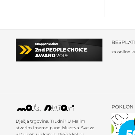
BESPLAT
za online 
POKLON 
Dječja trgovina. Trudni? U Malim
stvarim imamo puno iskustva. Sve za
vašu bebu ili klinca. Dječja kolica,