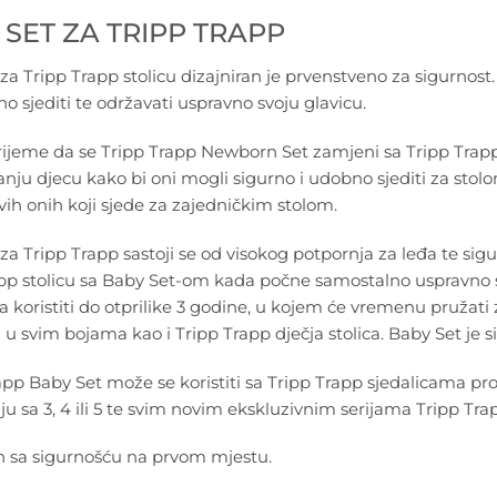
 SET ZA TRIPP TRAPP
za Tripp Trapp stolicu dizajniran je prvenstveno za sigurnost
o sjediti te održavati uspravno svoju glavicu.
rijeme da se Tripp Trapp Newborn Set zamjeni sa Tripp Trapp
nju djecu kako bi oni mogli sigurno i udobno sjediti za stolom
svih onih koji sjede za zajedničkim stolom.
za Tripp Trapp sastoji se od visokog potpornja za leđa te sigu
pp stolicu sa Baby Set-om kada počne samostalno uspravno sje
 koristiti do otprilike 3 godine, u kojem će vremenu pružati 
u svim bojama kao i Tripp Trapp dječja stolica. Baby Set je si
app Baby Set može se koristiti sa Tripp Trapp sjedalicama p
nju sa 3, 4 ili 5 te svim novim ekskluzivnim serijama Tripp Tra
n sa sigurnošću na prvom mjestu.