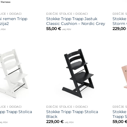
LICE I DODACI
DJEČJE STOLICE I DODACI
DJEČJE S
i remen Tripp
Stokke Tripp Trapp Jastuk
Stokke 
zija2
Classic Cushion – Nordic Grey
Storm 
55,00
€
229,00
j. PDV
uklj. PDV
Dodajte
Dodajte
na listu
na listu
želja
želja
LICE I DODACI
DJEČJE STOLICE I DODACI
DJEČJE S
ipp Trapp Stolica
Stokke Tripp Trapp Stolica
Stokke 
Black
Trapp 
229,00
€
59,00
klj. PDV
uklj. PDV