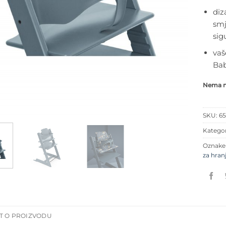
diz
smj
sig
vaš
Bab
Nema na
SKU:
6
Kategor
Oznak
za hran
T O PROIZVODU