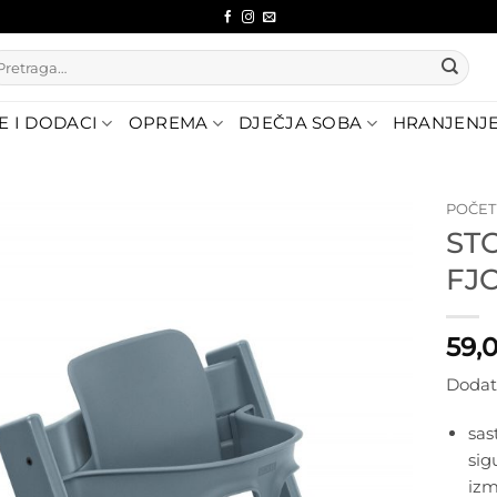
etraži:
E I DODACI
OPREMA
DJEČJA SOBA
HRANJENJ
POČE
ST
Dodajte
FJ
na listu
želja
59,
Dodat
sas
sig
iz