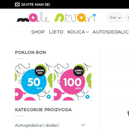
Skip
JAVITE NAM SE!
to
Pr
content
SHOP
LJETO
KOLICA
AUTOSJEDALIC
POKLON BON
KATEGORIJE PROIZVODA
Autosjedalice i dodaci