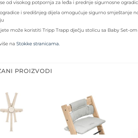
i se od visokog potpornja za leđa i prednje sigurnosne ograd
 ogradice i središnjeg dijela omogućuje sigurno smještanje n
ju
ijete može koristiti Tripp Trapp dječju stolicu sa Baby Set-
više na
Stokke stranicama.
ANI PROIZVODI
Dodajte
Dodajte
na listu
na listu
želja
želja