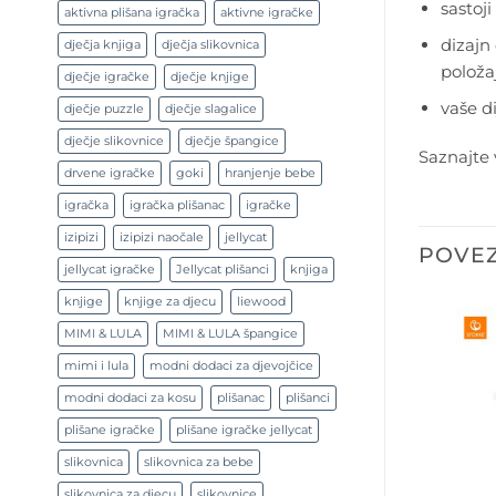
sastoj
aktivna plišana igračka
aktivne igračke
dizajn
dječja knjiga
dječja slikovnica
položa
dječje igračke
dječje knjige
vaše d
dječje puzzle
dječje slagalice
dječje slikovnice
dječje špangice
Saznajte 
drvene igračke
goki
hranjenje bebe
igračka
igračka plišanac
igračke
izipizi
izipizi naočale
jellycat
POVEZ
jellycat igračke
Jellycat plišanci
knjiga
knjige
knjige za djecu
liewood
MIMI & LULA
MIMI & LULA špangice
mimi i lula
modni dodaci za djevojčice
modni dodaci za kosu
plišanac
plišanci
plišane igračke
plišane igračke jellycat
slikovnica
slikovnica za bebe
slikovnica za djecu
slikovnice