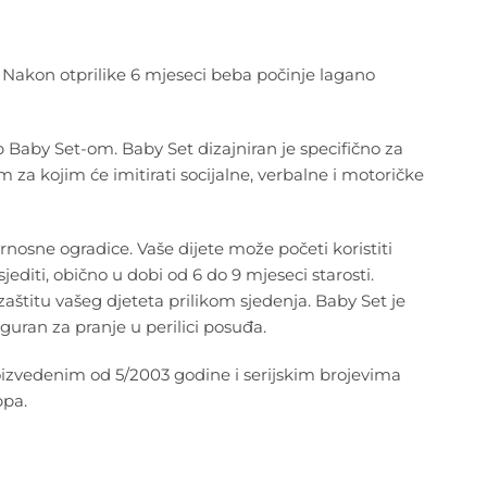
. Nakon otprilike 6 mjeseci beba počinje lagano
 Baby Set-om. Baby Set dizajniran je specifično za
 za kojim će imitirati socijalne, verbalne i motoričke
rnosne ogradice. Vaše dijete može početi koristiti
diti, obično u dobi od 6 do 9 mjeseci starosti.
zaštitu vašeg djeteta prilikom sjedenja. Baby Set je
guran za pranje u perilici posuđa.
roizvedenim od 5/2003 godine i serijskim brojevima
ppa.