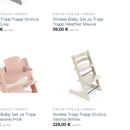
TOLICE I DODACI
DJEČJE STOLICE I DODACI
Tripp Trapp Stolica
Stokke Baby Set za Tripp
Grey
Trapp Heather Mauve
€
59,00
€
uklj. PDV
uklj. PDV
Dodajte
Dodajte
na listu
na listu
želja
želja
TOLICE I DODACI
DJEČJE STOLICE I DODACI
Baby Set za Tripp
Stokke Tripp Trapp Stolica
Serene Pink
Vanilla White
€
229,00
€
uklj. PDV
uklj. PDV