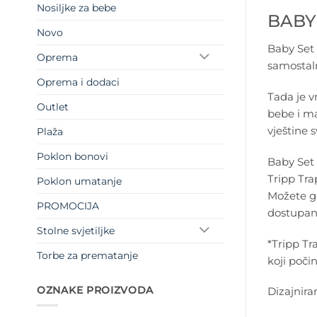
Nosiljke za bebe
BABY
Novo
Baby Set 
Oprema
samostaln
Oprema i dodaci
Tada je v
Outlet
bebe i ma
vještine 
Plaža
Poklon bonovi
Baby Set 
Tripp Tra
Poklon umatanje
Možete ga
PROMOCIJA
dostupan 
Stolne svjetiljke
*Tripp Tr
Torbe za prematanje
koji poči
OZNAKE PROIZVODA
Dizajnira