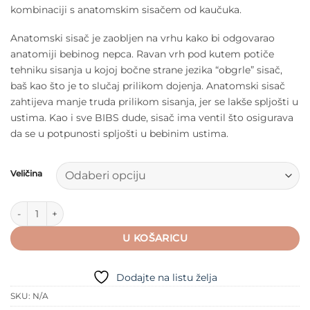
kombinaciji s anatomskim sisačem od kaučuka.
Anatomski sisač je zaobljen na vrhu kako bi odgovarao
anatomiji bebinog nepca. Ravan vrh pod kutem potiče
tehniku sisanja u kojoj bočne strane jezika “obgrle” sisač,
baš kao što je to slučaj prilikom dojenja. Anatomski sisač
zahtijeva manje truda prilikom sisanja, jer se lakše spljošti u
ustima. Kao i sve BIBS dude, sisač ima ventil što osigurava
da se u potpunosti spljošti u bebinim ustima.
Veličina
BIBS Colour dude (anatomske) – Baby Blue/Petrol količina
U KOŠARICU
Dodajte na listu želja
SKU:
N/A