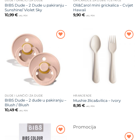
DUDE I LANČIĆI ZA DUDE
GRICKALICE ZA ZUBE I ČETKICE
BIBS Dude – 2 Dude u pakiranju –
Oli&Carol mini grickalica – Cvijet
Sunshine/ Violet Sky
Hawaii
10,99
€
9,90
€
uklj. PDV
uklj. PDV
Dodajte
Dodajte
na listu
na listu
želja
želja
DUDE I LANČIĆI ZA DUDE
HRANJENJE
BIBS Dude – 2 dude u pakiranju –
Mushie žlica&vilica – Ivory
Blush / Blush
8,95
€
uklj. PDV
10,49
€
uklj. PDV
Promocija
Dodajte