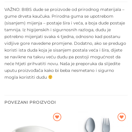
VAŽNO: BIBS dude se proizvode od prirodnog materijala –
gume drveta kaučuka. Prirodna guma se upotrebom
(sisanjem) mijenja – postaje šira i veća, a boja dude postaje
tamnija. Iz higijenskih i sigurnosnih razloga, dudu je
potrebno mijenjati svaka 4 tjedna, odnosno kad postanu
vidljive gore navedene promjene. Dodatno, ako se predugo
koristi ista duda koja je sisanjem postala veća i šira, dijete
se navikne na takvu veću dudu pa postoji mogućnost da
neće htjeti prihvatiti novu. Naša je preporuka da slijedite
uputu proizvođača kako bi beba nesmetano i sigurno
mogla koristiti dudu
POVEZANI PROIZVODI
Dodajte
Dodajte
na listu
na listu