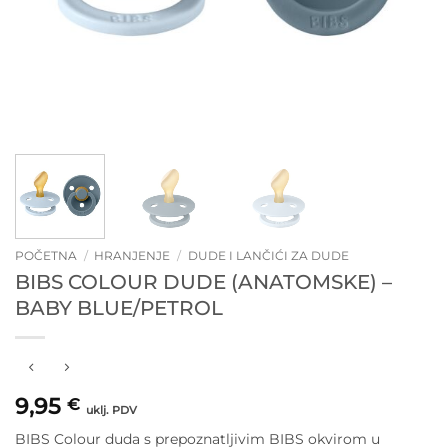
POČETNA
/
HRANJENJE
/
DUDE I LANČIĆI ZA DUDE
BIBS COLOUR DUDE (ANATOMSKE) –
BABY BLUE/PETROL
9,95
€
uklj. PDV
BIBS Colour duda s prepoznatljivim BIBS okvirom u