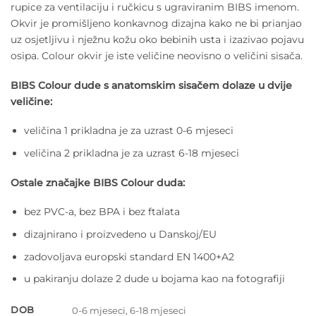
rupice za ventilaciju i ručkicu s ugraviranim BIBS imenom.
Okvir je promišljeno konkavnog dizajna kako ne bi prianjao
uz osjetljivu i nježnu kožu oko bebinih usta i izazivao pojavu
osipa. Colour okvir je iste veličine neovisno o veličini sisača.
BIBS Colour dude s anatomskim sisačem dolaze u dvije
veličine:
veličina 1 prikladna je za uzrast 0-6 mjeseci
veličina 2 prikladna je za uzrast 6-18 mjeseci
Ostale značajke BIBS Colour duda:
bez PVC-a, bez BPA i bez ftalata
dizajnirano i proizvedeno u Danskoj/EU
zadovoljava europski standard EN 1400+A2
u pakiranju dolaze 2 dude u bojama kao na fotografiji
DOB
0-6 mjeseci, 6-18 mjeseci