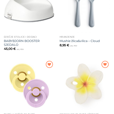
želja
želja
DJEČJE STOLICE I DODACI
HRANJENJE
BABYBJORN BOOSTER
Mushie žlica&vilica – Cloud
SJEDALO
8,95
€
uklj. PDV
45,00
€
uklj. PDV
Dodajte
Dodajte
na listu
na listu
želja
želja