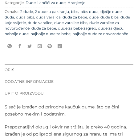
Kategorije:
Dude i lančići za dude
,
Hranjenje
Oznaka:
2 dude
,
2 dude u pakiranju
,
bibs
,
bibs duda
,
dječje dude
,
duda
,
duda bibs
,
duda varalica
,
duda za bebe
,
dude
,
dude bibs
,
dude
koje svijetle
,
dude varalice
,
dude varalice bibs
,
dude varalice za
novorođenče
,
dude za bebe
,
dude za bebe zagreb
,
dude za djecu
,
nabolje dude
,
najbolje dude za bebe
,
najbolje dude za novorođenče
OPIS
DODATNE INFORMACIJE
UPIT O PROIZVODU
Sisač je izrađen od prirodne kaučuk gume, što ga čini
posebno mekim i podatnim.
Prepoznatljivi okrugli okvir na tržištu je preko 40 godina.
Izrađen je od polipropilena sigurnog za hranu te ima tri