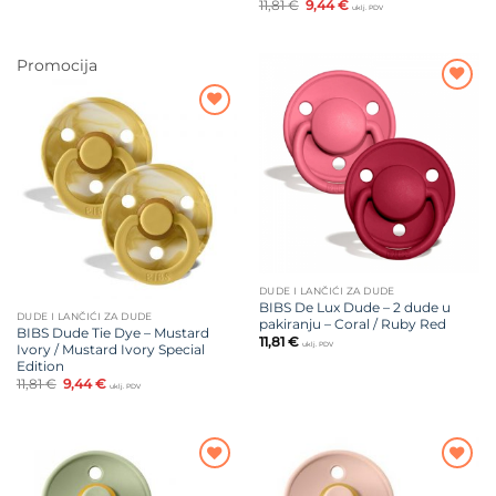
Izvorna
Trenutna
11,81
€
9,44
€
uklj. PDV
cijena
cijena
bila
je:
je:
9,44 €.
11,81 €.
Promocija
Dodajte
na listu
Dodajte
želja
na listu
želja
DUDE I LANČIĆI ZA DUDE
BIBS De Lux Dude – 2 dude u
DUDE I LANČIĆI ZA DUDE
pakiranju – Coral / Ruby Red
BIBS Dude Tie Dye – Mustard
11,81
€
uklj. PDV
Ivory / Mustard Ivory Special
Edition
Izvorna
Trenutna
11,81
€
9,44
€
uklj. PDV
cijena
cijena
bila
je:
je:
9,44 €.
11,81 €.
Dodajte
Dodajte