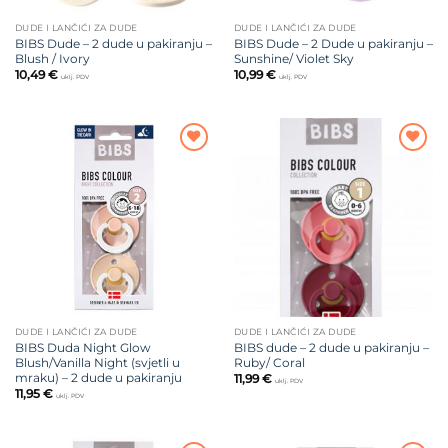
DUDE I LANČIĆI ZA DUDE
DUDE I LANČIĆI ZA DUDE
BIBS Dude – 2 dude u pakiranju –
BIBS Dude – 2 Dude u pakiranju –
Blush / Ivory
Sunshine/ Violet Sky
10,49
€
10,99
€
uklj. PDV
uklj. PDV
Dodajte
Dodajte
na listu
na listu
želja
želja
DUDE I LANČIĆI ZA DUDE
DUDE I LANČIĆI ZA DUDE
BIBS Duda Night Glow
BIBS dude – 2 dude u pakiranju –
Blush/Vanilla Night (svjetli u
Ruby/ Coral
mraku) – 2 dude u pakiranju
11,99
€
uklj. PDV
11,95
€
uklj. PDV