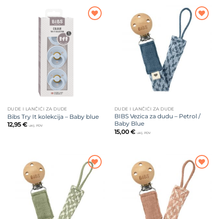
Dodajte
Dodajte
na listu
na listu
želja
želja
DUDE I LANČIĆI ZA DUDE
DUDE I LANČIĆI ZA DUDE
BIBS Vezica za dudu – Petrol /
Bibs Try It kolekcija – Baby blue
Baby Blue
12,95
€
uklj. PDV
15,00
€
uklj. PDV
Dodajte
Dodajte
na listu
na listu
želja
želja