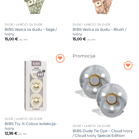
DUDE I LANČIĆI ZA DUDE
DUDE I LANČIĆI ZA DUDE
BIBS Vezica za dudu – Sage /
BIBS Vezica za dudu – Blush /
Ivory
Ivory
15,00
€
15,00
€
uklj. PDV
uklj. PDV
Promocija
Dodajte
na listu
Dodajte
želja
na listu
želja
DUDE I LANČIĆI ZA DUDE
BIBS Try-It Colour kolekcija –
DUDE I LANČIĆI ZA DUDE
Ivory
BIBS Dude Tie Dye – Cloud Ivory
12,95
€
uklj. PDV
/ Cloud Ivory Special Edition