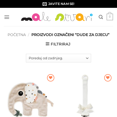
Skip
JAVITE NAM SE!
to
content
0
POČETNA
/
PROIZVODI OZNAČENI “DUDE ZA DJECU”
FILTRIRAJ
Dodajte
Dodajte
na listu
na listu
želja
želja