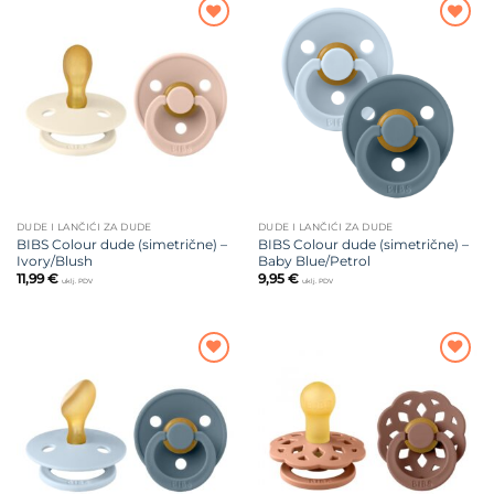
Dodajte
Dodajte
na listu
na listu
želja
želja
DUDE I LANČIĆI ZA DUDE
DUDE I LANČIĆI ZA DUDE
BIBS Colour dude (simetrične) –
BIBS Colour dude (simetrične) –
Ivory/Blush
Baby Blue/Petrol
11,99
€
9,95
€
uklj. PDV
uklj. PDV
Dodajte
Dodajte
na listu
na listu
želja
želja