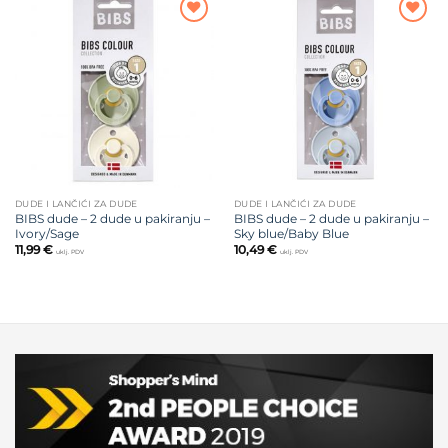
Dodajte
Dodajte
na listu
na listu
želja
želja
DUDE I LANČIĆI ZA DUDE
DUDE I LANČIĆI ZA DUDE
BIBS dude – 2 dude u pakiranju –
BIBS dude – 2 dude u pakiranju –
Ivory/Sage
Sky blue/Baby Blue
11,99
€
10,49
€
uklj. PDV
uklj. PDV