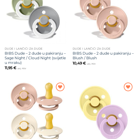
na listu
na listu
želja
želja
DUDE I LANČIĆI ZA DUDE
DUDE I LANČIĆI ZA DUDE
BIBS Dude – 2 dude u pakiranju –
BIBS Dude – 2 dude u pakiranju –
Sage Night / Cloud Night (svijetle
Blush / Blush
u mraku)
10,49
€
uklj. PDV
11,95
€
uklj. PDV
Dodajte
Dodajte
na listu
na listu
želja
želja