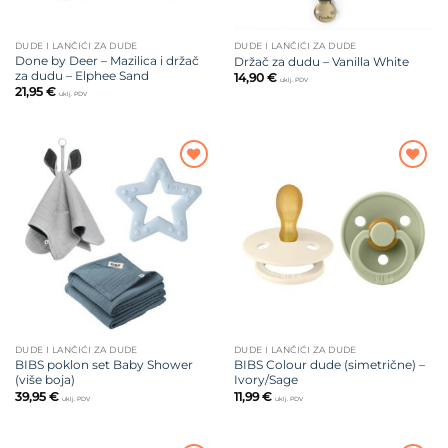
DUDE I LANČIĆI ZA DUDE
DUDE I LANČIĆI ZA DUDE
Done by Deer – Mazilica i držač
Držač za dudu – Vanilla White
za dudu – Elphee Sand
14,90
€
uklj. PDV
21,95
€
uklj. PDV
Dodajte
Dodajte
na listu
na listu
želja
želja
DUDE I LANČIĆI ZA DUDE
DUDE I LANČIĆI ZA DUDE
BIBS poklon set Baby Shower
BIBS Colour dude (simetrične) –
(više boja)
Ivory/Sage
39,95
€
11,99
€
uklj. PDV
uklj. PDV