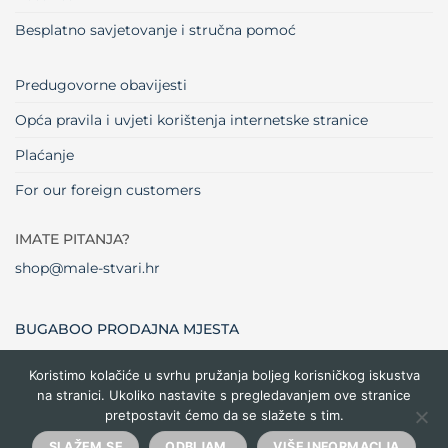
Besplatno savjetovanje i stručna pomoć
Predugovorne obavijesti
Opća pravila i uvjeti korištenja internetske stranice
Plaćanje
For our foreign customers
IMATE PITANJA?
shop@male-stvari.hr
BUGABOO PRODAJNA MJESTA
Koristimo kolačiće u svrhu pružanja boljeg korisničkog iskustva
na stranici. Ukoliko nastavite s pregledavanjem ove stranice
Visa
MasterCard
Maestro
Dinners
Credit
Cash
Bank
pretpostavit ćemo da se slažete s tim.
Club
Card
On
Trans
Delivery
Copyright 2026 ©
Male stvari
SLAŽEM SE
ODBIJAM.
VIŠE INFORMACIJA