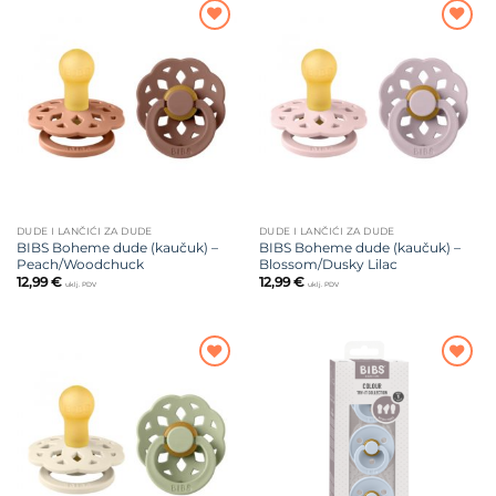
Dodajte
Dodajte
na listu
na listu
želja
želja
DUDE I LANČIĆI ZA DUDE
DUDE I LANČIĆI ZA DUDE
BIBS Boheme dude (kaučuk) –
BIBS Boheme dude (kaučuk) –
Peach/Woodchuck
Blossom/Dusky Lilac
12,99
€
12,99
€
uklj. PDV
uklj. PDV
Dodajte
Dodajte
na listu
na listu
želja
želja