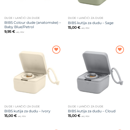
DUDE I LANČIĆI ZA DUDE
DUDE I LANČIĆI ZA DUDE
BIBS Colour dude (anatomske) –
BIBS kutija za dudu – Sage
Baby Blue/Petrol
15,00
€
uklj. PDV
9,95
€
uklj. PDV
Dodajte
Dodajte
na listu
na listu
želja
želja
DUDE I LANČIĆI ZA DUDE
DUDE I LANČIĆI ZA DUDE
BIBS kutija za dudu – Ivory
BIBS kutija za dudu – Cloud
15,00
€
15,00
€
uklj. PDV
uklj. PDV