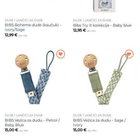
DUDE I LANČIĆI ZA DUDE
DUDE I LANČIĆI ZA DUDE
BIBS Boheme dude (kaučuk) –
Bibs Try It kolekcija – Baby blue
Ivory/Sage
12,95
€
uklj. PDV
12,99
€
uklj. PDV
Dodajte
Dodajte
na listu
na listu
želja
želja
DUDE I LANČIĆI ZA DUDE
DUDE I LANČIĆI ZA DUDE
BIBS Vezica za dudu – Petrol /
BIBS Vezica za dudu – Sage /
Baby Blue
Ivory
15,00
€
15,00
€
uklj. PDV
uklj. PDV