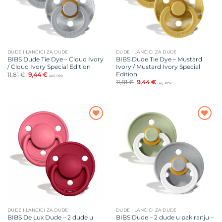
DUDE I LANČIĆI ZA DUDE
DUDE I LANČIĆI ZA DUDE
BIBS Dude Tie Dye – Cloud Ivory
BIBS Dude Tie Dye – Mustard
/ Cloud Ivory Special Edition
Ivory / Mustard Ivory Special
Edition
Izvorna
Trenutna
11,81
€
9,44
€
uklj. PDV
cijena
cijena
Izvorna
Trenutna
11,81
€
9,44
€
uklj. PDV
bila
je:
cijena
cijena
je:
9,44 €.
bila
je:
11,81 €.
je:
9,44 €.
11,81 €.
Dodajte
Dodajte
na listu
na listu
želja
želja
DUDE I LANČIĆI ZA DUDE
DUDE I LANČIĆI ZA DUDE
BIBS De Lux Dude – 2 dude u
BIBS Dude – 2 dude u pakiranju –