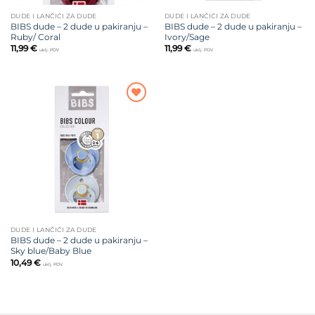
DUDE I LANČIĆI ZA DUDE
DUDE I LANČIĆI ZA DUDE
BIBS dude – 2 dude u pakiranju –
BIBS dude – 2 dude u pakiranju –
Ruby/ Coral
Ivory/Sage
11,99
€
11,99
€
uklj. PDV
uklj. PDV
Dodajte
na listu
želja
DUDE I LANČIĆI ZA DUDE
BIBS dude – 2 dude u pakiranju –
Sky blue/Baby Blue
10,49
€
uklj. PDV