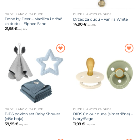
DUDE I LANČIĆI ZA DUDE
DUDE I LANČIĆI ZA DUDE
Done by Deer – Mazilica i držač
Držač za dudu – Vanilla White
za dudu – Elphee Sand
14,90
€
uklj. PDV
21,95
€
uklj. PDV
Dodajte
Dodajte
na listu
na listu
želja
želja
DUDE I LANČIĆI ZA DUDE
DUDE I LANČIĆI ZA DUDE
BIBS poklon set Baby Shower
BIBS Colour dude (simetrične) –
(više boja)
Ivory/Sage
39,95
€
11,99
€
uklj. PDV
uklj. PDV