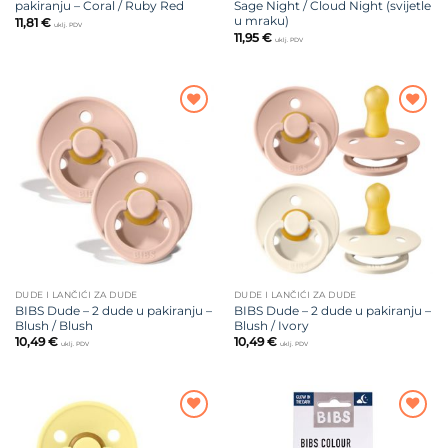
pakiranju – Coral / Ruby Red
Sage Night / Cloud Night (svijetle
u mraku)
11,81
€
uklj. PDV
11,95
€
uklj. PDV
Dodajte
Dodajte
na listu
na listu
želja
želja
DUDE I LANČIĆI ZA DUDE
DUDE I LANČIĆI ZA DUDE
BIBS Dude – 2 dude u pakiranju –
BIBS Dude – 2 dude u pakiranju –
Blush / Blush
Blush / Ivory
10,49
€
10,49
€
uklj. PDV
uklj. PDV
Dodajte
Dodajte
na listu
na listu