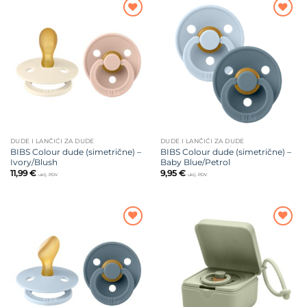
Dodajte
Dodajte
na listu
na listu
želja
želja
DUDE I LANČIĆI ZA DUDE
DUDE I LANČIĆI ZA DUDE
BIBS Colour dude (simetrične) –
BIBS Colour dude (simetrične) –
Ivory/Blush
Baby Blue/Petrol
11,99
€
9,95
€
uklj. PDV
uklj. PDV
Dodajte
Dodajte
na listu
na listu
želja
želja