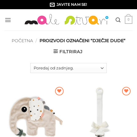
Skip
JAVITE NAM SE!
to
content
0
POČETNA
/
PROIZVODI OZNAČENI “DJEČJE DUDE”
FILTRIRAJ
Dodajte
Dodajte
na listu
na listu
želja
želja