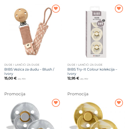
Dodajte
Dodajte
na listu
na listu
želja
želja
DUDE I LANČIĆI ZA DUDE
DUDE I LANČIĆI ZA DUDE
BIBS Vezica za dudu – Blush /
BIBS Try-It Colour kolekcija –
Ivory
Ivory
15,00
€
12,95
€
uklj. PDV
uklj. PDV
Promocija
Promocija
Dodajte
Dodajte
na listu
na listu
želja
želja