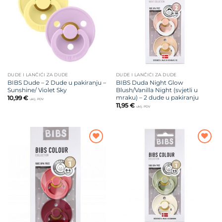
želja
želja
DUDE I LANČIĆI ZA DUDE
DUDE I LANČIĆI ZA DUDE
BIBS Dude – 2 Dude u pakiranju –
BIBS Duda Night Glow
Sunshine/ Violet Sky
Blush/Vanilla Night (svjetli u
mraku) – 2 dude u pakiranju
10,99
€
uklj. PDV
11,95
€
uklj. PDV
Dodajte
Dodajte
na listu
na listu
želja
želja