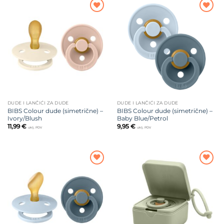
Dodajte
Dodajte
na listu
na listu
želja
želja
DUDE I LANČIĆI ZA DUDE
DUDE I LANČIĆI ZA DUDE
BIBS Colour dude (simetrične) –
BIBS Colour dude (simetrične) –
Ivory/Blush
Baby Blue/Petrol
11,99
€
9,95
€
uklj. PDV
uklj. PDV
Dodajte
Dodajte
na listu
na listu
želja
želja