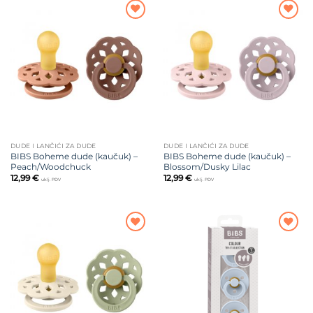
Dodajte
Dodajte
na listu
na listu
želja
želja
DUDE I LANČIĆI ZA DUDE
DUDE I LANČIĆI ZA DUDE
BIBS Boheme dude (kaučuk) –
BIBS Boheme dude (kaučuk) –
Peach/Woodchuck
Blossom/Dusky Lilac
12,99
€
12,99
€
uklj. PDV
uklj. PDV
Dodajte
Dodajte
na listu
na listu
želja
želja