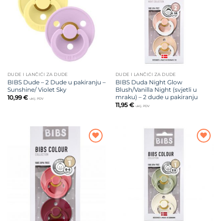
želja
želja
DUDE I LANČIĆI ZA DUDE
DUDE I LANČIĆI ZA DUDE
BIBS Dude – 2 Dude u pakiranju –
BIBS Duda Night Glow
Sunshine/ Violet Sky
Blush/Vanilla Night (svjetli u
mraku) – 2 dude u pakiranju
10,99
€
uklj. PDV
11,95
€
uklj. PDV
Dodajte
Dodajte
na listu
na listu
želja
želja