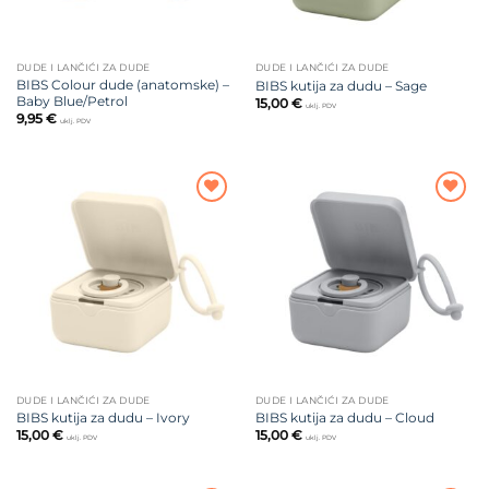
DUDE I LANČIĆI ZA DUDE
DUDE I LANČIĆI ZA DUDE
BIBS Colour dude (anatomske) –
BIBS kutija za dudu – Sage
Baby Blue/Petrol
15,00
€
uklj. PDV
9,95
€
uklj. PDV
Dodajte
Dodajte
na listu
na listu
želja
želja
DUDE I LANČIĆI ZA DUDE
DUDE I LANČIĆI ZA DUDE
BIBS kutija za dudu – Ivory
BIBS kutija za dudu – Cloud
15,00
€
15,00
€
uklj. PDV
uklj. PDV