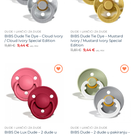
DUDE I LANČIĆI ZA DUDE
DUDE I LANČIĆI ZA DUDE
BIBS Dude Tie Dye – Cloud Ivory
BIBS Dude Tie Dye – Mustard
/ Cloud Ivory Special Edition
Ivory / Mustard Ivory Special
Edition
Izvorna
Trenutna
11,81
€
9,44
€
uklj. PDV
cijena
cijena
Izvorna
Trenutna
11,81
€
9,44
€
uklj. PDV
bila
je:
cijena
cijena
je:
9,44 €.
bila
je:
11,81 €.
je:
9,44 €.
11,81 €.
Dodajte
Dodajte
na listu
na listu
želja
želja
DUDE I LANČIĆI ZA DUDE
DUDE I LANČIĆI ZA DUDE
BIBS De Lux Dude – 2 dude u
BIBS Dude – 2 dude u pakiranju –