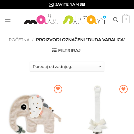
Skip
JAVITE NAM SE!
to
content
0
POČETNA
/
PROIZVODI OZNAČENI “DUDA VARALICA”
FILTRIRAJ
Dodajte
Dodajte
na listu
na listu
želja
želja