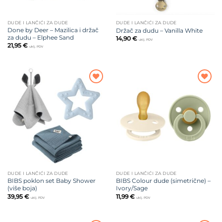
DUDE I LANČIĆI ZA DUDE
DUDE I LANČIĆI ZA DUDE
Done by Deer – Mazilica i držač
Držač za dudu – Vanilla White
za dudu – Elphee Sand
14,90
€
uklj. PDV
21,95
€
uklj. PDV
Dodajte
Dodajte
na listu
na listu
želja
želja
DUDE I LANČIĆI ZA DUDE
DUDE I LANČIĆI ZA DUDE
BIBS poklon set Baby Shower
BIBS Colour dude (simetrične) –
(više boja)
Ivory/Sage
39,95
€
11,99
€
uklj. PDV
uklj. PDV