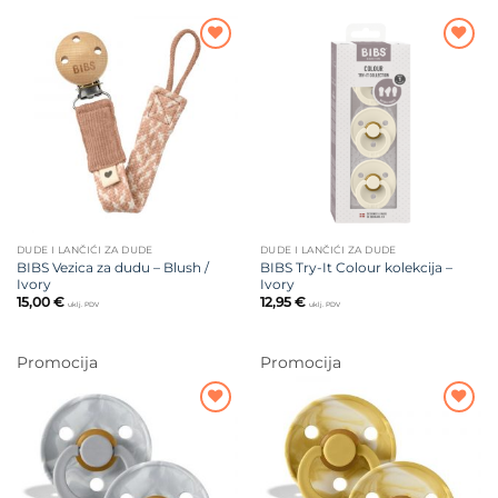
Dodajte
Dodajte
na listu
na listu
želja
želja
DUDE I LANČIĆI ZA DUDE
DUDE I LANČIĆI ZA DUDE
BIBS Vezica za dudu – Blush /
BIBS Try-It Colour kolekcija –
Ivory
Ivory
15,00
€
12,95
€
uklj. PDV
uklj. PDV
Promocija
Promocija
Dodajte
Dodajte
na listu
na listu
želja
želja