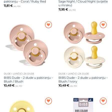
pakiranju – Coral / Ruby Red
Sage Night / Cloud Night (svijetle
u mraku)
11,81
€
uklj. PDV
11,95
€
uklj. PDV
Dodajte
Dodajte
na listu
na listu
želja
želja
DUDE I LANČIĆI ZA DUDE
DUDE I LANČIĆI ZA DUDE
BIBS Dude – 2 dude u pakiranju –
BIBS Dude – 2 dude u pakiranju –
Blush / Blush
Blush / Ivory
10,49
€
10,49
€
uklj. PDV
uklj. PDV
Dodajte
Dodajte
na listu
na listu