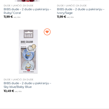
DUDE I LANČIĆI ZA DUDE
DUDE I LANČIĆI ZA DUDE
BIBS dude – 2 dude u pakiranju –
BIBS dude – 2 dude u pakiranju –
Ruby/ Coral
Ivory/Sage
11,99
€
11,99
€
uklj. PDV
uklj. PDV
Dodajte
na listu
želja
DUDE I LANČIĆI ZA DUDE
BIBS dude – 2 dude u pakiranju –
Sky blue/Baby Blue
10,49
€
uklj. PDV