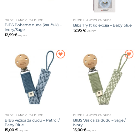
DUDE I LANČIĆI ZA DUDE
DUDE I LANČIĆI ZA DUDE
BIBS Boheme dude (kaučuk) –
Bibs Try It kolekcija – Baby blue
Ivory/Sage
12,95
€
uklj. PDV
12,99
€
uklj. PDV
Dodajte
Dodajte
na listu
na listu
želja
želja
DUDE I LANČIĆI ZA DUDE
DUDE I LANČIĆI ZA DUDE
BIBS Vezica za dudu – Petrol /
BIBS Vezica za dudu – Sage /
Baby Blue
Ivory
15,00
€
15,00
€
uklj. PDV
uklj. PDV