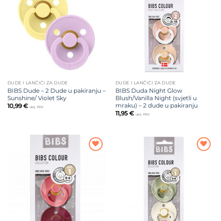
na listu
na listu
želja
želja
DUDE I LANČIĆI ZA DUDE
DUDE I LANČIĆI ZA DUDE
BIBS Dude – 2 Dude u pakiranju –
BIBS Duda Night Glow
Sunshine/ Violet Sky
Blush/Vanilla Night (svjetli u
mraku) – 2 dude u pakiranju
10,99
€
uklj. PDV
11,95
€
uklj. PDV
Dodajte
Dodajte
na listu
na listu
želja
želja