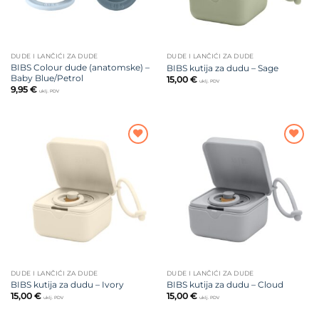
DUDE I LANČIĆI ZA DUDE
DUDE I LANČIĆI ZA DUDE
BIBS Colour dude (anatomske) –
BIBS kutija za dudu – Sage
Baby Blue/Petrol
15,00
€
uklj. PDV
9,95
€
uklj. PDV
Dodajte
Dodajte
na listu
na listu
želja
želja
DUDE I LANČIĆI ZA DUDE
DUDE I LANČIĆI ZA DUDE
BIBS kutija za dudu – Ivory
BIBS kutija za dudu – Cloud
15,00
€
15,00
€
uklj. PDV
uklj. PDV