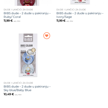
DUDE I LANČIĆI ZA DUDE
DUDE I LANČIĆI ZA DUDE
BIBS dude – 2 dude u pakiranju –
BIBS dude – 2 dude u pakiranju –
Ruby/ Coral
Ivory/Sage
11,99
€
11,99
€
uklj. PDV
uklj. PDV
Dodajte
na listu
želja
DUDE I LANČIĆI ZA DUDE
BIBS dude – 2 dude u pakiranju –
Sky blue/Baby Blue
10,49
€
uklj. PDV