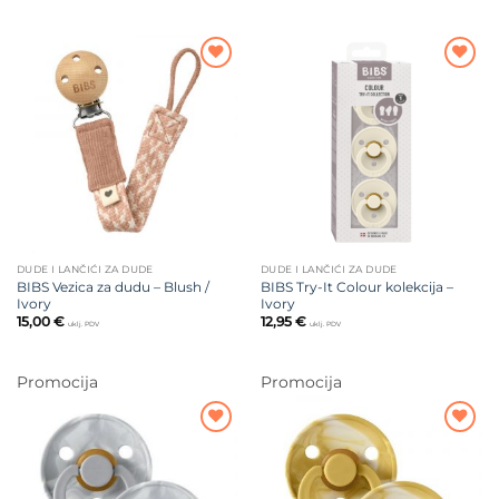
Dodajte
Dodajte
na listu
na listu
želja
želja
DUDE I LANČIĆI ZA DUDE
DUDE I LANČIĆI ZA DUDE
BIBS Vezica za dudu – Blush /
BIBS Try-It Colour kolekcija –
Ivory
Ivory
15,00
€
12,95
€
uklj. PDV
uklj. PDV
Promocija
Promocija
Dodajte
Dodajte
na listu
na listu
želja
želja