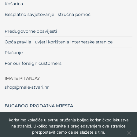
Košarica
Besplatno savjetovanje i stručna pomoć
Predugovorne obavijesti
Opća pravila i uvjeti korištenja internetske stranice
Plaćanje
For our foreign customers
IMATE PITANJA?
shop@male-stvari.hr
BUGABOO PRODAJNA MJESTA
Koristimo kolačiće u svrhu pružanja boljeg korisničkog iskustva
na stranici. Ukoliko nastavite s pregledavanjem ove stranice
Visa
MasterCard
Maestro
Dinners
Credit
Cash
Bank
pretpostavit ćemo da se slažete s tim.
Club
Card
On
Trans