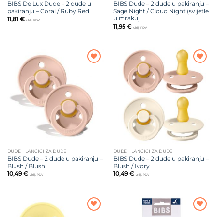
BIBS De Lux Dude – 2 dude u
BIBS Dude – 2 dude u pakiranju –
pakiranju – Coral / Ruby Red
Sage Night / Cloud Night (svijetle
u mraku)
11,81
€
uklj. PDV
11,95
€
uklj. PDV
Dodajte
Dodajte
na listu
na listu
želja
želja
DUDE I LANČIĆI ZA DUDE
DUDE I LANČIĆI ZA DUDE
BIBS Dude – 2 dude u pakiranju –
BIBS Dude – 2 dude u pakiranju –
Blush / Blush
Blush / Ivory
10,49
€
10,49
€
uklj. PDV
uklj. PDV
Dodajte
Dodajte