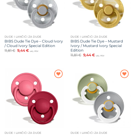
DUDE I LANČIĆI ZA DUDE
DUDE I LANČIĆI ZA DUDE
BIBS Dude Tie Dye – Cloud Ivory
BIBS Dude Tie Dye – Mustard
/ Cloud Ivory Special Edition
Ivory / Mustard Ivory Special
Edition
Izvorna
Trenutna
11,81
€
9,44
€
uklj. PDV
cijena
cijena
Izvorna
Trenutna
11,81
€
9,44
€
uklj. PDV
bila
je:
cijena
cijena
je:
9,44 €.
bila
je:
11,81 €.
je:
9,44 €.
11,81 €.
Dodajte
Dodajte
na listu
na listu
želja
želja
DUDE I LANČIĆI ZA DUDE
DUDE I LANČIĆI ZA DUDE