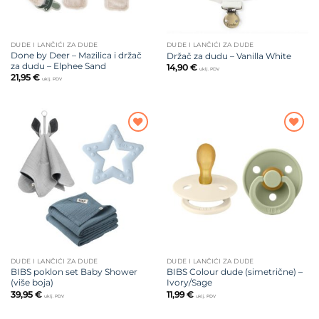
DUDE I LANČIĆI ZA DUDE
DUDE I LANČIĆI ZA DUDE
Done by Deer – Mazilica i držač
Držač za dudu – Vanilla White
za dudu – Elphee Sand
14,90
€
uklj. PDV
21,95
€
uklj. PDV
Dodajte
Dodajte
na listu
na listu
želja
želja
DUDE I LANČIĆI ZA DUDE
DUDE I LANČIĆI ZA DUDE
BIBS poklon set Baby Shower
BIBS Colour dude (simetrične) –
(više boja)
Ivory/Sage
39,95
€
11,99
€
uklj. PDV
uklj. PDV