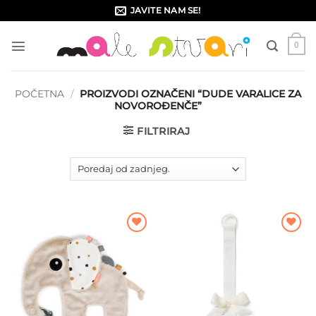
Skip
JAVITE NAM SE!
to
content
0
POČETNA
/
PROIZVODI OZNAČENI “DUDE VARALICE ZA
NOVOROĐENČE”
FILTRIRAJ
Dodajte
Dodajte
na listu
na listu
želja
želja