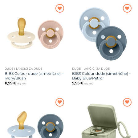
Dodajte
Dodajte
na listu
na listu
želja
želja
DUDE I LANČIĆI ZA DUDE
DUDE I LANČIĆI ZA DUDE
BIBS Colour dude (simetrične) –
BIBS Colour dude (simetrične) –
Ivory/Blush
Baby Blue/Petrol
11,99
€
9,95
€
uklj. PDV
uklj. PDV
Dodajte
Dodajte
na listu
na listu
želja
želja