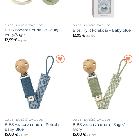
DUDE I LANČIĆI ZA DUDE
DUDE I LANČIĆI ZA DUDE
BIBS Boheme dude (kaučuk) –
Bibs Try It kolekcija – Baby blue
Ivory/Sage
12,95
€
uklj. PDV
12,99
€
uklj. PDV
Dodajte
Dodajte
na listu
na listu
želja
želja
DUDE I LANČIĆI ZA DUDE
DUDE I LANČIĆI ZA DUDE
BIBS Vezica za dudu – Petrol /
BIBS Vezica za dudu – Sage /
Baby Blue
Ivory
15,00
€
15,00
€
uklj. PDV
uklj. PDV