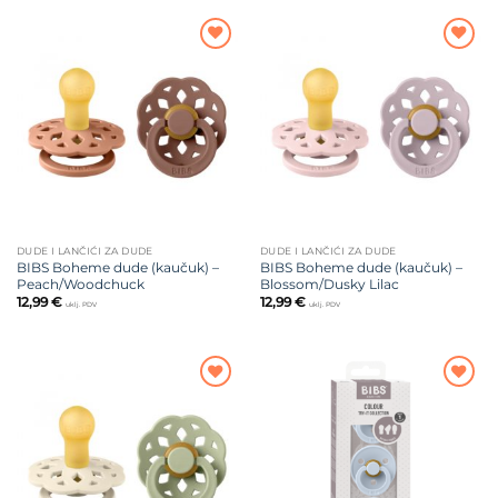
Dodajte
Dodajte
na listu
na listu
želja
želja
DUDE I LANČIĆI ZA DUDE
DUDE I LANČIĆI ZA DUDE
BIBS Boheme dude (kaučuk) –
BIBS Boheme dude (kaučuk) –
Peach/Woodchuck
Blossom/Dusky Lilac
12,99
€
12,99
€
uklj. PDV
uklj. PDV
Dodajte
Dodajte
na listu
na listu
želja
želja