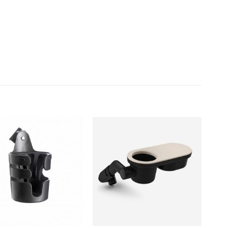
Dodajte
Dodajte
na listu
na listu
želja
želja