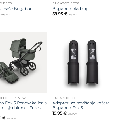
O BEE6
BUGABOO BEE6
za čaše Bugaboo
Bugaboo pladanj
€
59,95
€
uklj. PDV
uklj. PDV
Dodajte
Dodajte
na listu
na listu
želja
želja
O FOX 5 RENEW
BUGABOO FOX 5
o Fox 5 Renew kolica s
Adapteri za povišenje košare
m i sjedalom – Forest
Bugaboo Fox 5
19,95
€
uklj. PDV
00
€
uklj. PDV