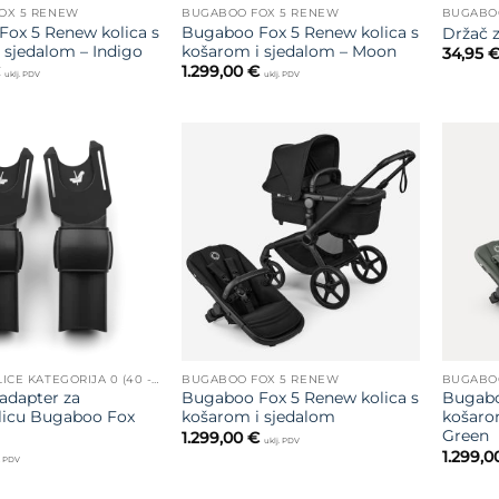
OX 5 RENEW
BUGABOO FOX 5 RENEW
BUGABO
ox 5 Renew kolica s
Bugaboo Fox 5 Renew kolica s
Držač 
 sjedalom – Indigo
košarom i sjedalom – Moon
34,95
1.299,00
€
uklj. PDV
uklj. PDV
Dodajte
Dodajte
na listu
na listu
želja
želja
AUTOSJEDALICE KATEGORIJA 0 (40 - 75 CM)
BUGABOO FOX 5 RENEW
BUGABO
adapter za
Bugaboo Fox 5 Renew kolica s
Bugabo
licu Bugaboo Fox
košarom i sjedalom
košaro
Green
1.299,00
€
uklj. PDV
1.299,
j. PDV