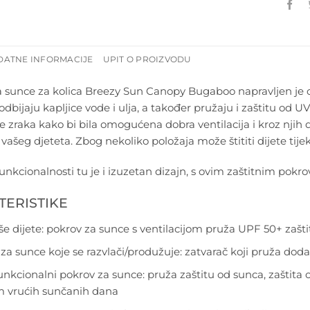
DATNE INFORMACIJE
UPIT O PROIZVODU
 sunce za kolica Breezy Sun Canopy Bugaboo napravljen je od i
 odbijaju kapljice vode i ulja, a također pružaju i zaštitu o
e zraka kako bi bila omogućena dobra ventilacija i kroz njih
ašeg djeteta. Zbog nekoliko položaja može štititi dijete tij
funkcionalnosti tu je i izuzetan dizajn, s ovim zaštitnim pokrov
TERISTIKE
vaše dijete: pokrov za sunce s ventilacijom pruža UPF 50+ zašt
o za sunce koje se razvlači/produžuje: zatvarač koji pruža dod
unkcionalni pokrov za sunce: pruža zaštitu od sunca, zaštita 
m vrućih sunčanih dana