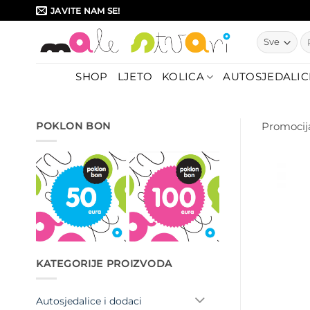
Skip
JAVITE NAM SE!
to
Pr
content
SHOP
LJETO
KOLICA
AUTOSJEDALIC
POKLON BON
Promocij
KATEGORIJE PROIZVODA
Autosjedalice i dodaci