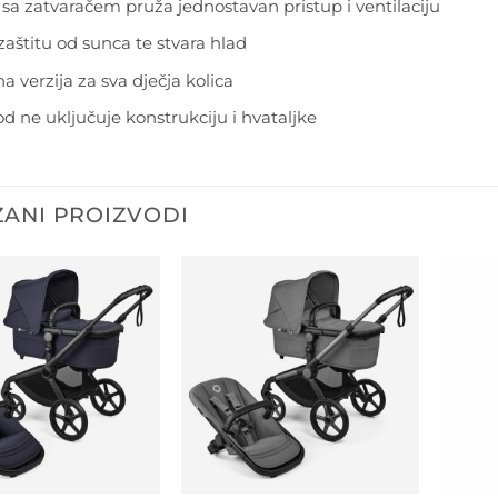
 sa zatvaračem pruža jednostavan pristup i ventilaciju
zaštitu od sunca te stvara hlad
a verzija za sva dječja kolica
od ne uključuje konstrukciju i hvataljke
ANI PROIZVODI
Dodajte
Dodajte
na listu
na listu
želja
želja