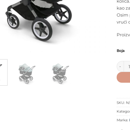
kolica
kao za
Osim p
vrući 
Proiz
Boja
Bugabo
SKU:
N
Kategor
Marka: