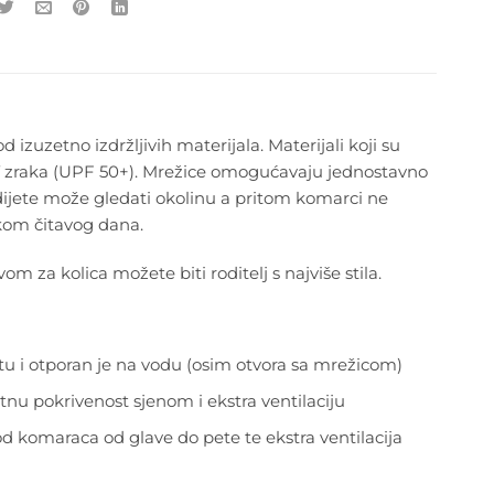
zuzetno izdržljivih materijala. Materijali koji su
d UV zraka (UPF 50+). Mrežice omogućavaju jednostavno
 dijete može gledati okolinu a pritom komarci ne
ekom čitavog dana.
om za kolica možete biti roditelj s najviše stila.
itu i otporan je na vodu (osim otvora sa mrežicom)
atnu pokrivenost sjenom i ekstra ventilaciju
od komaraca od glave do pete te ekstra ventilacija