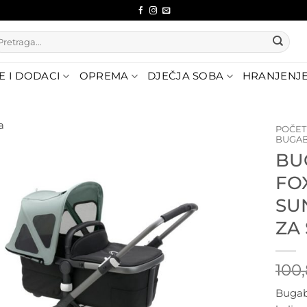
etraži:
E I DODACI
OPREMA
DJEČJA SOBA
HRANJENJ
a
POČE
BUGAB
BU
Dodajte
na listu
FO
želja
SU
ZA
100
Bugab