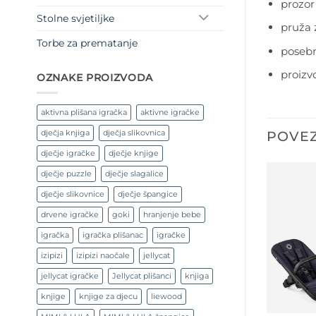
prozor
Stolne svjetiljke
pruža 
Torbe za prematanje
posebn
proizv
OZNAKE PROIZVODA
aktivna plišana igračka
aktivne igračke
dječja knjiga
dječja slikovnica
POVEZ
dječje igračke
dječje knjige
dječje puzzle
dječje slagalice
dječje slikovnice
dječje špangice
drvene igračke
goki
hranjenje bebe
igračka
igračka plišanac
igračke
izipizi
izipizi naočale
jellycat
jellycat igračke
Jellycat plišanci
knjiga
knjige
knjige za djecu
liewood