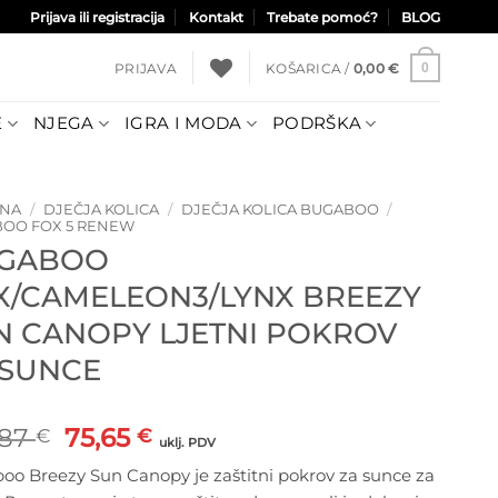
Prijava ili registracija
Kontakt
Trebate pomoć?
BLOG
PRIJAVA
KOŠARICA /
0,00
€
0
E
NJEGA
IGRA I MODA
PODRŠKA
TNA
/
DJEČJA KOLICA
/
DJEČJA KOLICA BUGABOO
/
OO FOX 5 RENEW
GABOO
X/CAMELEON3/LYNX BREEZY
N CANOPY LJETNI POKROV
 SUNCE
Izvorna
Trenutna
,87
75,65
€
€
uklj. PDV
cijena
cijena
oo Breezy Sun Canopy je zaštitni pokrov za sunce za
bila
je: