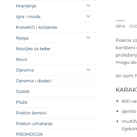
Hranjenje
Igra i moda
OPIS
DO
Krevetići i kolijevke
Njega
Pokrov za
korišteni
Nosiljke za bebe
prolaženj
Novo
mogu do v
Oprema
Ali osim 
Oprema i dodaci
KARAK
Outlet
štiti 
Plaža
sjenil
Poklon bonovi
multif
Poklon umatanje
tijeko
PROMOCIJA