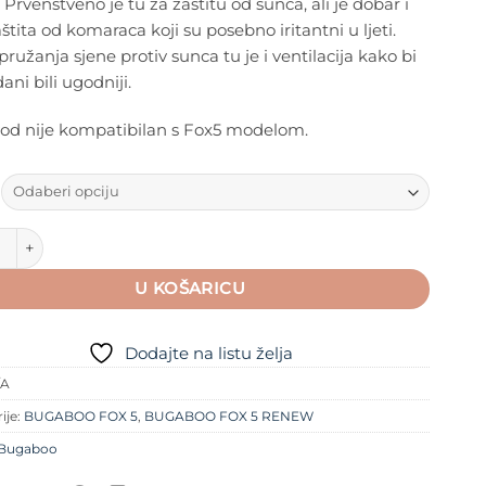
. Prvenstveno je tu za zaštitu od sunca, ali je dobar i
je:
75,65 €.
štita od komaraca koji su posebno iritantni u ljeti.
100,87 €.
ružanja sjene protiv sunca tu je i ventilacija kako bi
dani bili ugodniji.
vod nije kompatibilan s Fox5 modelom.
o Fox/Cameleon3/Lynx Breezy Sun Canopy Ljetni Pokrov za s
U KOŠARICU
Dodajte na listu želja
/A
ije:
BUGABOO FOX 5
,
BUGABOO FOX 5 RENEW
Bugaboo