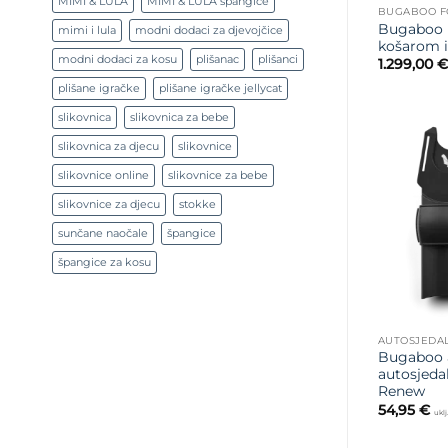
MIMI & LULA
MIMI & LULA špangice
BUGABOO F
Bugaboo F
mimi i lula
modni dodaci za djevojčice
košarom i
modni dodaci za kosu
plišanac
plišanci
1.299,00
€
plišane igračke
plišane igračke jellycat
slikovnica
slikovnica za bebe
slikovnica za djecu
slikovnice
slikovnice online
slikovnice za bebe
slikovnice za djecu
stokke
sunčane naočale
špangice
špangice za kosu
Bugaboo 
autosjeda
Renew
54,95
€
ukl