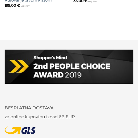
Putovanje prvom klasom
135,00
€
uklj. PDV
199,00
€
uklj. PDV
BESPLATNA DOSTAVA
za online kupovinu iznad 66 EUR