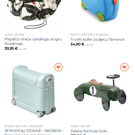
IGRA I MODA
DJEČJI KOFERI I RUKSACI
Play&Go Vreća i podloga za igru
Trunki kofer za djecu Terrance
Roadmap
54,90
€
uklj. PDV
39,95
€
uklj. PDV
Dodajte
Dodajte
na listu
na listu
želja
želja
DJEČJI KOFERI I RUKSACI
IGRA I MODA
JETKIDS by STOKKE – BEDBOX –
Zelena formula Goki