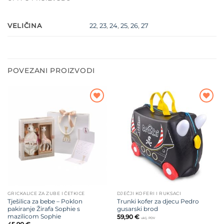
VELIČINA
22
,
23
,
24
,
25
,
26
,
27
POVEZANI PROIZVODI
Dodajte
Dodajte
na listu
na listu
želja
želja
GRICKALICE ZA ZUBE I ČETKICE
DJEČJI KOFERI I RUKSACI
Tješilica za bebe – Poklon
Trunki kofer za djecu Pedro
pakiranje Žirafa Sophie s
gusarski brod
mazilicom Sophie
59,90
€
uklj. PDV