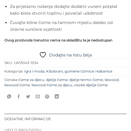
Za prijelazno nošenje dodajte dodatni vuneni potplat
kako biste stvorili toplinu i povećali udobnost
Čuvajte kišne čizme na tamnom mjestu daleko od
izravne sunčeve svjetlosti
Ovog proizvoda trenutno nema na skladištu te je nedostupan
Dodajte na listu želja
SKU:
LW13043-1534
Kategorije:
Igra i moda
,
Kišobrani, gumene čizmice i kabanice
Oznake
čizme za djecu
,
dječje čizme
,
dječje termo čizme
,
liewood
,
liewood čizme
,
liewood čizme za djecu
,
visoke dječje čizme
DODATNE INFORMACIJE
UPIT O PROIZVODU