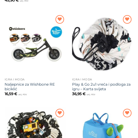
45,90
€
uklj. PDV
Dodajte
Dodajte
na listu
na listu
želja
želja
IGRA I MODA
IGRA I MODA
Naljepnice za Wishbone RE
Play & Go 2u1 vreća i podloga za
biciklić
igru – Karta svijeta
16,59
€
36,95
€
uklj. PDV
uklj. PDV
Dodajte
Dodajte
na listu
na listu
želja
želja