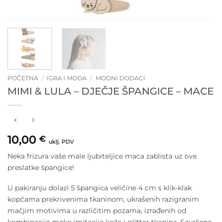
POČETNA
/
IGRA I MODA
/
MODNI DODACI
MIMI & LULA – DJEČJE ŠPANGICE – MACE
10,00
€
uklj. PDV
Neka frizura vaše male ljubiteljice maca zablista uz ove
preslatke špangice!
U pakiranju dolazi 5 špangica veličine 4 cm s klik-klak
kopčama prekrivenima tkaninom, ukrašenih razigranim
mačjim motivima u različitim pozama, izrađenih od