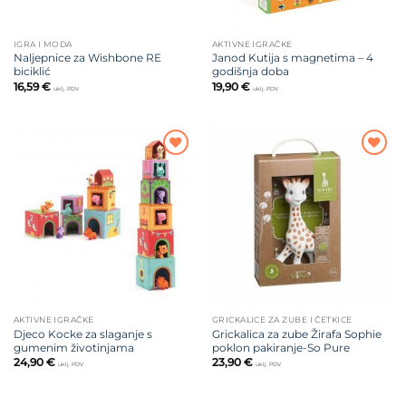
IGRA I MODA
AKTIVNE IGRAČKE
Naljepnice za Wishbone RE
Janod Kutija s magnetima – 4
biciklić
godišnja doba
16,59
€
19,90
€
uklj. PDV
uklj. PDV
Dodajte
Dodajte
na listu
na listu
želja
želja
AKTIVNE IGRAČKE
GRICKALICE ZA ZUBE I ČETKICE
Djeco Kocke za slaganje s
Grickalica za zube Žirafa Sophie
gumenim životinjama
poklon pakiranje-So Pure
24,90
€
23,90
€
uklj. PDV
uklj. PDV