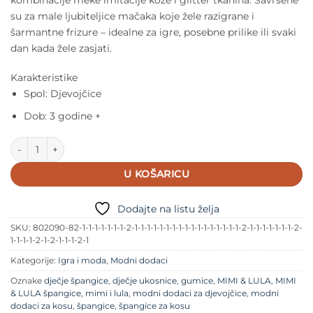
kombinacije meke imitacije kože i glitter tkanina. Savršene
su za male ljubiteljice mačaka koje žele razigrane i
šarmantne frizure – idealne za igre, posebne prilike ili svaki
dan kada žele zasjati.
Karakteristike
Spol: Djevojčice
Dob: 3 godine +
Mimi & Lula - Dječje špangice - Mace količina
U KOŠARICU
Dodajte na listu želja
SKU:
802090-82-1-1-1-1-1-1-1-2-1-1-1-1-1-1-1-1-1-1-1-1-1-1-1-1-1-2-1-1-1-1-1-1-1-2-
1-1-1-1-2-1-2-1-1-1-2-1
Kategorije:
Igra i moda
,
Modni dodaci
Oznake
dječje špangice
,
dječje ukosnice
,
gumice
,
MIMI & LULA
,
MIMI
& LULA špangice
,
mimi i lula
,
modni dodaci za djevojčice
,
modni
dodaci za kosu
,
špangice
,
špangice za kosu