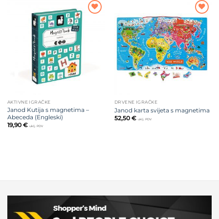
Dodajte
Dodajte
na listu
na listu
želja
želja
AKTIVNE IGRAČKE
DRVENE IGRAČKE
Janod Kutija s magnetima –
Janod karta svijeta s magnetima
Abeceda (Engleski)
52,50
€
uklj. PDV
19,90
€
uklj. PDV