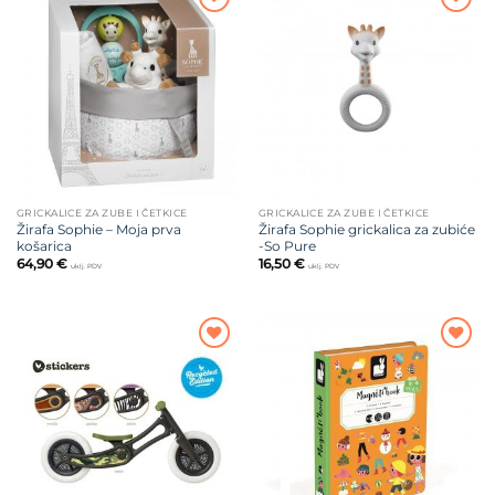
Dodajte
Dodajte
na listu
na listu
želja
želja
GRICKALICE ZA ZUBE I ČETKICE
GRICKALICE ZA ZUBE I ČETKICE
Žirafa Sophie – Moja prva
Žirafa Sophie grickalica za zubiće
košarica
-So Pure
64,90
€
16,50
€
uklj. PDV
uklj. PDV
Dodajte
Dodajte
na listu
na listu
želja
želja