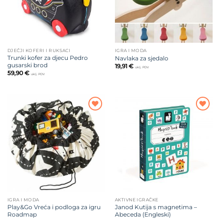
DJEČJI KOFERI I RUKSACI
IGRA I MODA
Trunki kofer za djecu Pedro
Navlaka za sjedalo
gusarski brod
19,91
€
uklj. PDV
59,90
€
uklj. PDV
Dodajte
Dodajte
na listu
na listu
želja
želja
IGRA I MODA
AKTIVNE IGRAČKE
Play&Go Vreća i podloga za igru
Janod Kutija s magnetima –
Roadmap
Abeceda (Engleski)