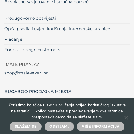
Besplatno savjetovanje i stručna pomoć
Predugovorne obavijesti
Opća pravila i uvjeti korištenja internetske stranice
Plaćanje
For our foreign customers
IMATE PITANJA?
shop@male-stvari.hr
BUGABOO PRODAJNA MJESTA
Koristimo kolačiće u svrhu pružanja boljeg korisničkog iskustva
na stranici. Ukoliko nastavite s pregledavanjem ove stranice
Visa
MasterCard
Maestro
Dinners
Credit
Cash
Bank
pretpostavit ćemo da se slažete s tim.
Club
Card
On
Trans
Delivery
Copyright 2026 ©
Male stvari
SLAŽEM SE
ODBIJAM.
VIŠE INFORMACIJA