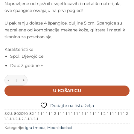
Napravljene od nježnih, svjetlucavih i metalik materijala,
ove špangice osvajaju na prvi pogled!
U pakiranju dolaze 4 špangice, duljine 5 cm. Špangice su
napraljene od kombinacija mekane kože, glittera i metalik
tkanina za poseban sjaj.
Karakteristike
Spol: Djevojčice
Dob: 3 godine +
Mimi & Lula - Dječje špangice za kosu - Bubamara i gusjenica ko
U KOŠARICU
Dodajte na listu želja
SKU:
802090-82-1-1-1-1-1-1-1-2-1-1-1-1-1-1-1-1-1-1-1-1-1-1-1-1-1-2-1-1-1-1-1-1-1-2-
1-1-1-1-2-1-2-1-1-1-2-1
Kategorije:
Igra i moda
,
Modni dodaci