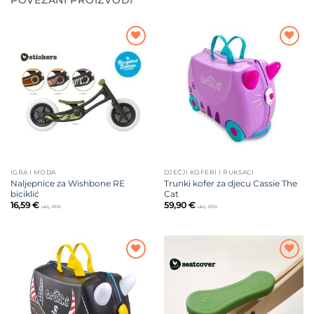
POVEZANI PROIZVODI
Dodajte
Dodajte
na listu
na listu
želja
želja
IGRA I MODA
DJEČJI KOFERI I RUKSACI
Naljepnice za Wishbone RE
Trunki kofer za djecu Cassie The
biciklić
Cat
16,59
€
59,90
€
uklj. PDV
uklj. PDV
Dodajte
Dodajte
na listu
na listu
želja
želja