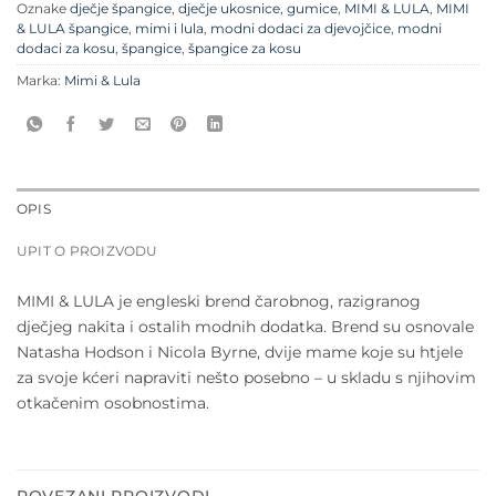
Oznake
dječje špangice
,
dječje ukosnice
,
gumice
,
MIMI & LULA
,
MIMI
& LULA špangice
,
mimi i lula
,
modni dodaci za djevojčice
,
modni
dodaci za kosu
,
špangice
,
špangice za kosu
Marka:
Mimi & Lula
OPIS
UPIT O PROIZVODU
MIMI & LULA je engleski brend čarobnog, razigranog
dječjeg nakita i ostalih modnih dodatka. Brend su osnovale
Natasha Hodson i Nicola Byrne, dvije mame koje su htjele
za svoje kćeri napraviti nešto posebno – u skladu s njihovim
otkačenim osobnostima.