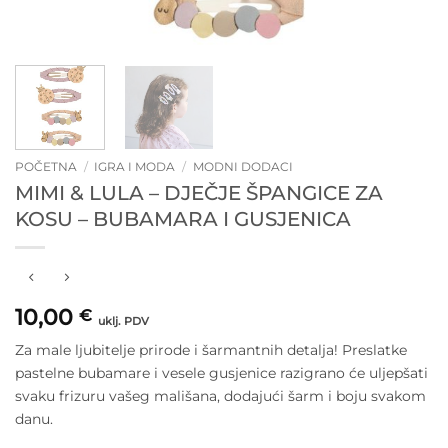
POČETNA
/
IGRA I MODA
/
MODNI DODACI
MIMI & LULA – DJEČJE ŠPANGICE ZA
KOSU – BUBAMARA I GUSJENICA
10,00
€
uklj. PDV
Za male ljubitelje prirode i šarmantnih detalja! Preslatke
pastelne bubamare i vesele gusjenice razigrano će uljepšati
svaku frizuru vašeg mališana, dodajući šarm i boju svakom
danu.