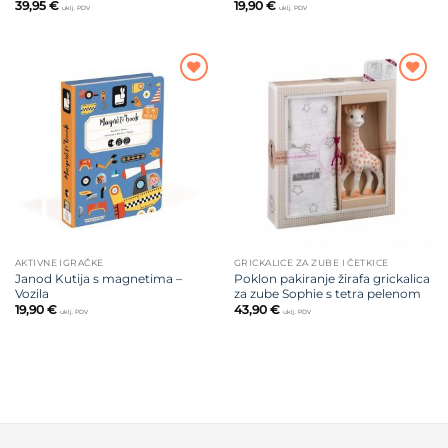
39,95
€
19,90
€
uklj. PDV
uklj. PDV
Dodajte
Dodajte
na listu
na listu
želja
želja
AKTIVNE IGRAČKE
GRICKALICE ZA ZUBE I ČETKICE
Janod Kutija s magnetima –
Poklon pakiranje žirafa grickalica
Vozila
za zube Sophie s tetra pelenom
19,90
€
43,90
€
uklj. PDV
uklj. PDV