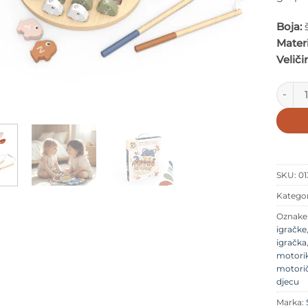
Boja:
š
Materi
Veliči
Speedy
SKU:
01
Kategor
Oznak
igračke
igračka
motori
motorič
djecu
Marka: