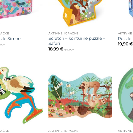
RAČKE
AKTIVNE IGRAČKE
AKTIVNE
Scratch – konturne puzzle –
zle Sirene
Puzzle 
Safari
19,90
€
. PDV
18,99
€
uklj. PDV
Dodajte
Dodajte
na listu
na listu
želja
želja
RAČKE
AKTIVNE IGRAČKE
AKTIVNE