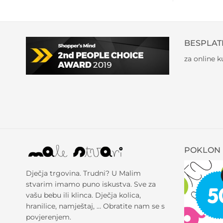
BESPLAT
za online 
POKLON 
Dječja trgovina. Trudni? U Malim
stvarim imamo puno iskustva. Sve za
vašu bebu ili klinca. Dječja kolica,
hranilice, namještaj, … Obratite nam se s
povjerenjem.