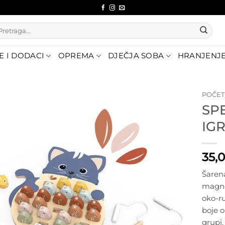
etraži:
E I DODACI
OPREMA
DJEČJA SOBA
HRANJENJ
POČE
SP
Dodajte
IG
na listu
želja
35,
Šarena
magnet
oko-ru
boje o
grupi.