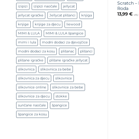
Scratch –
izipizi
izipizi naočale
jellycat
Roda
13,99
€
jellycat igračke
Jellycat plišanci
knjiga
uklj
knjige
knjige za djecu
liewood
MIMI & LULA
MIMI & LULA špangice
mimi i lula
modni dodaci za djevojčice
modni dodaci za kosu
plišanac
plišanci
plišane igračke
plišane igračke jellycat
slikovnica
slikovnica za bebe
slikovnica za djecu
slikovnice
slikovnice online
slikovnice za bebe
slikovnice za djecu
stokke
sunčane naočale
špangice
špangice za kosu