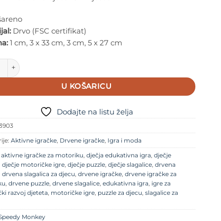
areno
jal:
Drvo (FSC certifikat)
na:
1 cm, 3 x 33 cm, 3 cm, 5 x 27 cm
 Monkey - Drvena igra Fishing Alphabet količina
U KOŠARICU
Dodajte na listu želja
3903
ije:
Aktivne igračke
,
Drvene igračke
,
Igra i moda
e
aktivne igračke za motoriku
,
dječja edukativna igra
,
dječje
,
dječje motoričke igre
,
dječje puzzle
,
dječje slagalice
,
drvena
,
drvena slagalica za djecu
,
drvene igračke
,
drvene igračke za
ku
,
drvene puzzle
,
drvene slagalice
,
edukativna igra
,
igre za
ki razvoj djeteta
,
motoričke igre
,
puzzle za djecu
,
slagalice za
Speedy Monkey