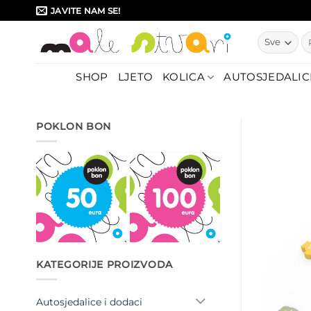
Skip
JAVITE NAM SE!
to
Pr
content
SHOP
LJETO
KOLICA
AUTOSJEDALIC
POKLON BON
KATEGORIJE PROIZVODA
Autosjedalice i dodaci