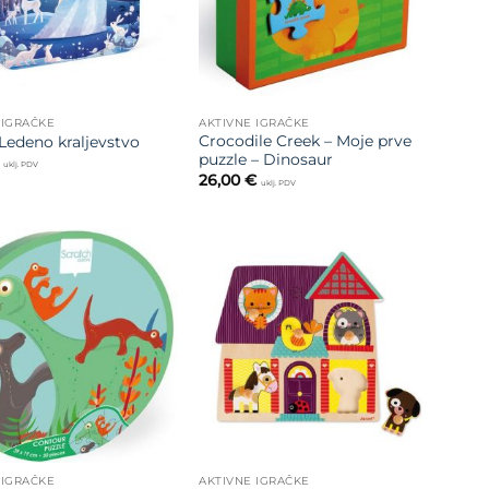
 IGRAČKE
AKTIVNE IGRAČKE
Crocodile Creek – Moje prve
Ledeno kraljevstvo
puzzle – Dinosaur
uklj. PDV
26,00
€
uklj. PDV
Dodajte
Dodajte
na listu
na listu
želja
želja
 IGRAČKE
AKTIVNE IGRAČKE