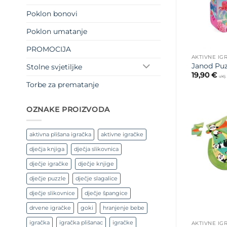
Poklon bonovi
Poklon umatanje
PROMOCIJA
AKTIVNE IG
Janod Puz
Stolne svjetiljke
19,90
€
uklj
Torbe za prematanje
OZNAKE PROIZVODA
aktivna plišana igračka
aktivne igračke
dječja knjiga
dječja slikovnica
dječje igračke
dječje knjige
dječje puzzle
dječje slagalice
dječje slikovnice
dječje špangice
drvene igračke
goki
hranjenje bebe
igračka
igračka plišanac
igračke
AKTIVNE IG