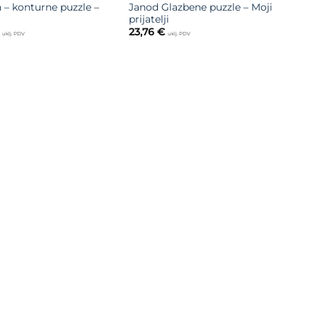
 – konturne puzzle –
Janod Glazbene puzzle – Moji
prijatelji
23,76
€
uklj. PDV
uklj. PDV