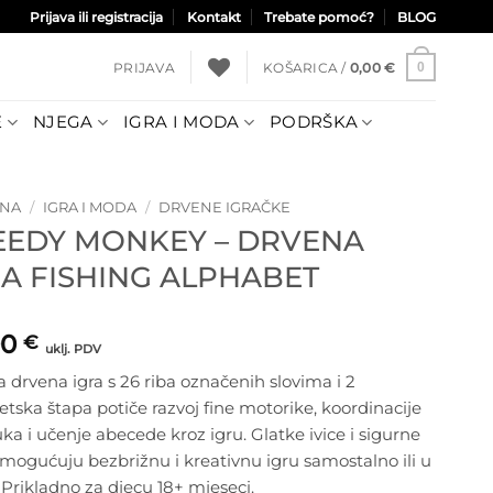
Prijava ili registracija
Kontakt
Trebate pomoć?
BLOG
PRIJAVA
KOŠARICA /
0,00
€
0
E
NJEGA
IGRA I MODA
PODRŠKA
TNA
/
IGRA I MODA
/
DRVENE IGRAČKE
EEDY MONKEY – DRVENA
RA FISHING ALPHABET
00
€
uklj. PDV
 drvena igra s 26 riba označenih slovima i 2
ska štapa potiče razvoj fine motorike, koordinacije
ka i učenje abecede kroz igru. Glatke ivice i sigurne
mogućuju bezbrižnu i kreativnu igru samostalno ili u
 Prikladno za djecu 18+ mjeseci.