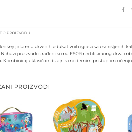
T O PROIZVODU
nkey je brend drvenih edukativnih igračaka osmišljenih kak
. Njihovi proizvodi izrađeni su od FSC® certificiranog drva i 
. Kombiniraju klasičan dizajn s modernim pristupom učenju 
ANI PROIZVODI
Dodajte
Dodajte
na listu
na listu
želja
želja