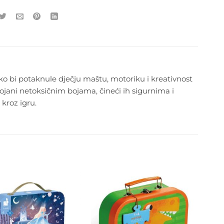
o bi potaknule dječju maštu, motoriku i kreativnost
obojani netoksičnim bojama, čineći ih sigurnima i
kroz igru.
Dodajte
Dodajte
na listu
na listu
želja
želja