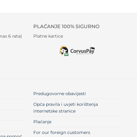
PLAĆANJE 100% SIGURNO
ax 6 rata)
Platne kartice
Predugovorne obavijesti
Opća pravila i uvjeti korištenja
internetske stranice
Plaćanje
For our foreign customers
učna pomoć