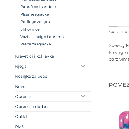
Papučice i sandale
Plišane igračke
Podloge za igru
Slikovnice
OPIS
UPI
Vozila, kacige i oprema
Vreće za igračke
Speedy Mo
kroz igru
Krevetići i kolijevke
održivima
Njega
Nosiljke za bebe
POVEZ
Novo
Oprema
Oprema i dodaci
Outlet
Plaža