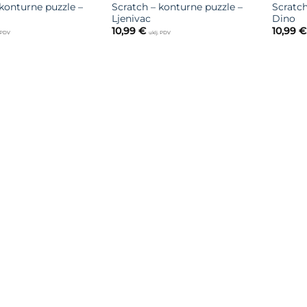
 konturne puzzle –
Scratch – konturne puzzle –
Scratch
Ljenivac
Dino
10,99
€
10,99
€
. PDV
uklj. PDV