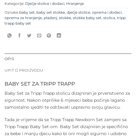
Kategorije:
Dječje stolice i dodaci
,
Hranjenje
Oznake
baby set
,
baby set stokke
,
dječje stolice
,
oprema i dodaci
,
oprema za hranjenje
,
pladanj
,
stokke
,
stokke baby set
,
stolica
,
tripp
trapp baby set
OPIS
UPIT O PROIZVODU
BABY SET ZA TRIPP TRAPP
Baby Set za Tripp Trapp stolicu dizajniran je prvenstveno za
sigurnost. Nakon otprilike 6 mjeseci beba počinje lagano
samostalno sjediti te održavati uspravno svoju glavicu.
Tada je vrijeme da se Tripp Trapp Newborn Set zamjeni sa
Tripp Trapp Baby Set-om. Baby Set dizajniran je specifično
za bebe i manju djecu kako bi oni mogli sigurno i udobno