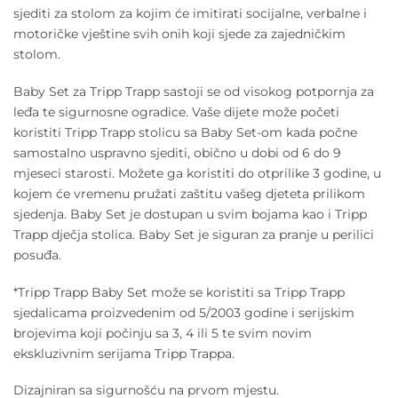
sjediti za stolom za kojim će imitirati socijalne, verbalne i
motoričke vještine svih onih koji sjede za zajedničkim
stolom.
Baby Set za Tripp Trapp sastoji se od visokog potpornja za
leđa te sigurnosne ogradice. Vaše dijete može početi
koristiti Tripp Trapp stolicu sa Baby Set-om kada počne
samostalno uspravno sjediti, obično u dobi od 6 do 9
mjeseci starosti. Možete ga koristiti do otprilike 3 godine, u
kojem će vremenu pružati zaštitu vašeg djeteta prilikom
sjedenja. Baby Set je dostupan u svim bojama kao i Tripp
Trapp dječja stolica. Baby Set je siguran za pranje u perilici
posuđa.
*Tripp Trapp Baby Set može se koristiti sa Tripp Trapp
sjedalicama proizvedenim od 5/2003 godine i serijskim
brojevima koji počinju sa 3, 4 ili 5 te svim novim
ekskluzivnim serijama Tripp Trappa.
Dizajniran sa sigurnošću na prvom mjestu.