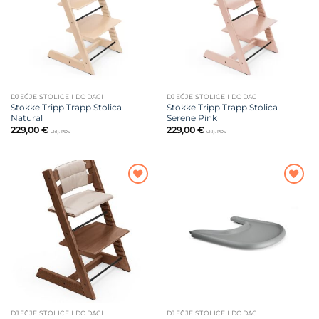
DJEČJE STOLICE I DODACI
DJEČJE STOLICE I DODACI
Stokke Tripp Trapp Stolica
Stokke Tripp Trapp Stolica
Natural
Serene Pink
229,00
€
229,00
€
uklj. PDV
uklj. PDV
Dodajte
Dodajte
na listu
na listu
želja
želja
DJEČJE STOLICE I DODACI
DJEČJE STOLICE I DODACI