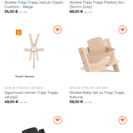
Stokke Tripp Trapp Jastuk Classic
Stokke Tripp Trapp Pladanj Sivi
Cushion – Beige
(Storm Grey)
55,00
€
69,00
€
uklj. PDV
uklj. PDV
Dodajte
Dodajte
na listu
na listu
želja
želja
DJEČJE STOLICE I DODACI
DJEČJE STOLICE I DODACI
Sigurnosni remen Tripp Trapp-
Stokke Baby Set za Tripp Trapp
verzija2
Natural
49,00
€
59,00
€
uklj. PDV
uklj. PDV
Dodajte
Dodajte
na listu
na listu