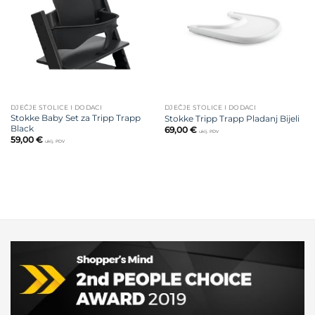
želja
želja
DJEČJE STOLICE I DODACI
DJEČJE STOLICE I DODACI
Stokke Baby Set za Tripp Trapp
Stokke Tripp Trapp Pladanj Bijeli
Black
69,00
€
uklj. PDV
59,00
€
uklj. PDV