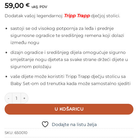
59,00
€
uklj. PDV
Dodatak vašoj legendarnoj
Tripp Trapp
dječjoj stolici.
sastoji se od visokog potpornja za leđa i prednje
sigurnosne ogradice te središnjeg remena koji dolazi
između nogu
dizajn ogradice i središnjeg dijela omogućuje sigurno
smještanje nogu djeteta sa svake strane držeći dijete u
sigurnom položaju
vaše dijete može koristiti Tripp Trapp dječju stolicu sa
Baby Set-om od trenutka kada može samostalno sjediti
Stokke Baby Set za Tripp Trapp Heather Mauve količina
U KOŠARICU
Dodajte na listu želja
SKU:
650010