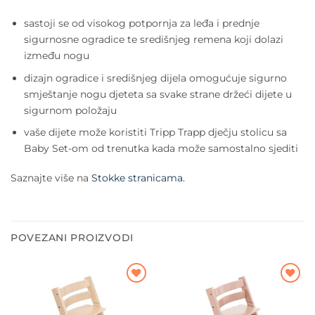
sastoji se od visokog potpornja za leđa i prednje
sigurnosne ogradice te središnjeg remena koji dolazi
između nogu
dizajn ogradice i središnjeg dijela omogućuje sigurno
smještanje nogu djeteta sa svake strane držeći dijete u
sigurnom položaju
vaše dijete može koristiti Tripp Trapp dječju stolicu sa
Baby Set-om od trenutka kada može samostalno sjediti
Saznajte više na
Stokke stranicama.
POVEZANI PROIZVODI
Dodajte
Dodajte
na listu
na listu
želja
želja