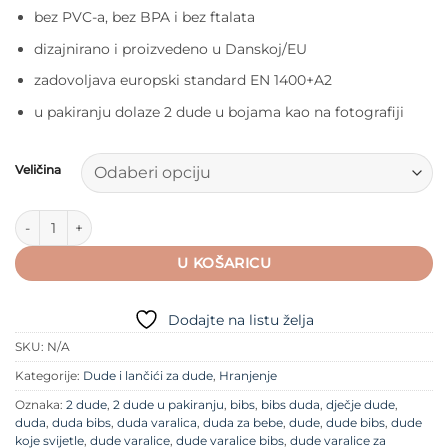
bez PVC-a, bez BPA i bez ftalata
dizajnirano i proizvedeno u Danskoj/EU
zadovoljava europski standard EN 1400+A2
u pakiranju dolaze 2 dude u bojama kao na fotografiji
Veličina
BIBS Boheme dude (kaučuk) – Peach/Woodchuck količina
U KOŠARICU
Dodajte na listu želja
SKU:
N/A
Kategorije:
Dude i lančići za dude
,
Hranjenje
Oznaka:
2 dude
,
2 dude u pakiranju
,
bibs
,
bibs duda
,
dječje dude
,
duda
,
duda bibs
,
duda varalica
,
duda za bebe
,
dude
,
dude bibs
,
dude
koje svijetle
,
dude varalice
,
dude varalice bibs
,
dude varalice za