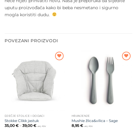
neće htjeti prihvatiti novu. Naša je preporuka da slijedite
uputu proizvođača kako bi beba nesmetano i sigurno
mogla koristiti dudu.
POVEZANI PROIZVODI
Dodajte
Dodajte
na listu
na listu
želja
želja
DJEČJE STOLICE I DODACI
HRANJENJE
Stokke Clikk jastuk
Mushie žlica&vilica – Sage
Raspon
35,00
€
–
39,00
€
8,95
€
uklj. PDV
uklj. PDV
cijena:
od
35,00 €