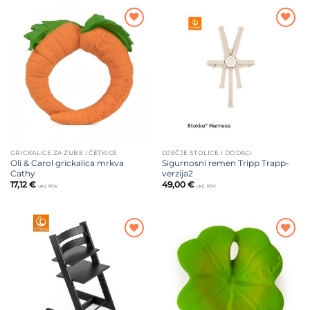
do
39,00 €
Dodajte
Dodajte
na listu
na listu
želja
želja
GRICKALICE ZA ZUBE I ČETKICE
DJEČJE STOLICE I DODACI
Oli & Carol grickalica mrkva
Sigurnosni remen Tripp Trapp-
Cathy
verzija2
17,12
€
49,00
€
uklj. PDV
uklj. PDV
Dodajte
Dodajte
na listu
na listu
želja
želja