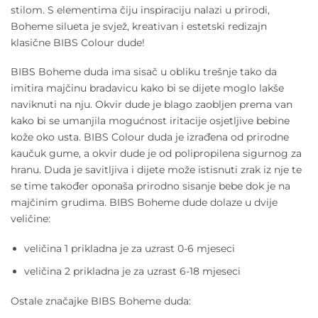
stilom. S elementima čiju inspiraciju nalazi u prirodi,
Boheme silueta je svjež, kreativan i estetski redizajn
klasične BIBS Colour dude!
BIBS Boheme duda ima sisač u obliku trešnje tako da
imitira majčinu bradavicu kako bi se dijete moglo lakše
naviknuti na nju. Okvir dude je blago zaobljen prema van
kako bi se umanjila mogućnost iritacije osjetljive bebine
kože oko usta. BIBS Colour duda je izrađena od prirodne
kaučuk gume, a okvir dude je od polipropilena sigurnog za
hranu. Duda je savitljiva i dijete može istisnuti zrak iz nje te
se time također oponaša prirodno sisanje bebe dok je na
majčinim grudima. BIBS Boheme dude dolaze u dvije
veličine:
veličina 1 prikladna je za uzrast 0-6 mjeseci
veličina 2 prikladna je za uzrast 6-18 mjeseci
Ostale značajke BIBS Boheme duda: