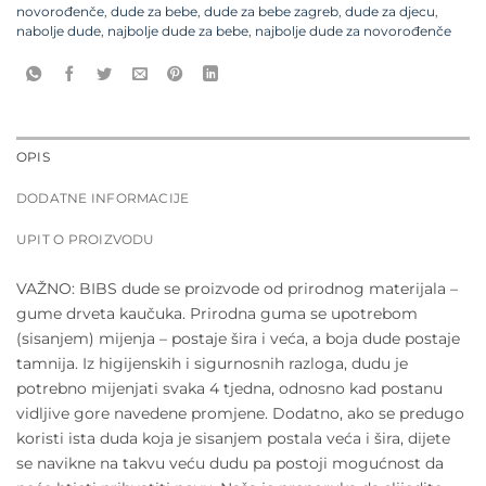
novorođenče
,
dude za bebe
,
dude za bebe zagreb
,
dude za djecu
,
nabolje dude
,
najbolje dude za bebe
,
najbolje dude za novorođenče
OPIS
DODATNE INFORMACIJE
UPIT O PROIZVODU
VAŽNO: BIBS dude se proizvode od prirodnog materijala –
gume drveta kaučuka. Prirodna guma se upotrebom
(sisanjem) mijenja – postaje šira i veća, a boja dude postaje
tamnija. Iz higijenskih i sigurnosnih razloga, dudu je
potrebno mijenjati svaka 4 tjedna, odnosno kad postanu
vidljive gore navedene promjene. Dodatno, ako se predugo
koristi ista duda koja je sisanjem postala veća i šira, dijete
se navikne na takvu veću dudu pa postoji mogućnost da