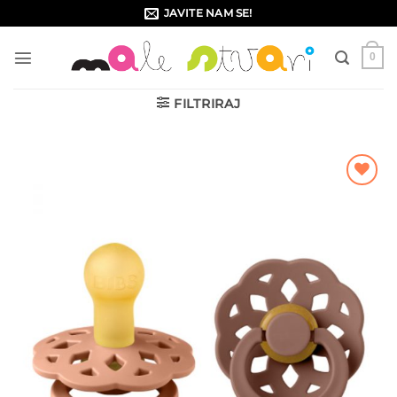
Skip
JAVITE NAM SE!
to
content
0
FILTRIRAJ
Dodajte
na listu
želja