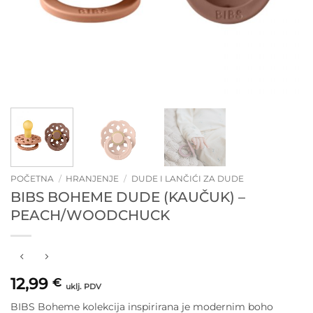
POČETNA
/
HRANJENJE
/
DUDE I LANČIĆI ZA DUDE
BIBS BOHEME DUDE (KAUČUK) –
PEACH/WOODCHUCK
12,99
€
uklj. PDV
BIBS Boheme kolekcija inspirirana je modernim boho