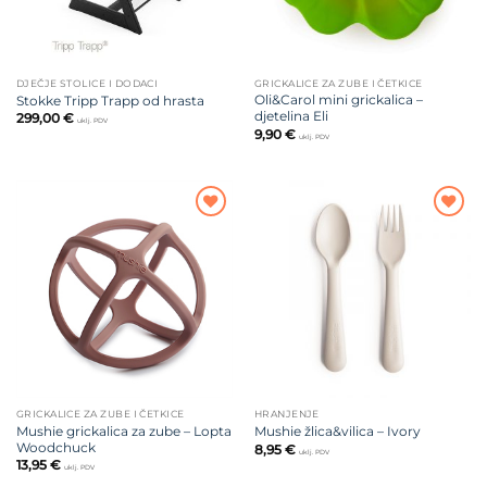
DJEČJE STOLICE I DODACI
GRICKALICE ZA ZUBE I ČETKICE
Oli&Carol mini grickalica –
Stokke Tripp Trapp od hrasta
djetelina Eli
299,00
€
uklj. PDV
9,90
€
uklj. PDV
Dodajte
Dodajte
na listu
na listu
želja
želja
GRICKALICE ZA ZUBE I ČETKICE
HRANJENJE
Mushie grickalica za zube – Lopta
Mushie žlica&vilica – Ivory
Woodchuck
8,95
€
uklj. PDV
13,95
€
uklj. PDV