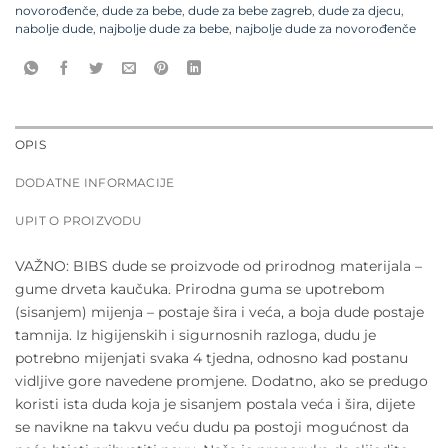
novorođenče
,
dude za bebe
,
dude za bebe zagreb
,
dude za djecu
,
nabolje dude
,
najbolje dude za bebe
,
najbolje dude za novorođenče
OPIS
DODATNE INFORMACIJE
UPIT O PROIZVODU
VAŽNO: BIBS dude se proizvode od prirodnog materijala –
gume drveta kaučuka. Prirodna guma se upotrebom
(sisanjem) mijenja – postaje šira i veća, a boja dude postaje
tamnija. Iz higijenskih i sigurnosnih razloga, dudu je
potrebno mijenjati svaka 4 tjedna, odnosno kad postanu
vidljive gore navedene promjene. Dodatno, ako se predugo
koristi ista duda koja je sisanjem postala veća i šira, dijete
se navikne na takvu veću dudu pa postoji mogućnost da