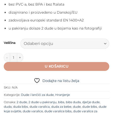
bez PVC-a, bez BPA i bez ftalata
dizajnirano i proizvedeno u Danskoj/EU
zadovoljava europski standard EN 1400+A2
u pakiranju dolaze 2 dude u bojama kao na fotografiji
Veličina
BIBS Boheme dude (kaučuk) – Blossom/Dusky Lilac količina
U KOŠARICU
Dodajte na listu želja
SKU:
N/A
Kategorije:
Dude i lančići za dude
,
Hranjenje
Oznaka:
2 dude
,
2 dude u pakiranju
,
bibs
,
bibs duda
,
dječje dude
,
duda
,
duda bibs
,
duda varalica
,
duda za bebe
,
dude
,
dude bibs
,
dude
koje svijetle
,
dude varalice
,
dude varalice bibs
,
dude varalice za