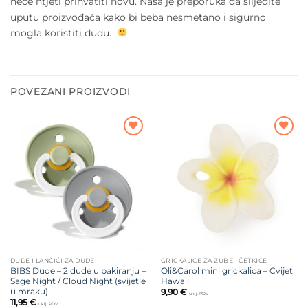
neće htjeti prihvatiti novu. Naša je preporuka da slijedite
uputu proizvođača kako bi beba nesmetano i sigurno
mogla koristiti dudu.
POVEZANI PROIZVODI
Dodajte
Dodajte
na listu
na listu
želja
želja
DUDE I LANČIĆI ZA DUDE
GRICKALICE ZA ZUBE I ČETKICE
BIBS Dude – 2 dude u pakiranju –
Oli&Carol mini grickalica – Cvijet
Sage Night / Cloud Night (svijetle
Hawaii
u mraku)
9,90
€
uklj. PDV
11,95
€
uklj. PDV