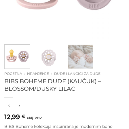
POČETNA
/
HRANJENJE
/
DUDE I LANČIĆI ZA DUDE
BIBS BOHEME DUDE (KAUČUK) –
BLOSSOM/DUSKY LILAC
12,99
€
uklj. PDV
BIBS Boheme kolekcija inspirirana je modernim boho