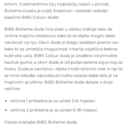
stilom. S elementima čiju inspiraciju nalazi u prirodi,
Boheme silueta je svjež, kreativan i estetski redizajn
klasične BIBS Colour dude!
BIBS Boheme duda ima sisač u obliku trešnje tako da
imitira majčinu bradavicu kako bi se dijete moglo lakše
naviknuti na nju. Okvir dude je blago zaobljen prema van
kako bi se umanjila mogućnost iritacije osjetljive bebine
kože oko usta. BIBS Colour duda je izrađena od prirodne
kaučuk gume, a okvir dude je od polipropilena sigurnog za
hranu. Duda je savitljiva i dijete može istisnuti zrak iz nje te
se time također oponaša prirodno sisanje bebe dok je na
majčinim grudima. BIBS Boheme dude dolaze u dvije
veličine:
veličina 1 prikladna je za uzrast 0-6 mjeseci
veličina 2 prikladna je za uzrast 6-18 mjeseci
Ostale značajke BIBS Boheme duda: