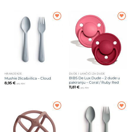
Dodajte
Dodajte
na listu
na listu
želja
želja
HRANJENJE
DUDE I LANČIĆI ZA DUDE
BIBS De Lux Dude – 2 dude u
Mushie žlica&vilica – Cloud
pakiranju – Coral / Ruby Red
8,95
€
uklj. PDV
11,81
€
uklj. PDV
Dodajte
Dodajte
na listu
na listu
želja
želja