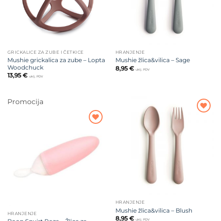
GRICKALICE ZA ZUBE I ČETKICE
HRANJENJE
Mushie grickalica za zube – Lopta
Mushie žlica&vilica – Sage
Woodchuck
8,95
€
uklj. PDV
13,95
€
uklj. PDV
Promocija
Dodajte
na listu
Dodajte
želja
na listu
želja
HRANJENJE
Mushie žlica&vilica – Blush
HRANJENJE
8,95
€
uklj. PDV