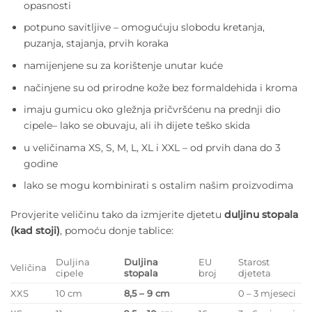
opasnosti
potpuno savitljive – omogućuju slobodu kretanja,
puzanja, stajanja, prvih koraka
namijenjene su za korištenje unutar kuće
načinjene su od prirodne kože bez formaldehida i kroma
imaju gumicu oko gležnja pričvršćenu na prednji dio
cipele– lako se obuvaju, ali ih dijete teško skida
u veličinama XS, S, M, L, XL i XXL – od prvih dana do 3
godine
lako se mogu kombinirati s ostalim našim proizvodima
Provjerite veličinu tako da izmjerite djetetu
duljinu stopala
(kad stoji)
, pomoću donje tablice:
Duljina
Duljina
EU
Starost
Veličina
cipele
stopala
broj
djeteta
XXS
10 cm
8,5 – 9 cm
0 – 3 mjeseci