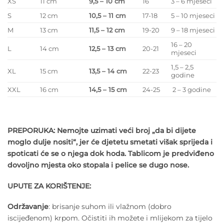
XS
11 cm
9,5 – 10 cm
16
3 – 6 mjeseci
S
12 cm
10,5 – 11 cm
17-18
5 – 10 mjeseci
M
13 cm
11,5 – 12 cm
19-20
9 – 18 mjeseci
16 – 20
L
14 cm
12,5 – 13 cm
20-21
mjeseci
1,5 – 2,5
XL
15 cm
13,5 – 14 cm
22-23
godine
XXL
16 cm
14,5 – 15 cm
24-25
2 – 3 godine
PREPORUKA: Nemojte uzimati veći broj „da bi dijete
moglo dulje nositi“, jer će djetetu smetati višak sprijeda i
spoticati će se o njega dok hoda. Tablicom je predviđeno
dovoljno mjesta oko stopala i pelice se dugo nose.
UPUTE ZA KORIŠTENJE:
Održavanje
: brisanje suhom ili vlažnom (dobro
iscijeđenom) krpom. Očistiti ih možete i mlijekom za tijelo