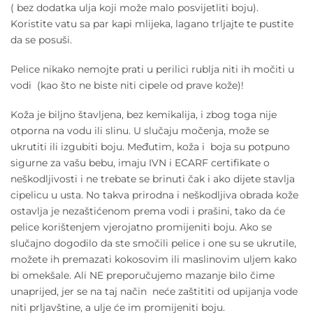
( bez dodatka ulja koji može malo posvijetliti boju).
Koristite vatu sa par kapi mlijeka, lagano trljajte te pustite
da se posuši.
Pelice nikako nemojte prati u perilici rublja niti ih močiti u
vodi (kao što ne biste niti cipele od prave kože)!
Koža je biljno štavljena, bez kemikalija, i zbog toga nije
otporna na vodu ili slinu. U slučaju močenja, može se
ukrutiti ili izgubiti boju. Međutim, koža i boja su potpuno
sigurne za vašu bebu, imaju IVN i ECARF certifikate o
neškodljivosti i ne trebate se brinuti čak i ako dijete stavlja
cipelicu u usta. No takva prirodna i neškodljiva obrada kože
ostavlja je nezaštićenom prema vodi i prašini, tako da će
pelice korištenjem vjerojatno promijeniti boju. Ako se
slučajno dogodilo da ste smočili pelice i one su se ukrutile,
možete ih premazati kokosovim ili maslinovim uljem kako
bi omekšale. Ali NE preporučujemo mazanje bilo čime
unaprijed, jer se na taj način neće zaštititi od upijanja vode
niti prljavštine, a ulje će im promijeniti boju.