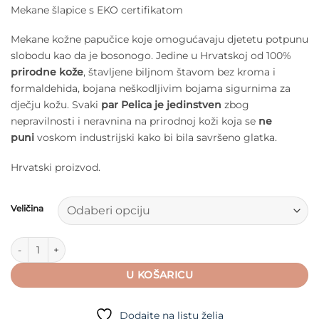
cijena
cijena
Mekane šlapice s EKO certifikatom
bila
je:
je:
29,22 €.
Mekane kožne papučice koje omogućavaju djetetu potpunu
34,38 €.
slobodu kao da je bosonogo. Jedine u Hrvatskoj od 100%
prirodne kože
, štavljene biljnom štavom bez kroma i
formaldehida, bojana neškodljivim bojama sigurnima za
dječju kožu. Svaki
par Pelica je jedinstven
zbog
nepravilnosti i neravnina na prirodnoj koži koja se
ne
puni
voskom industrijski kako bi bila savršeno glatka.
Hrvatski proizvod.
Veličina
Baobaby Pelice - Pirouette powder količina
U KOŠARICU
Dodajte na listu želja