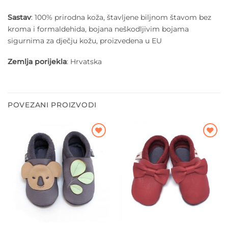
Sastav
: 100% prirodna koža, štavljene biljnom štavom bez
kroma i formaldehida, bojana neškodljivim bojama
sigurnima za dječju kožu, proizvedena u EU
Zemlja porijekla
: Hrvatska
POVEZANI PROIZVODI
Dodajte
Dodajte
na listu
na listu
želja
želja