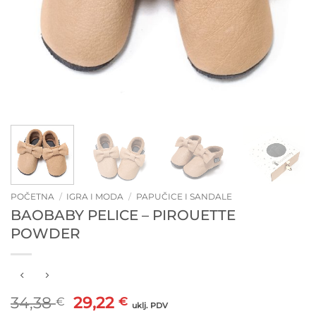
POČETNA
/
IGRA I MODA
/
PAPUČICE I SANDALE
BAOBABY PELICE – PIROUETTE
POWDER
Izvorna
Trenutna
34,38
29,22
€
€
uklj. PDV