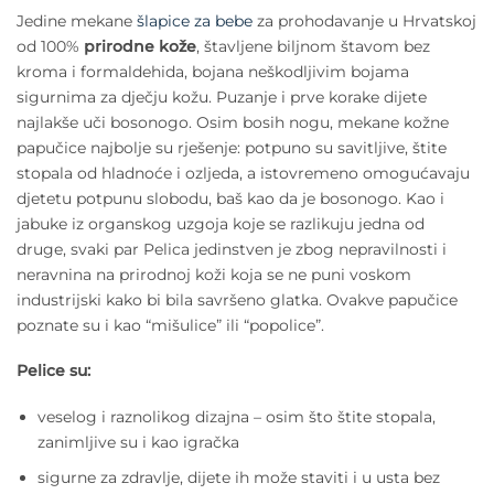
Jedine mekane
šlapice za bebe
za prohodavanje u Hrvatskoj
od 100%
prirodne kože
, štavljene biljnom štavom bez
kroma i formaldehida, bojana neškodljivim bojama
sigurnima za dječju kožu. Puzanje i prve korake dijete
najlakše uči bosonogo. Osim bosih nogu, mekane kožne
papučice najbolje su rješenje: potpuno su savitljive, štite
stopala od hladnoće i ozljeda, a istovremeno omogućavaju
djetetu potpunu slobodu, baš kao da je bosonogo. Kao i
jabuke iz organskog uzgoja koje se razlikuju jedna od
druge, svaki par Pelica jedinstven je zbog nepravilnosti i
neravnina na prirodnoj koži koja se ne puni voskom
industrijski kako bi bila savršeno glatka. Ovakve papučice
poznate su i kao “mišulice” ili “popolice”.
Pelice su:
veselog i raznolikog dizajna – osim što štite stopala,
zanimljive su i kao igračka
sigurne za zdravlje, dijete ih može staviti i u usta bez