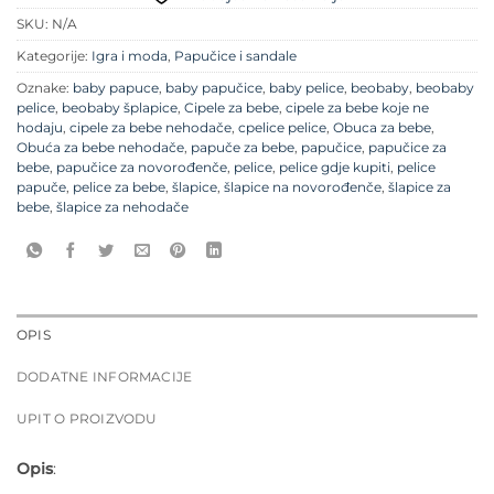
SKU:
N/A
Kategorije:
Igra i moda
,
Papučice i sandale
Oznake:
baby papuce
,
baby papučice
,
baby pelice
,
beobaby
,
beobaby
pelice
,
beobaby šplapice
,
Cipele za bebe
,
cipele za bebe koje ne
hodaju
,
cipele za bebe nehodače
,
cpelice pelice
,
Obuca za bebe
,
Obuća za bebe nehodače
,
papuče za bebe
,
papučice
,
papučice za
bebe
,
papučice za novorođenče
,
pelice
,
pelice gdje kupiti
,
pelice
papuče
,
pelice za bebe
,
šlapice
,
šlapice na novorođenče
,
šlapice za
bebe
,
šlapice za nehodače
OPIS
DODATNE INFORMACIJE
UPIT O PROIZVODU
Opis
: