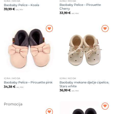
IGRA I MODA
IGRA I MODA
Baobaby Pelice – Pirouette
Baobaby Pelice – Koala
Cherry
39,99
€
uklj. PDV
33,99
€
uklj. PDV
Dodajte
Dodajte
na listu
na listu
želja
želja
IGRA I MODA
IGRA I MODA
Baobaby mekane dječje cipelice,
Baobaby Pelice – Pirouette pink
Stars white
34,38
€
uklj. PDV
36,99
€
uklj. PDV
Promocija
Dodajte