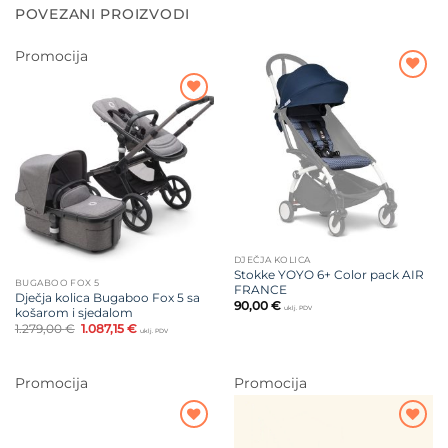
POVEZANI PROIZVODI
Promocija
Dodajte
na listu
Dodajte
želja
na listu
želja
DJEČJA KOLICA
Stokke YOYO 6+ Color pack AIR
BUGABOO FOX 5
FRANCE
Dječja kolica Bugaboo Fox 5 sa
90,00
€
uklj. PDV
košarom i sjedalom
Izvorna
Trenutna
1.279,00
€
1.087,15
€
uklj. PDV
cijena
cijena
bila
je:
je:
1.087,15 €.
1.279,00 €.
Promocija
Promocija
Dodajte
Dodajte