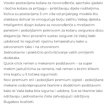
Visoko postavljena košara za novorođenče, sportsko sjedalo
i bočna košara za prtljagu – približavaju dijete roditeljima.
Kolica su postavljena 3 cm više od prijašnjeg modela što
olakšava dohvat te omogućuje bolju zaštitu Vašeg djeteta.
Inteligentni dizajn košare za novorođenče s mrežastim
panelom i poboljšanim pokrovom za košaru osigurava dozu
elegancije. Novi prozračni sustav osigurat će Vašoj bebi
udobnost te regulirati njezinu temperaturu kako u
zatvorenom tako i na otvorenom.
Jednostavno i praktično pričvršćivanje vaših omiljenih
dodataka.
Quick-click remen s mekanom podstavom – sa super
mekim jastučićima za ramena, naš remen s brzim klikom
ima kopču u 5 točaka sigurnosti.
Novi premium stil i poboljšani premium izgled – poboljšane
mekane vodonepropusne tkanine s dodatnom podstavom
kako bi Vaša beba bila sigurna i udobna. Sve se tkanine lako
održavaju i jednostavno čiste zahvaljujući izdržljivoj
Bugaboo kvaliteti.