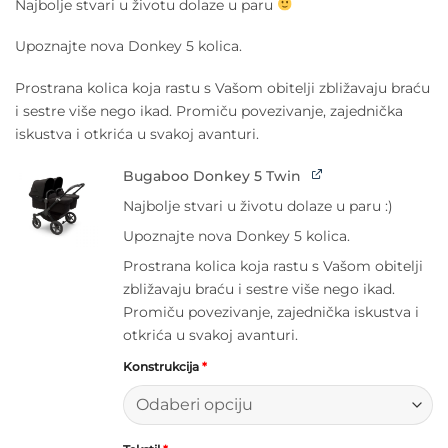
Najbolje stvari u životu dolaze u paru
bila
je:
je:
2.037,45 €.
Upoznajte nova Donkey 5 kolica.
2.397,00 €.
Prostrana kolica koja rastu s Vašom obitelji zbližavaju braću
i sestre više nego ikad. Promiču povezivanje, zajednička
iskustva i otkrića u svakoj avanturi.
Bugaboo Donkey 5 Twin
Najbolje stvari u životu dolaze u paru :)
Upoznajte nova Donkey 5 kolica.
Prostrana kolica koja rastu s Vašom obitelji
zbližavaju braću i sestre više nego ikad.
Promiču povezivanje, zajednička iskustva i
otkrića u svakoj avanturi.
Konstrukcija
*