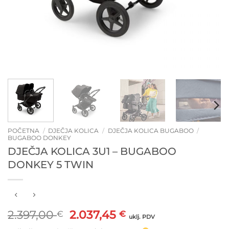
POČETNA
/
DJEČJA KOLICA
/
DJEČJA KOLICA BUGABOO
/
BUGABOO DONKEY
DJEČJA KOLICA 3U1 – BUGABOO
DONKEY 5 TWIN
Izvorna
Trenutna
2.397,00
2.037,45
€
€
uklj. PDV
cijena
cijena