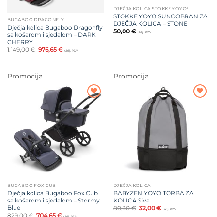
DJEČJA KOLICA STOKKE YOYO³
STOKKE YOYO SUNCOBRAN ZA
BUGABOO DRAGONFLY
DJEČJA KOLICA – STONE
Dječja kolica Bugaboo Dragonfly
50,00
€
uklj. PDV
sa košarom i sjedalom – DARK
CHERRY
Izvorna
Trenutna
1.149,00
€
976,65
€
uklj. PDV
cijena
cijena
bila
je:
je:
976,65 €.
1.149,00 €.
Promocija
Promocija
Dodajte
Dodajte
na listu
na listu
želja
želja
BUGABOO FOX CUB
DJEČJA KOLICA
Dječja kolica Bugaboo Fox Cub
BABYZEN YOYO TORBA ZA
sa košarom i sjedalom – Stormy
KOLICA Siva
Blue
Izvorna
Trenutna
80,30
€
32,00
€
uklj. PDV
cijena
cijena
Izvorna
Trenutna
829,00
€
704,65
€
uklj. PDV