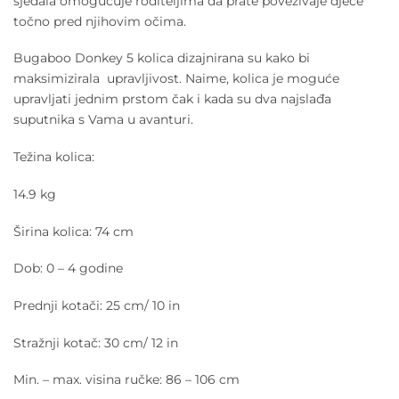
sjedala omogućuje roditeljima da prate povezivaje djece
točno pred njihovim očima.
Bugaboo Donkey 5 kolica dizajnirana su kako bi
maksimizirala upravljivost. Naime, kolica je moguće
upravljati jednim prstom čak i kada su dva najslađa
suputnika s Vama u avanturi.
Težina kolica:
14.9 kg
Širina kolica: 74 cm
Dob: 0 – 4 godine
Prednji kotači: 25 cm/ 10 in
Stražnji kotač: 30 cm/ 12 in
Min. – max. visina ručke: 86 – 106 cm