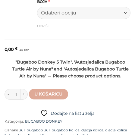
BOJA
*
OBRIŠI
0,00
€
uklj. PDV
"Bugaboo Donkey 5 Twin", "Autosjedalica Bugaboo
Turtle Air by Nuna" and "Autosjedalica Bugaboo Turtle
Air by Nuna"
→
Please choose product options.
Dječja kolica 3u1 - Bugaboo Donkey 5 Twin količina
U KOŠARICU
Dodajte na listu želja
Kategorija:
BUGABOO DONKEY
Oznake
3u1
,
bugaboo 3u1
,
bugaboo kolica
,
dječja kolica
,
dječja kolica