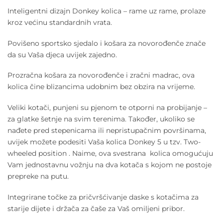
Inteligentni dizajn Donkey kolica – rame uz rame, prolaze
kroz većinu standardnih vrata.
Povišeno sportsko sjedalo i košara za novorođenče znače
da su Vaša djeca uvijek zajedno.
Prozračna košara za novorođenče i zračni madrac, ova
kolica čine blizancima udobnim bez obzira na vrijeme.
Veliki kotači, punjeni su pjenom te otporni na probijanje –
za glatke šetnje na svim terenima. Također, ukoliko se
nađete pred stepenicama ili nepristupačnim površinama,
uvijek možete podesiti Vaša kolica Donkey 5 u tzv. Two-
wheeled position . Naime, ova svestrana kolica omogućuju
Vam jednostavnu vožnju na dva kotača s kojom ne postoje
prepreke na putu.
Integrirane točke za pričvršćivanje daske s kotačima za
starije dijete i držača za čaše za Vaš omiljeni pribor.