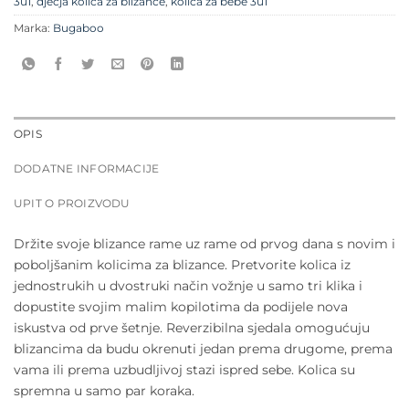
3u1
,
dječja kolica za blizance
,
kolica za bebe 3u1
Marka:
Bugaboo
OPIS
DODATNE INFORMACIJE
UPIT O PROIZVODU
Držite svoje blizance rame uz rame od prvog dana s novim i
poboljšanim kolicima za blizance. Pretvorite kolica iz
jednostrukih u dvostruki način vožnje u samo tri klika i
dopustite svojim malim kopilotima da podijele nova
iskustva od prve šetnje. Reverzibilna sjedala omogućuju
blizancima da budu okrenuti jedan prema drugome, prema
vama ili prema uzbudljivoj stazi ispred sebe. Kolica su
spremna u samo par koraka.