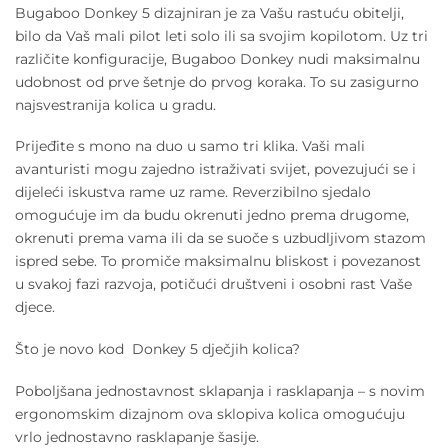
Bugaboo Donkey 5 dizajniran je za Vašu rastuću obitelji,
bilo da Vaš mali pilot leti solo ili sa svojim kopilotom. Uz tri
različite konfiguracije, Bugaboo Donkey nudi maksimalnu
udobnost od prve šetnje do prvog koraka. To su zasigurno
najsvestranija kolica u gradu.
Prijeđite s mono na duo u samo tri klika. Vaši mali
avanturisti mogu zajedno istraživati svijet, povezujući se i
dijeleći iskustva rame uz rame. Reverzibilno sjedalo
omogućuje im da budu okrenuti jedno prema drugome,
okrenuti prema vama ili da se suoče s uzbudljivom stazom
ispred sebe. To promiče maksimalnu bliskost i povezanost
u svakoj fazi razvoja, potičući društveni i osobni rast Vaše
djece.
Što je novo kod Donkey 5 dječjih kolica?
Poboljšana jednostavnost sklapanja i rasklapanja – s novim
ergonomskim dizajnom ova sklopiva kolica omogućuju
vrlo jednostavno rasklapanje šasije.