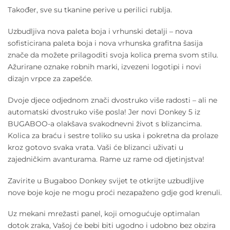
Također, sve su tkanine perive u perilici rublja.
Uzbudljiva nova paleta boja i vrhunski detalji – nova
sofisticirana paleta boja i nova vrhunska grafitna šasija
znače da možete prilagoditi svoja kolica prema svom stilu.
Ažurirane oznake robnih marki, izvezeni logotipi i novi
dizajn vrpce za zapešće.
Dvoje djece odjednom znači dvostruko više radosti – ali ne
automatski dvostruko više posla! Jer novi Donkey 5 iz
BUGABOO-a olakšava svakodnevni život s blizancima.
Kolica za braću i sestre toliko su uska i pokretna da prolaze
kroz gotovo svaka vrata. Vaši će blizanci uživati u
zajedničkim avanturama. Rame uz rame od djetinjstva!
Zavirite u Bugaboo Donkey svijet te otkrijte uzbudljive
nove boje koje ne mogu proći nezapaženo gdje god krenuli.
Uz mekani mrežasti panel, koji omogućuje optimalan
dotok zraka, Vašoj će bebi biti ugodno i udobno bez obzira