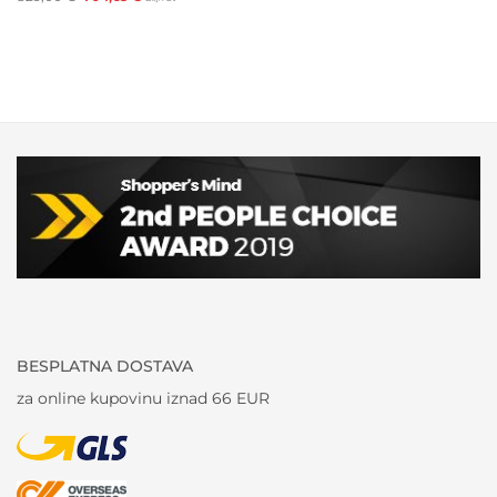
bila
je:
cijena
cijena
je:
32,00 €.
bila
je:
80,30 €.
je:
704,65 €.
829,00 €.
BESPLATNA DOSTAVA
za online kupovinu iznad 66 EUR