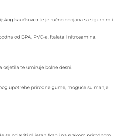
jskog kaučkovca te je ručno obojana sa sigurnim i
obodna od BPA, PVC-a, ftalata i nitrosamina.
a osjetila te umiruje bolne desni.
Zbog upotrebe prirodne gume, moguće su manje
 se pojaviti plijesan (kao i na svakom prirodnom