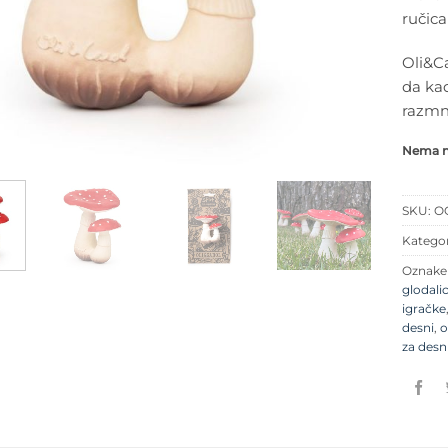
ručic
Oli&Ca
da ka
razmno
Nema na
SKU:
O
Kategor
Oznak
glodali
igračke
desni
,
o
za desn