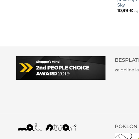
Sky
10,99
€
uklj
BESPLAT
za online 
POKLON 