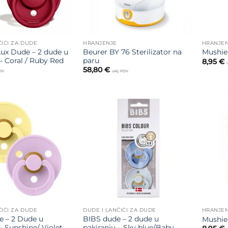
ČIĆI ZA DUDE
HRANJENJE
HRANJE
ux Dude – 2 dude u
Beurer BY 76 Sterilizator na
Mushie 
– Coral / Ruby Red
paru
8,95
€
58,80
€
PDV
uklj. PDV
Dodajte
Dodajte
na listu
na listu
želja
želja
ČIĆI ZA DUDE
DUDE I LANČIĆI ZA DUDE
HRANJE
 – 2 Dude u
BIBS dude – 2 dude u
Mushie 
– Sunshine/ Violet
pakiranju – Sky blue/Baby