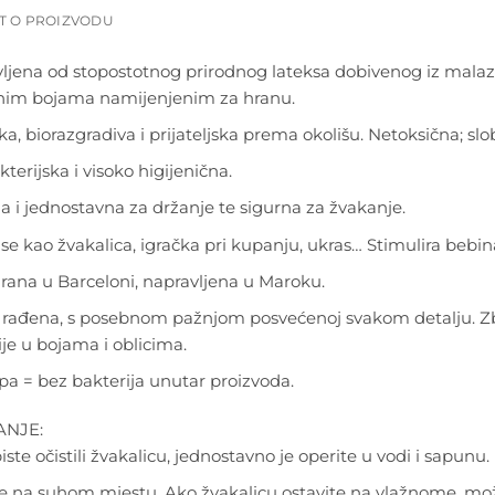
T O PROIZVODU
ljena od stopostotnog prirodnog lateksa dobivenog iz malazi
nim bojama namijenjenim za hranu.
ka, biorazgradiva i prijateljska prema okolišu. Netoksična; sl
terijska i visoko higijenična.
 i jednostavna za držanje te sigurna za žvakanje.
 se kao žvakalica, igračka pri kupanju, ukras… Stimulira bebin
irana u Barceloni, napravljena u Maroku.
rađena, s posebnom pažnjom posvećenoj svakom detalju. 
ije u bojama i oblicima.
pa = bez bakterija unutar proizvoda.
NJE:
ste očistili žvakalicu, jednostavno je operite u vodi i sapunu.
e na suhom mjestu. Ako žvakalicu ostavite na vlažnome, može