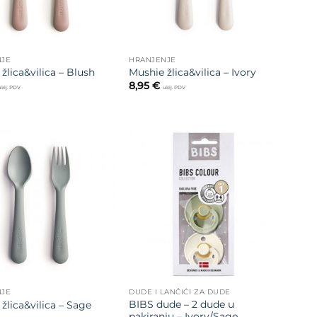
NJE
HRANJENJE
žlica&vilica – Blush
Mushie žlica&vilica – Ivory
8,95
€
uklj. PDV
uklj. PDV
Dodajte
Dodajte
na listu
na listu
želja
želja
NJE
DUDE I LANČIĆI ZA DUDE
BIBS dude – 2 dude u
žlica&vilica – Sage
pakiranju – Ivory/Sage