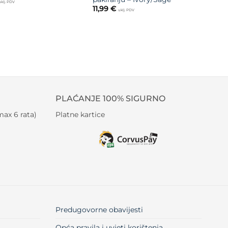
uklj. PDV
11,99
€
uklj. PDV
PLAĆANJE 100% SIGURNO
ax 6 rata)
Platne kartice
Predugovorne obavijesti
Opća pravila i uvjeti korištenja