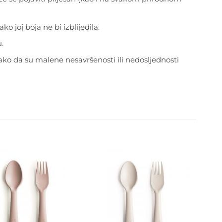
ko joj boja ne bi izblijedila.
.
ako da su malene nesavršenosti ili nedosljednosti
Dodajte
Dodajte
na listu
na listu
želja
želja