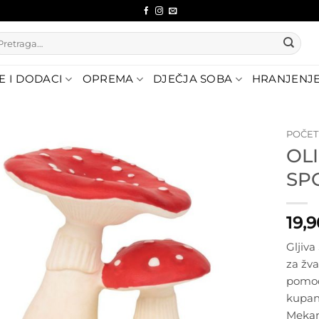
etraži:
E I DODACI
OPREMA
DJEČJA SOBA
HRANJENJ
POČE
OLI
Dodajte
SP
na listu
želja
19,
Gljiva
za žva
pomoći
kupan
Mekan