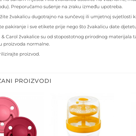
odu). Preporučamo sušenje na zraku između upotreba.
žite žvakalicu dugotrajno na sunčevoj ili umjetnoj svjetlosti ka
e pakiranje i sve etikete prije nego što žvakalicu date djetetu
i & Carol žvakalice su od stopostotnog prirodnog materijala t
 proizvoda normalne.
ilizirajte proizvod.
ANI PROIZVODI
Dodajte
Dodajte
na listu
na listu
želja
želja