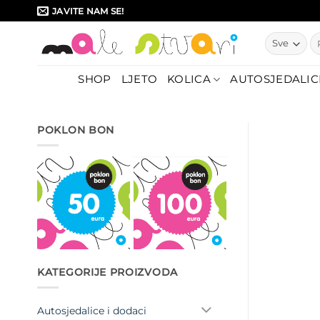
Skip
JAVITE NAM SE!
to
Pr
content
SHOP
LJETO
KOLICA
AUTOSJEDALIC
POKLON BON
KATEGORIJE PROIZVODA
Autosjedalice i dodaci