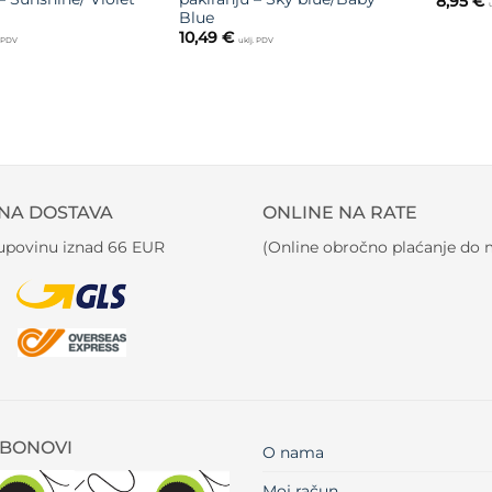
8,95
€
Blue
10,49
€
. PDV
uklj. PDV
NA DOSTAVA
ONLINE NA RATE
kupovinu iznad 66 EUR
(Online obročno plaćanje do m
BONOVI
O nama
Moj račun