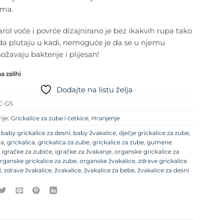
ama.
rol voće i povrće dizajnirano je bez ikakvih rupa tako
da plutaju u kadi, nemoguće je da se u njemu
žavaju bakterije i plijesan!
 zalihi
Dodajte na listu želja
C-GS
ije:
Grickalice za zube i četkice
,
Hranjenje
e
baby grickalice za desni
,
baby žvakalice
,
dječje grickalice za zube
,
ca
,
grickalica
,
grickalica za zube
,
grickalice za zube
,
gumene
,
igračke za zubiće
,
igračke za žvakanje
,
organske grickalice za
rganske grickalice za zube
,
organske žvakalice
,
zdrave grickalice
i
,
zdrave žvakalice
,
žvakalice
,
žvakalice za bebe
,
žvakalice za desni