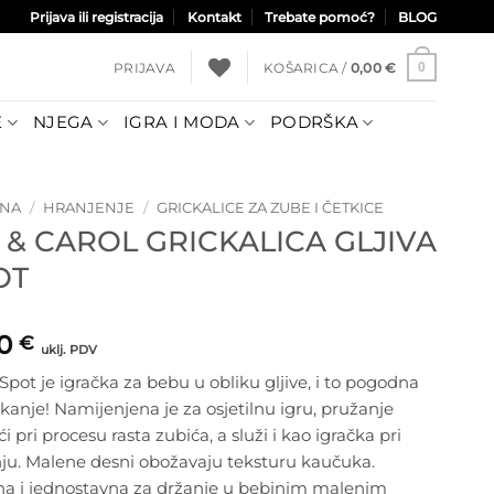
Prijava ili registracija
Kontakt
Trebate pomoć?
BLOG
PRIJAVA
KOŠARICA /
0,00
€
0
E
NJEGA
IGRA I MODA
PODRŠKA
TNA
/
HRANJENJE
/
GRICKALICE ZA ZUBE I ČETKICE
 & CAROL GRICKALICA GLJIVA
OT
90
€
uklj. PDV
 Spot je igračka za bebu u obliku gljive, i to pogodna
kanje! Namijenjena je za osjetilnu igru, pružanje
 pri procesu rasta zubića, a služi i kao igračka pri
ju. Malene desni obožavaju teksturu kaučuka.
a i jednostavna za držanje u bebinim malenim