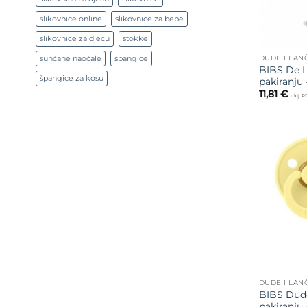
slikovnice online
slikovnice za bebe
slikovnice za djecu
stokke
DUDE I LAN
sunčane naočale
špangice
BIBS De L
špangice za kosu
pakiranju 
11,81
€
uklj. 
DUDE I LAN
BIBS Dude
pakiranju 