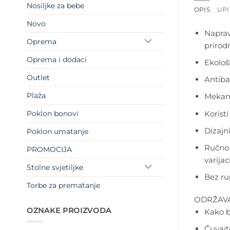
Nosiljke za bebe
OPIS
UPI
Novo
Naprav
Oprema
prirod
Oprema i dodaci
Ekološ
Outlet
Antibak
Plaža
Mekana
Koristi
Poklon bonovi
Dizajn
Poklon umatanje
Ručno 
PROMOCIJA
varijac
Stolne svjetiljke
Bez ru
Torbe za prematanje
ODRŽAVA
OZNAKE PROIZVODA
Kako bi
Čuvajt