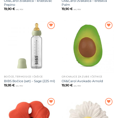
Oli&Carol žvakalica – krastavac
Oli&Carol žvakalica – breskva
Pepino
Palm
19,90
€
19,90
€
uklj. PDV
uklj. PDV
Dodajte
Dodajte
na listu
na listu
želja
želja
BOČICE, TERMOSICE I ČAŠICE
GRICKALICE ZA ZUBE I ČETKICE
BIBS Bočice (set) – Sage (225 ml)
Oli&Carol Avokado Arnold
19,95
€
19,90
€
uklj. PDV
uklj. PDV
Dodajte
Dodajte
na listu
na listu
želja
želja