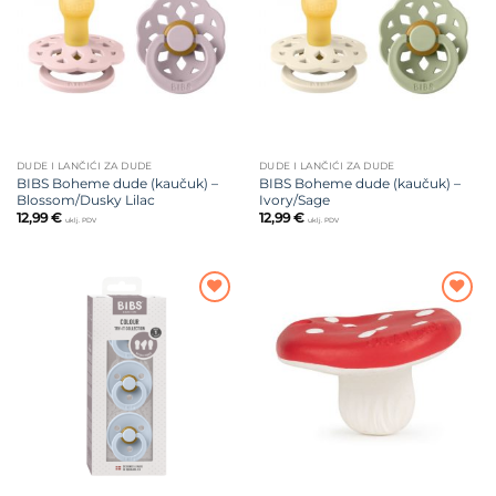
želja
želja
DUDE I LANČIĆI ZA DUDE
DUDE I LANČIĆI ZA DUDE
BIBS Boheme dude (kaučuk) –
BIBS Boheme dude (kaučuk) –
Blossom/Dusky Lilac
Ivory/Sage
12,99
€
12,99
€
uklj. PDV
uklj. PDV
Dodajte
Dodajte
na listu
na listu
želja
želja