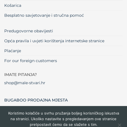
Košarica
Besplatno savjetovanje i stručna pomoć
Predugovorne obavijesti
Opća pravila i uvjeti korištenja internetske stranice
Plaćanje
For our foreign customers
IMATE PITANJA?
shop@male-stvari.hr
BUGABOO PRODAJNA MJESTA
Koristimo kolačiće u svrhu pružanja boljeg korisničkog iskustva
na stranici. Ukoliko nastavite s pregledavanjem ove stranice
Visa
MasterCard
Maestro
Dinners
Credit
Cash
Bank
pretpostavit ćemo da se slažete s tim.
Club
Card
On
Trans