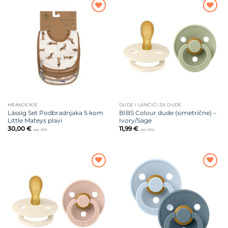
Dodajte
Dodajte
na listu
na listu
želja
želja
HRANJENJE
DUDE I LANČIĆI ZA DUDE
Lässig Set Podbradnjaka 5 kom
BIBS Colour dude (simetrične) –
Little Mateys plavi
Ivory/Sage
30,00
€
11,99
€
uklj. PDV
uklj. PDV
Dodajte
Dodajte
na listu
na listu
želja
želja