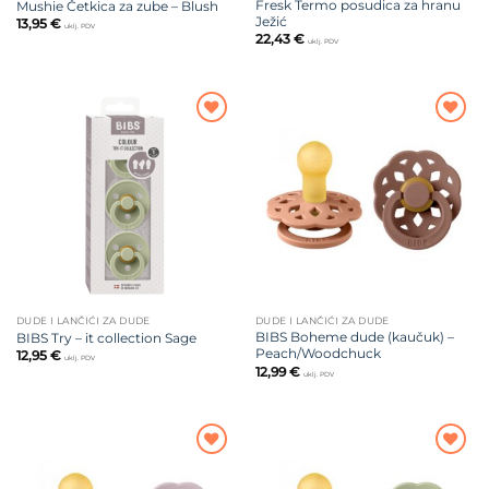
Fresk Termo posudica za hranu
Mushie Četkica za zube – Blush
Ježić
13,95
€
uklj. PDV
22,43
€
uklj. PDV
Dodajte
Dodajte
na listu
na listu
želja
želja
DUDE I LANČIĆI ZA DUDE
DUDE I LANČIĆI ZA DUDE
BIBS Boheme dude (kaučuk) –
BIBS Try – it collection Sage
Peach/Woodchuck
12,95
€
uklj. PDV
12,99
€
uklj. PDV
Dodajte
Dodajte
na listu
na listu