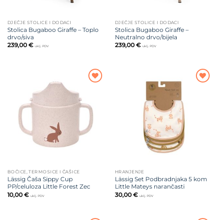
DJEČJE STOLICE I DODACI
DJEČJE STOLICE I DODACI
Stolica Bugaboo Giraffe – Toplo
Stolica Bugaboo Giraffe –
drvo/siva
Neutralno drvo/bijela
239,00
€
239,00
€
uklj. PDV
uklj. PDV
Dodajte
Dodajte
na listu
na listu
želja
želja
BOČICE, TERMOSICE I ČAŠICE
HRANJENJE
Lässig Čaša Sippy Cup
Lässig Set Podbradnjaka 5 kom
PP/celuloza Little Forest Zec
Little Mateys narančasti
10,00
€
30,00
€
uklj. PDV
uklj. PDV