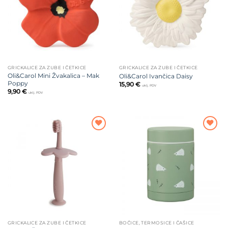
GRICKALICE ZA ZUBE I ČETKICE
GRICKALICE ZA ZUBE I ČETKICE
Oli&Carol Mini Žvakalica – Mak
Oli&Carol Ivančica Daisy
Poppy
15,90
€
uklj. PDV
9,90
€
uklj. PDV
Dodajte
Dodajte
na listu
na listu
želja
želja
GRICKALICE ZA ZUBE I ČETKICE
BOČICE, TERMOSICE I ČAŠICE