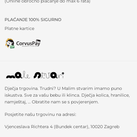
(Online obročno plaćanje do max 6 rata)
PLAĆANJE 100% SIGURNO
Platne kartice
Dječja trgovina. Trudni? U Malim stvarim imamo puno
iskustva. Sve za vašu bebu ili klinca. Dječja kolica, hranilice,
namještaj, … Obratite nam se s povjerenjem.
Posjetite našu trgovinu na adresi:
Vjenceslava Richtera 4 (Bundek centar), 10020 Zagreb