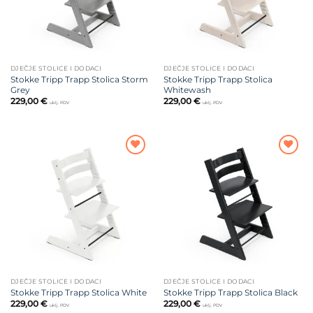
DJEČJE STOLICE I DODACI
DJEČJE STOLICE I DODACI
Stokke Tripp Trapp Stolica Storm
Stokke Tripp Trapp Stolica
Grey
Whitewash
229,00
€
229,00
€
uklj. PDV
uklj. PDV
Dodajte
Dodajte
na listu
na listu
želja
želja
DJEČJE STOLICE I DODACI
DJEČJE STOLICE I DODACI
Stokke Tripp Trapp Stolica White
Stokke Tripp Trapp Stolica Black
229,00
€
229,00
€
uklj. PDV
uklj. PDV