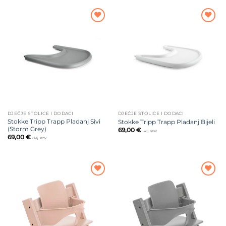
Dodajte
Dodajte
na listu
na listu
želja
želja
DJEČJE STOLICE I DODACI
DJEČJE STOLICE I DODACI
Stokke Tripp Trapp Pladanj Sivi
Stokke Tripp Trapp Pladanj Bijeli
(Storm Grey)
69,00
€
uklj. PDV
69,00
€
uklj. PDV
Dodajte
Dodajte
na listu
na listu
želja
želja