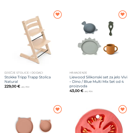
Dodajte
Dodajte
na listu
na listu
želja
želja
DJEČJE STOLICE I DODACI
HRANJENJE
Stokke Tripp Trapp Stolica
Liewood Silikonski set za jelo Vivi
Natural
– Dino / Blue Multi Mix Set od 4
proizvoda
229,00
€
uklj. PDV
43,00
€
uklj. PDV
Dodajte
Dodajte
na listu
na listu
želja
želja