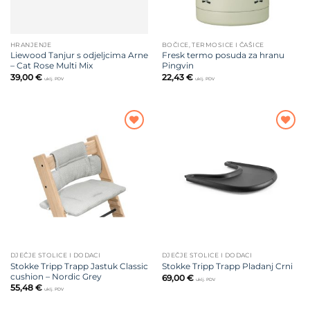
HRANJENJE
BOČICE, TERMOSICE I ČAŠICE
Liewood Tanjur s odjeljcima Arne
Fresk termo posuda za hranu
– Cat Rose Multi Mix
Pingvin
39,00
€
22,43
€
uklj. PDV
uklj. PDV
Dodajte
Dodajte
na listu
na listu
želja
želja
DJEČJE STOLICE I DODACI
DJEČJE STOLICE I DODACI
Stokke Tripp Trapp Jastuk Classic
Stokke Tripp Trapp Pladanj Crni
cushion – Nordic Grey
69,00
€
uklj. PDV
55,48
€
uklj. PDV