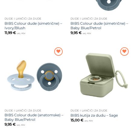
DUDE I LANČIĆI ZA DUDE
DUDE I LANČIĆI ZA DUDE
BIBS Colour dude (simetrične) –
BIBS Colour dude (simetrične) –
Ivory/Blush
Baby Blue/Petrol
11,99
€
9,95
€
uklj. PDV
uklj. PDV
Dodajte
Dodajte
na listu
na listu
želja
želja
DUDE I LANČIĆI ZA DUDE
DUDE I LANČIĆI ZA DUDE
BIBS Colour dude (anatomske) –
BIBS kutija za dudu – Sage
Baby Blue/Petrol
15,00
€
uklj. PDV
9,95
€
uklj. PDV