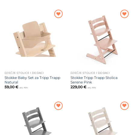
Dodajte
Dodajte
na listu
na listu
želja
želja
DJEČJE STOLICE I DODACI
DJEČJE STOLICE I DODACI
Stokke Baby Set za Tripp Trapp
Stokke Tripp Trapp Stolica
Natural
Serene Pink
59,00
€
229,00
€
uklj. PDV
uklj. PDV
Dodajte
Dodajte
na listu
na listu
želja
želja