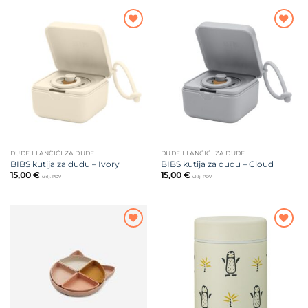
Dodajte
Dodajte
na listu
na listu
želja
želja
DUDE I LANČIĆI ZA DUDE
DUDE I LANČIĆI ZA DUDE
BIBS kutija za dudu – Ivory
BIBS kutija za dudu – Cloud
15,00
€
15,00
€
uklj. PDV
uklj. PDV
Dodajte
Dodajte
na listu
na listu
želja
želja