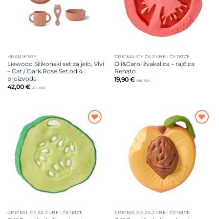
HRANJENJE
GRICKALICE ZA ZUBE I ČETKICE
Liewood Silikonski set za jelo, Vivi
Oli&Carol žvakalica – rajčica
– Cat / Dark Rose Set od 4
Renato
proizvoda
19,90
€
uklj. PDV
42,00
€
uklj. PDV
Dodajte
Dodajte
na listu
na listu
želja
želja
GRICKALICE ZA ZUBE I ČETKICE
GRICKALICE ZA ZUBE I ČETKICE