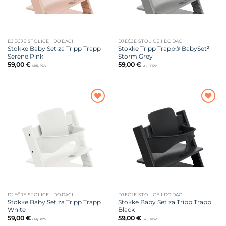
DJEČJE STOLICE I DODACI
DJEČJE STOLICE I DODACI
Stokke Baby Set za Tripp Trapp
Stokke Tripp Trapp® BabySet²
Serene Pink
Storm Grey
59,00
€
59,00
€
uklj. PDV
uklj. PDV
Dodajte
Dodajte
na listu
na listu
želja
želja
DJEČJE STOLICE I DODACI
DJEČJE STOLICE I DODACI
Stokke Baby Set za Tripp Trapp
Stokke Baby Set za Tripp Trapp
White
Black
59,00
€
59,00
€
uklj. PDV
uklj. PDV