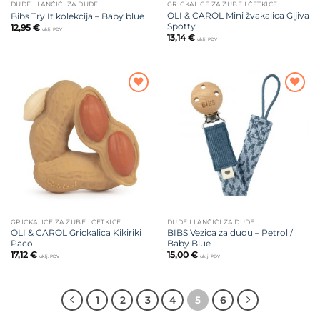
DUDE I LANČIĆI ZA DUDE
GRICKALICE ZA ZUBE I ČETKICE
OLI & CAROL Mini žvakalica Gljiva
Bibs Try It kolekcija – Baby blue
Spotty
12,95
€
uklj. PDV
13,14
€
uklj. PDV
Dodajte
Dodajte
na listu
na listu
želja
želja
GRICKALICE ZA ZUBE I ČETKICE
DUDE I LANČIĆI ZA DUDE
OLI & CAROL Grickalica Kikiriki
BIBS Vezica za dudu – Petrol /
Paco
Baby Blue
17,12
€
15,00
€
uklj. PDV
uklj. PDV
1
2
3
4
5
6