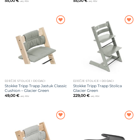
55,00
€
55,00
€
uklj. PDV
uklj. PDV
Dodajte
Dodajte
na listu
na listu
želja
želja
DJEČJE STOLICE I DODACI
DJEČJE STOLICE I DODACI
Stokke Tripp Trapp Jastuk Classic
Stokke Tripp Trapp Stolica
Cushion – Glacier Green
Glacier Green
49,00
€
229,00
€
uklj. PDV
uklj. PDV
Dodajte
Dodajte
na listu
na listu
želja
želja