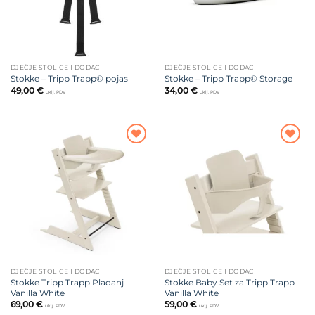
DJEČJE STOLICE I DODACI
DJEČJE STOLICE I DODACI
Stokke – Tripp Trapp® pojas
Stokke – Tripp Trapp® Storage
49,00
€
34,00
€
uklj. PDV
uklj. PDV
Dodajte
Dodajte
na listu
na listu
želja
želja
DJEČJE STOLICE I DODACI
DJEČJE STOLICE I DODACI
Stokke Tripp Trapp Pladanj
Stokke Baby Set za Tripp Trapp
Vanilla White
Vanilla White
69,00
€
59,00
€
uklj. PDV
uklj. PDV