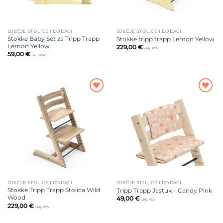
DJEČJE STOLICE I DODACI
DJEČJE STOLICE I DODACI
Stokke Baby Set za Tripp Trapp
Stokke tripp trapp Lemon Yellow
Lemon Yellow
229,00
€
uklj. PDV
59,00
€
uklj. PDV
Dodajte
Dodajte
na listu
na listu
želja
želja
DJEČJE STOLICE I DODACI
DJEČJE STOLICE I DODACI
Stokke Tripp Trapp Stolica Wild
Tripp Trapp Jastuk – Candy Pink
Wood
49,00
€
uklj. PDV
229,00
€
uklj. PDV