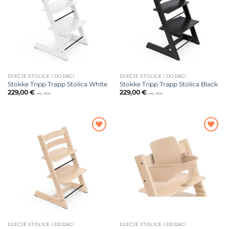
želja
želja
DJEČJE STOLICE I DODACI
DJEČJE STOLICE I DODACI
Stokke Tripp Trapp Stolica White
Stokke Tripp Trapp Stolica Black
229,00
€
229,00
€
uklj. PDV
uklj. PDV
Dodajte
Dodajte
na listu
na listu
želja
želja
DJEČJE STOLICE I DODACI
DJEČJE STOLICE I DODACI