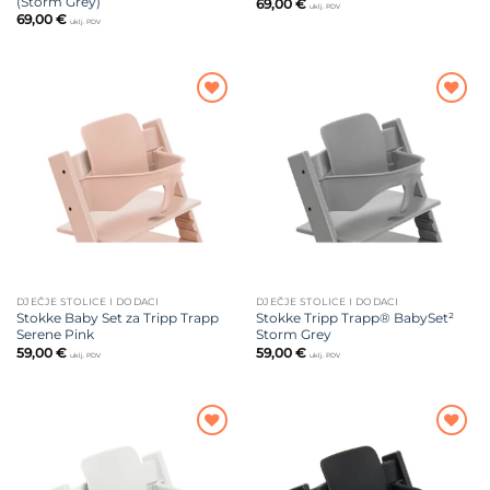
(Storm Grey)
69,00
€
uklj. PDV
69,00
€
uklj. PDV
Dodajte
Dodajte
na listu
na listu
želja
želja
DJEČJE STOLICE I DODACI
DJEČJE STOLICE I DODACI
Stokke Baby Set za Tripp Trapp
Stokke Tripp Trapp® BabySet²
Serene Pink
Storm Grey
59,00
€
59,00
€
uklj. PDV
uklj. PDV
Dodajte
Dodajte
na listu
na listu
želja
želja