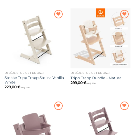
Dodajte
Dodajte
na listu
na listu
želja
želja
DJEČJE STOLICE I DODACI
DJEČJE STOLICE I DODACI
Stokke Tripp Trapp Stolica Vanilla
Tripp Trapp Bundle – Natural
White
299,00
€
uklj. PDV
229,00
€
uklj. PDV
Dodajte
Dodajte
na listu
na listu
želja
želja