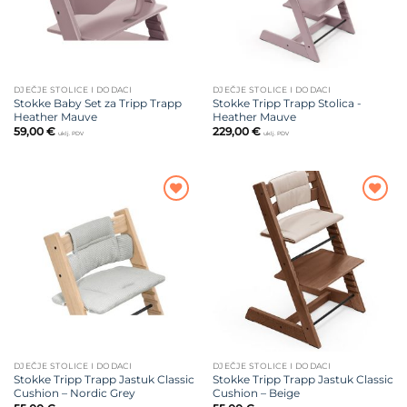
DJEČJE STOLICE I DODACI
DJEČJE STOLICE I DODACI
Stokke Baby Set za Tripp Trapp
Stokke Tripp Trapp Stolica -
Heather Mauve
Heather Mauve
59,00
€
229,00
€
uklj. PDV
uklj. PDV
Dodajte
Dodajte
na listu
na listu
želja
želja
DJEČJE STOLICE I DODACI
DJEČJE STOLICE I DODACI
Stokke Tripp Trapp Jastuk Classic
Stokke Tripp Trapp Jastuk Classic
Cushion – Nordic Grey
Cushion – Beige