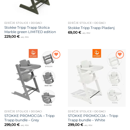
DJEČJE STOLICE I DODACI
DJEČJE STOLICE I DODACI
Stokke Tripp Trapp Stolica
Stokke Tripp Trapp Pladanj
Marble green LIMITED edition
69,00
€
uklj. PDV
229,00
€
uklj. PDV
Dodajte
Dodajte
na listu
na listu
želja
želja
DJEČJE STOLICE I DODACI
DJEČJE STOLICE I DODACI
STOKKE PROMOCIJA – Tripp
STOKKE PROMOCIJA – Tripp
Trapp bundle – Grey
Trapp bundle – White
299,00
€
299,00
€
uklj. PDV
uklj. PDV