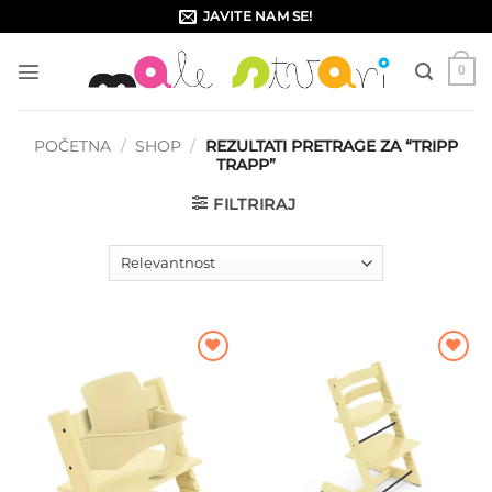
Skip
JAVITE NAM SE!
to
content
0
POČETNA
/
SHOP
/
REZULTATI PRETRAGE ZA “TRIPP
TRAPP”
FILTRIRAJ
Dodajte
Dodajte
na listu
na listu
želja
želja