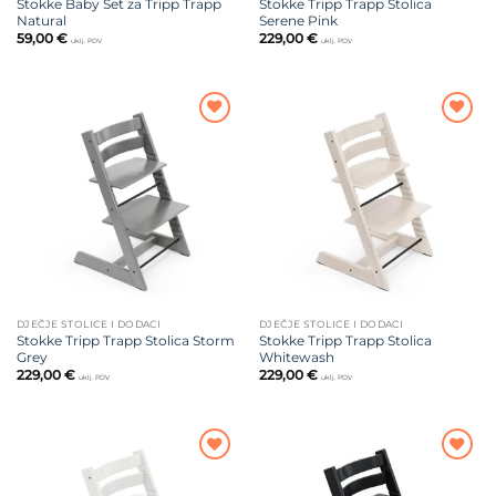
Stokke Baby Set za Tripp Trapp
Stokke Tripp Trapp Stolica
Natural
Serene Pink
59,00
€
229,00
€
uklj. PDV
uklj. PDV
Dodajte
Dodajte
na listu
na listu
želja
želja
DJEČJE STOLICE I DODACI
DJEČJE STOLICE I DODACI
Stokke Tripp Trapp Stolica Storm
Stokke Tripp Trapp Stolica
Grey
Whitewash
229,00
€
229,00
€
uklj. PDV
uklj. PDV
Dodajte
Dodajte
na listu
na listu