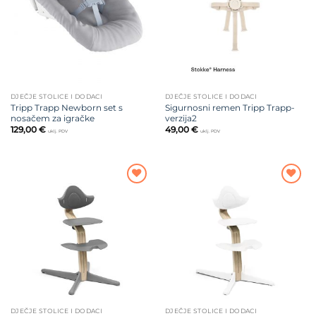
DJEČJE STOLICE I DODACI
DJEČJE STOLICE I DODACI
Tripp Trapp Newborn set s
Sigurnosni remen Tripp Trapp-
nosačem za igračke
verzija2
129,00
€
49,00
€
uklj. PDV
uklj. PDV
Dodajte
Dodajte
na listu
na listu
želja
želja
DJEČJE STOLICE I DODACI
DJEČJE STOLICE I DODACI