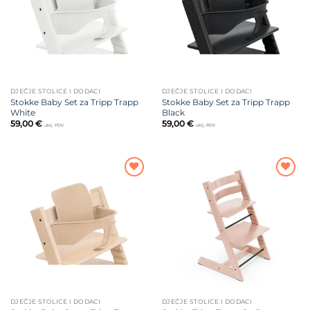
DJEČJE STOLICE I DODACI
DJEČJE STOLICE I DODACI
Stokke Baby Set za Tripp Trapp
Stokke Baby Set za Tripp Trapp
White
Black
59,00
€
59,00
€
uklj. PDV
uklj. PDV
Dodajte
Dodajte
na listu
na listu
želja
želja
DJEČJE STOLICE I DODACI
DJEČJE STOLICE I DODACI