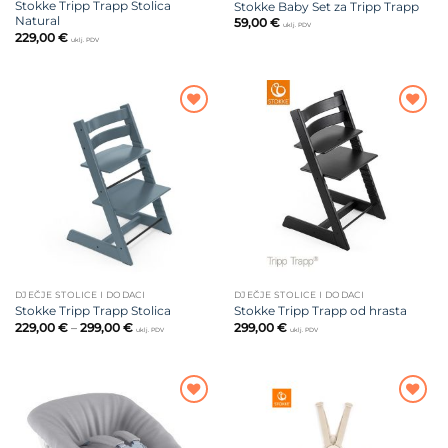
Stokke Tripp Trapp Stolica
Stokke Baby Set za Tripp Trapp
Natural
59,00
€
uklj. PDV
229,00
€
uklj. PDV
Dodajte
Dodajte
na listu
na listu
želja
želja
DJEČJE STOLICE I DODACI
DJEČJE STOLICE I DODACI
Stokke Tripp Trapp Stolica
Stokke Tripp Trapp od hrasta
Raspon
229,00
€
–
299,00
€
299,00
€
uklj. PDV
uklj. PDV
cijena:
od
229,00 €
do
299,00 €
Dodajte
Dodajte
na listu
na listu
želja
želja