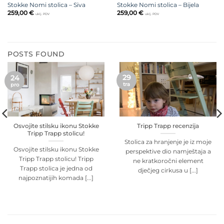
Stokke Nomi stolica – Siva
Stokke Nomi stolica – Bijela
259,00
€
259,00
€
uklj. PDV
uklj. PDV
POSTS FOUND
29
24
tra
pro
Osvojite stilsku ikonu Stokke
Tripp Trapp recenzija
Tripp Trapp stolicu!
Stolica za hranjenje je iz moje
Osvojite stilsku ikonu Stokke
perspektive dio namještaja a
Tripp Trapp stolicu! Tripp
ne kratkoročni element
Trapp stolica je jedna od
dječjeg cirkusa u [...]
najpoznatijih komada [...]