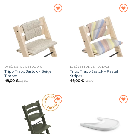
Dodajte
Dodajte
na listu
na listu
želja
želja
DJEČJE STOLICE I DODACI
DJEČJE STOLICE I DODACI
Tripp Trapp Jastuk – Beige
Tripp Trapp Jastuk – Pastel
Timber
Stripes
49,00
€
49,00
€
uklj. PDV
uklj. PDV
Dodajte
Dodajte
na listu
na listu
želja
želja