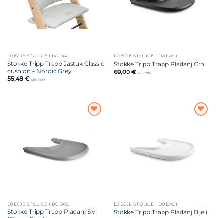
DJEČJE STOLICE I DODACI
DJEČJE STOLICE I DODACI
Stokke Tripp Trapp Jastuk Classic
Stokke Tripp Trapp Pladanj Crni
cushion – Nordic Grey
69,00
€
uklj. PDV
55,48
€
uklj. PDV
Dodajte
Dodajte
na listu
na listu
želja
želja
DJEČJE STOLICE I DODACI
DJEČJE STOLICE I DODACI
Stokke Tripp Trapp Pladanj Sivi
Stokke Tripp Trapp Pladanj Bijeli