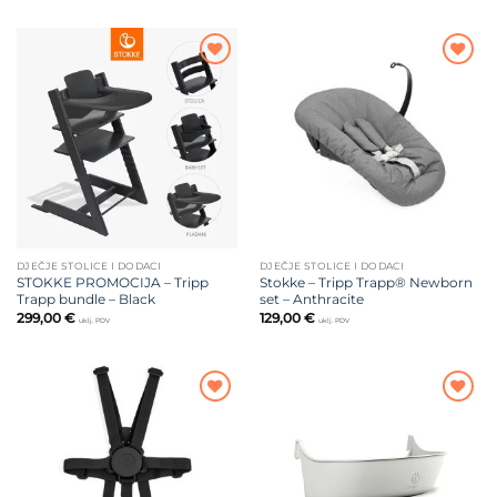
Dodajte
Dodajte
na listu
na listu
želja
želja
DJEČJE STOLICE I DODACI
DJEČJE STOLICE I DODACI
STOKKE PROMOCIJA – Tripp
Stokke – Tripp Trapp® Newborn
Trapp bundle – Black
set – Anthracite
299,00
€
129,00
€
uklj. PDV
uklj. PDV
Dodajte
Dodajte
na listu
na listu
želja
želja